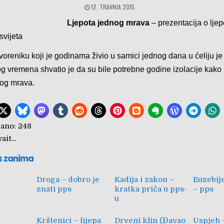
12. TRAVNJA 2015.
Ljepota jednog mrava
– prezentacija o ljep
svijeta
oreniku koji je godinama živio u samici jednog dana u ćeliju je
 vremena shvatio je da su bile potrebne godine izolacije kako 
nog mrava.
ano:
248
it...
s zanima
Droga – dobro je
Kadija i zakon –
Euzebij
znati pps
kratka priča u pps-
– pps
u
Krštenici – lijepa
Drveni klin (Đavao
Uspjeh 