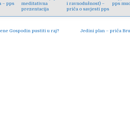
 – pps
meditativna
i ravnodušnost) –
pps mud
prezentacija
priča o savjesti pps
ija
ene Gospodin pustiti u raj?
Jedini plan – priča B