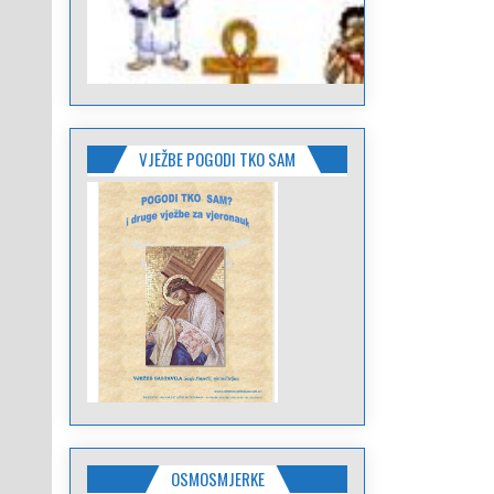
VJEŽBE POGODI TKO SAM
OSMOSMJERKE