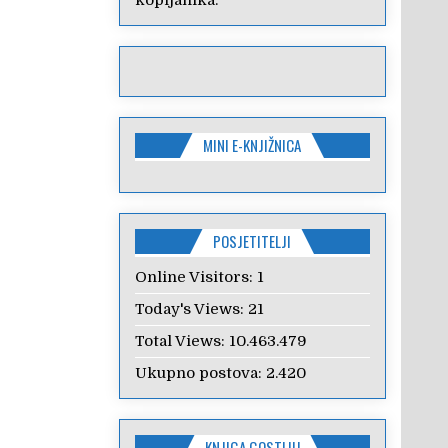
kopljanika.
MINI E-KNJIŽNICA
POSJETITELJI
Online Visitors:
1
Today's Views:
21
Total Views:
10.463.479
Ukupno postova:
2.420
KNJIGA GOSTIJU