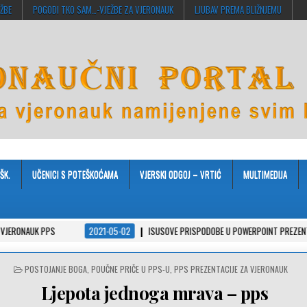
EŽBE
POGODI TKO SAM…-VJEŽBE ZA VJERONAUK
LJUBAV PREMA BLIŽNJEMU
ŠK.
UČENICI S POTEŠKOĆAMA
VJERSKI ODGOJ – VRTIĆ
MULTIMEDIJA
UK PPS
2021-05-02
ISUSOVE PRISPODOBE U POWERPOINT PREZENTACIJAMA
POSTED
POSTOJANJE BOGA
,
POUČNE PRIČE U PPS-U
,
PPS PREZENTACIJE ZA VJERONAUK
IN
Ljepota jednoga mrava – pps