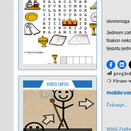
stvorenoga 
Jednom zatv
Nakon nekog
ljepotu jed
pregled
Please wa
VIDEO ZAPISI
možda va
Čekanje…
Misli Ziada