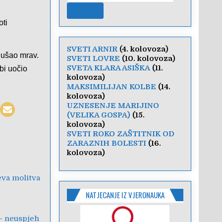
oti
SVETI ARNIR
(4. kolovoza)
 ušao mrav.
SVETI LOVRE
(10. kolovoza)
SVETA KLARA ASIŠKA
(11.
bi uočio
kolovoza)
MAKSIMILIJAN KOLBE
(14.
kolovoza)
UZNESENJE MARIJINO
(VELIKA GOSPA)
(15.
kolovoza)
SVETI ROKO ZAŠTITNIK OD
ZARAZNIH BOLESTI
(16.
kolovoza)
eva molitva
NATJECANJE IZ VJERONAUKA
– neuspjeh