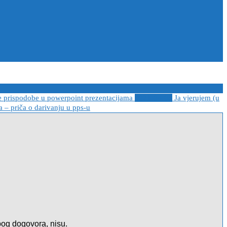
e prispodobe u powerpoint prezentacijama
2021-04-08
Ja vjerujem (u
 – priča o darivanju u pps-u
zbog dogovora, nisu.