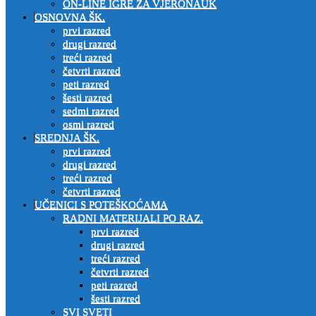
ON-LINE IGRE ZA VJERONAUK
OSNOVNA ŠK.
prvi razred
drugi razred
treći razred
četvrti razred
peti razred
šesti razred
sedmi razred
osmi razred
SREDNJA ŠK.
prvi razred
drugi razred
treći razred
četvrti razred
UČENICI S POTEŠKOĆAMA
RADNI MATERIJALI PO RAZ.
prvi razred
drugi razred
treći razred
četvrti razred
peti razred
šesti razred
SVI SVETI