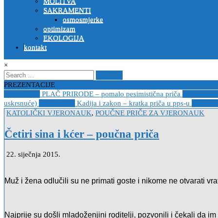
MOLITVA
SAKRAMENTI
osmosmjerke
optimizam
EKOLOGIJA
kontakt
×
Search
for:
PREZENTACIJE
2023-04-19
PLAČ PRIRODE – pomalo pesimistična priča
2022-10-2
uskrsnuće)
2020-12-14
Kadija i zakon – kratka priča u pps-u
2020-12
Posted
KATOLIČKI VJERONAUK
,
POUČNE PRIČE ZA VJERONAUK
in
Četiri sina i kćer – poučna priča
22. siječnja 2015.
Muž i žena odlučili su ne primati goste i nikome ne otvarati vr
Najprije su došli mladoženjini roditelji, pozvonili i čekali da i