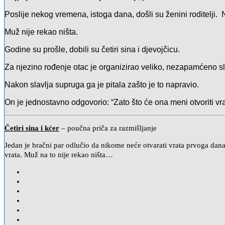
Poslije nekog vremena, istoga dana, došli su ženini roditelji. Nj
Muž nije rekao ništa.
Godine su prošle, dobili su četiri sina i djevojčicu.
Za njezino rođenje otac je organizirao veliko, nezapamćeno sl
Nakon slavlja supruga ga je pitala zašto je to napravio.
On je jednostavno odgovorio: “Zato što će ona meni otvoriti vra
Četiri sina i kćer
– poučna priča za razmišljanje
Jedan je bračni par odlučio da nikome neće otvarati vrata prvoga dana b
vrata. Muž na to nije rekao ništa…