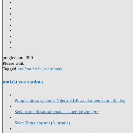
pregledano:
390
Please wait...
Tagged
poučna priča
,
vjeronauk
možda vas zanima
Priopćenje sa sjednice Vijeća HBK za ekumenizam i dijalog
Sedam svetih sakramenata – interaktivne igre
Sveti Toma apostol (3. srpnja)