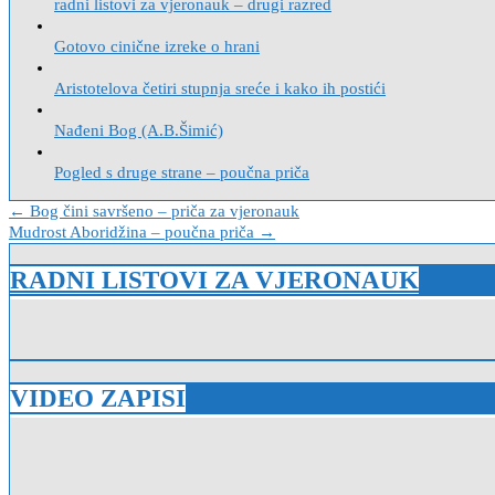
radni listovi za vjeronauk – drugi razred
Gotovo cinične izreke o hrani
Aristotelova četiri stupnja sreće i kako ih postići
Nađeni Bog (A.B.Šimić)
Pogled s druge strane – poučna priča
Navigacija
← Bog čini savršeno – priča za vjeronauk
Mudrost Aboridžina – poučna priča →
objava
RADNI LISTOVI ZA VJERONAUK
VIDEO ZAPISI