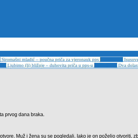
6
Siromašni mladić – poučna priča za vjeronauk pps
2021-05-02
Isusov
-14
Ljubimo (li) bližnje – duhovita priča u pps-u
2020-12-13
Dva dolara
ata prvog dana braka.
m otvore. Muž i žena su se pogledali. Iako je on poželio otvoriti, 