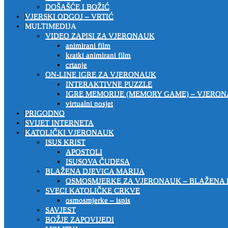
DOŠAŠĆE I BOŽIĆ
VJERSKI ODGOJ – VRTIĆ
MULTIMEDIJA
VIDEO ZAPISI ZA VJERONAUK
animirani film
kratki animirani film
crtanje
ON-LINE IGRE ZA VJERONAUK
INTERAKTIVNE PUZZLE
IGRE MEMORIJE (MEMORY GAME) – VJERO
virtualni posjet
PRIGODNO
SVIJET INTERNETA
KATOLIČKI VJERONAUK
ISUS KRIST
APOSTOLI
ISUSOVA ČUDESA
BLAŽENA DJEVICA MARIJA
OSMOSMJERKE ZA VJERONAUK – BLAŽENA 
SVECI KATOLIČKE CRKVE
osmosmjerke – ispis
SAVJEST
BOŽJE ZAPOVIJEDI