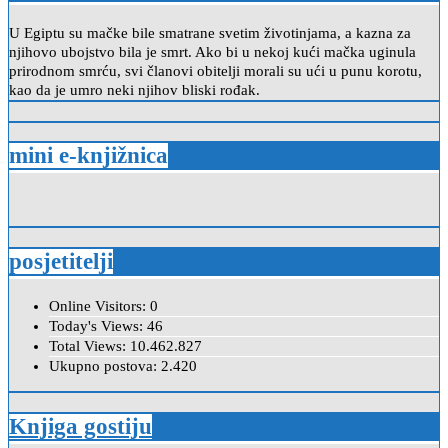
U Egiptu su mačke bile smatrane svetim životinjama, a kazna za
njihovo ubojstvo bila je smrt. Ako bi u nekoj kući mačka uginula
prirodnom smrću, svi članovi obitelji morali su ući u punu korotu,
kao da je umro neki njihov bliski rođak.
mini e-knjižnica
posjetitelji
Online Visitors:
0
Today's Views:
46
Total Views:
10.462.827
Ukupno postova:
2.420
Knjiga gostiju