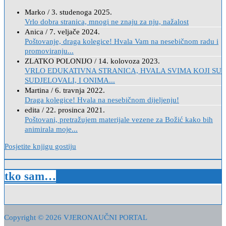
Marko
/
3. studenoga 2025.
Vrlo dobra stranica, mnogi ne znaju za nju, nažalost
Anica
/
7. veljače 2024.
Poštovanje, draga kolegice! Hvala Vam na nesebičnom radu i
promoviranju...
ZLATKO POLONIJO
/
14. kolovoza 2023.
VRLO EDUKATIVNA STRANICA, HVALA SVIMA KOJI SU
SUDJELOVALI, I ONIMA...
Martina
/
6. travnja 2022.
Draga kolegice! Hvala na nesebičnom dijeljenju!
edita
/
22. prosinca 2021.
Poštovani, pretražujem materijale vezene za Božić kako bih
animirala moje...
Posjetite knjigu gostiju
tko sam…
Copyright © 2026 VJERONAUČNI PORTAL