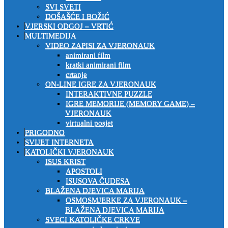
SVI SVETI
DOŠAŠĆE I BOŽIĆ
VJERSKI ODGOJ – VRTIĆ
MULTIMEDIJA
VIDEO ZAPISI ZA VJERONAUK
animirani film
kratki animirani film
crtanje
ON-LINE IGRE ZA VJERONAUK
INTERAKTIVNE PUZZLE
IGRE MEMORIJE (MEMORY GAME) –
VJERONAUK
virtualni posjet
PRIGODNO
SVIJET INTERNETA
KATOLIČKI VJERONAUK
ISUS KRIST
APOSTOLI
ISUSOVA ČUDESA
BLAŽENA DJEVICA MARIJA
OSMOSMJERKE ZA VJERONAUK –
BLAŽENA DJEVICA MARIJA
SVECI KATOLIČKE CRKVE