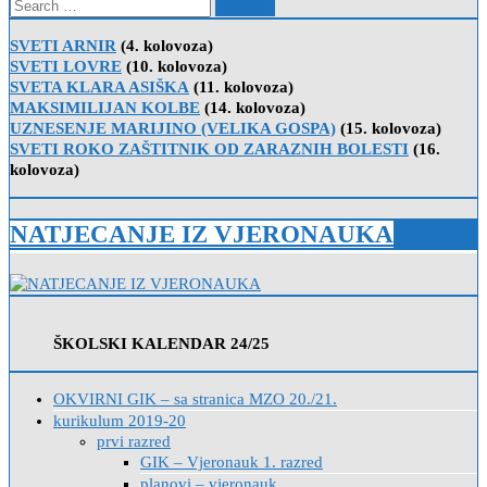
Search
for:
SVETI ARNIR
(4. kolovoza)
SVETI LOVRE
(10. kolovoza)
SVETA KLARA ASIŠKA
(11. kolovoza)
MAKSIMILIJAN KOLBE
(14. kolovoza)
UZNESENJE MARIJINO (VELIKA GOSPA)
(15. kolovoza)
SVETI ROKO ZAŠTITNIK OD ZARAZNIH BOLESTI
(16.
kolovoza)
NATJECANJE IZ VJERONAUKA
ŠKOLSKI KALENDAR 24/25
OKVIRNI GIK – sa stranica MZO 20./21.
kurikulum 2019-20
prvi razred
GIK – Vjeronauk 1. razred
planovi – vjeronauk