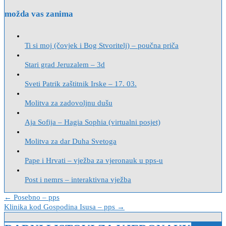
možda vas zanima
Ti si moj (čovjek i Bog Stvoritelj) – poučna priča
Stari grad Jeruzalem – 3d
Sveti Patrik zaštitnik Irske – 17. 03.
Molitva za zadovoljnu dušu
Aja Sofija – Hagia Sophia (virtualni posjet)
Molitva za dar Duha Svetoga
Pape i Hrvati – vježba za vjeronauk u pps-u
Post i nemrs – interaktivna vježba
Navigacija
← Posebno – pps
Klinika kod Gospodina Isusa – pps →
objava