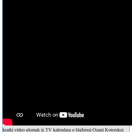
kratki video ulomak iz TV kalendara o blaženoj Ozani Kotorskoj