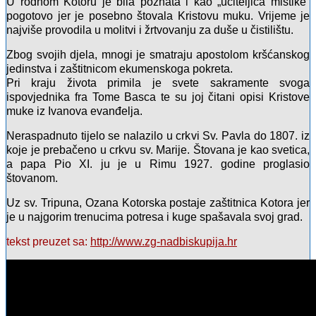
U rodnom Kotoru je bila poznata i kao „učiteljica mistike“
pogotovo jer je posebno štovala Kristovu muku. Vrijeme je
najviše provodila u molitvi i žrtvovanju za duše u čistilištu.
Zbog svojih djela, mnogi je smatraju apostolom kršćanskog
jedinstva i zaštitnicom ekumenskoga pokreta.
Pri kraju života primila je svete sakramente svoga
ispovjednika fra Tome Basca te su joj čitani opisi Kristove
muke iz Ivanova evanđelja.
Neraspadnuto tijelo se nalazilo u crkvi Sv. Pavla do 1807. iz
koje je prebačeno u crkvu sv. Marije. Štovana je kao svetica,
a papa Pio XI. ju je u Rimu 1927. godine proglasio
štovanom.
Uz sv. Tripuna, Ozana Kotorska postaje zaštitnica Kotora jer
je u najgorim trenucima potresa i kuge spašavala svoj grad.
tekst preuzet sa:
http://www.zg-nadbiskupija.hr