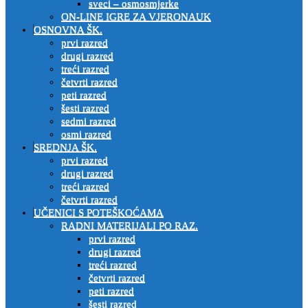
sveci – osmosmjerke
ON-LINE IGRE ZA VJERONAUK
OSNOVNA ŠK.
prvi razred
drugi razred
treći razred
četvrti razred
peti razred
šesti razred
sedmi razred
osmi razred
SREDNJA ŠK.
prvi razred
drugi razred
treći razred
četvrti razred
UČENICI S POTEŠKOĆAMA
RADNI MATERIJALI PO RAZ.
prvi razred
drugi razred
treći razred
četvrti razred
peti razred
šesti razred