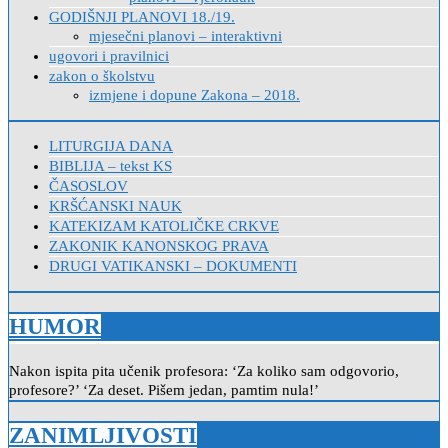
GODIŠNJI PLANOVI 18./19.
mjesečni planovi – interaktivni
ugovori i pravilnici
zakon o školstvu
izmjene i dopune Zakona – 2018.
LITURGIJA DANA
BIBLIJA – tekst KS
ČASOSLOV
KRŠĆANSKI NAUK
KATEKIZAM KATOLIČKE CRKVE
ZAKONIK KANONSKOG PRAVA
DRUGI VATIKANSKI – DOKUMENTI
HUMOR
Nakon ispita pita učenik profesora: ‘Za koliko sam odgovorio,
profesore?’ ‘Za deset. Pišem jedan, pamtim nula!’
ZANIMLJIVOSTI