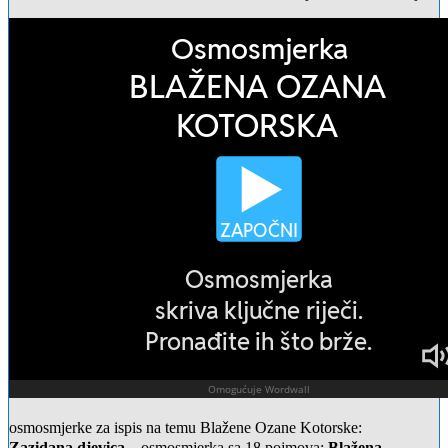
osmosmjerke za ispis na temu Blažene Ozane Kotorske:
Zazidana djevica
– osmosmjerka sa 18 pojmova;
Blažena