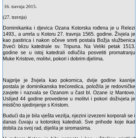
16. travnja 2015.
(27. travnja)
Dominikanka i djevica Ozana Kotorska rođena je u Relezi
1493., a umrla u Kotoru 27. travnja 1565. godine. Živjela je
kao pastirica i nakon očeve smrti postala Božja službenica
živeći blizu katedrale sv. Tripuna. Na Veliki petak 1513.
godine se u istoj katedrali odlučila posvetiti promatranju
Muke Kristove, molitvi, pokori i dobrim djelima.
Najprije je živjela kao pokornica, dvije godine kasnije
postala je dominikanska trećoredica, položila je redovničke
zavjete i nazvala se Ozanom u čast bl. Ozane iz Mantove.
Uslijed 44 godine provedene u molitvi i pokori doživjela je
mistično sjedinjenje s Kristom.
Budući da je bila vješta vezilja, njezini izvezeni korporali se i
danas čuvaju u kotorskoj katedrali. Sve prihode koje ikad
dobila za svoj rad, dijelila je siromasima.