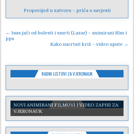
Propovijed u zatvoru – priča o savjesti
Navigacija
← Isus jači od bolesti i smrti (Lazar) – animirani film i
pps
objava
Kako nacrtati križ – video upute →
RADNI LISTOVI ZA VJERONAUK
VIDEO ZAPISI
NOVI ANIMIRANI FILMOVI I VIDEO ZAPISI ZA
VJERONAUK