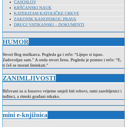
ČASOSLOV
KRŠĆANSKI NAUK
KATEKIZAM KATOLIČKE CRKVE
ZAKONIK KANONSKOG PRAVA
DRUGI VATIKANSKI – DOKUMENTI
HUMOR
Stvori Bog muškarca. Pogleda ga i reče: “Lijepo si ispao.
Zadovoljan sam.” A onda stvori ženu. Pogleda je pomno i reče: “E,
ti ćeš se morati šminkati.”
ZANIMLJIVOSTI
Bičevani su u Isusovo vrijeme smjeli biti robovi, ratni zarobljenici i
tuđinci, a rimski građani nikako.
mini e-knjižnica