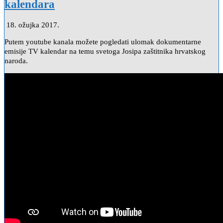
kalendara
18. ožujka 2017.
Putem youtube kanala možete pogledati ulomak dokumentarne
emisije TV kalendar na temu svetoga Josipa zaštitnika hrvatskog
naroda.