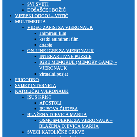
SVI SVETI
DOŠAŠĆE I BOŽIĆ
VJERSKI ODGOJ – VRTIĆ
MULTIMEDIJA
VIDEO ZAPISI ZA VJERONAUK
animirani film
kratki animirani film
crtanje
ON-LINE IGRE ZA VJERONAUK
INTERAKTIVNE PUZZLE
IGRE MEMORIJE (MEMORY GAME) –
VJERONAUK
virtualni posjet
PRIGODNO
SVIJET INTERNETA
KATOLIČKI VJERONAUK
ISUS KRIST
APOSTOLI
ISUSOVA ČUDESA
BLAŽENA DJEVICA MARIJA
OSMOSMJERKE ZA VJERONAUK –
BLAŽENA DJEVICA MARIJA
SVECI KATOLIČKE CRKVE