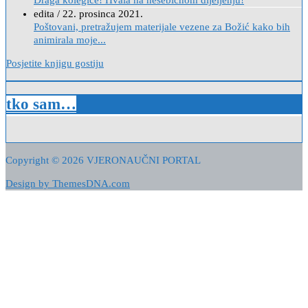
edita
/
22. prosinca 2021.
Poštovani, pretražujem materijale vezene za Božić kako bih
animirala moje...
Posjetite knjigu gostiju
tko sam…
Copyright © 2026 VJERONAUČNI PORTAL
Design by ThemesDNA.com