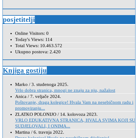
posjetitelji
Online Visitors:
0
Today's Views:
114
Total Views:
10.463.572
Ukupno postova:
2.420
Knjiga gostiju
Marko
/
3. studenoga 2025.
Vrlo dobra stranica, mnogi ne znaju za nju, nažalost
Anica
/
7. veljače 2024.
Poštovanje, draga kolegice! Hvala Vam na nesebičnom radu i
promoviranju...
ZLATKO POLONIJO
/
14. kolovoza 2023.
VRLO EDUKATIVNA STRANICA, HVALA SVIMA KOJI SU
SUDJELOVALI, I ONIMA...
Martina
/
6. travnja 2022.
Draga kolegice! Hvala na nesebičnom dijeljenju!