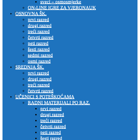
sveci – osmosmjerke
ON-LINE IGRE ZA VJERONAUK
OSNOVNA ŠK.
prvi razred
drugi razred
treći razred
četvrti razred
peti razred
šesti razred
sedmi razred
osmi razred
SREDNJA ŠK.
prvi razred
drugi razred
treći razred
četvrti razred
UČENICI S POTEŠKOĆAMA
RADNI MATERIJALI PO RAZ.
prvi razred
drugi razred
treći razred
četvrti razred
peti razred
šesti razred