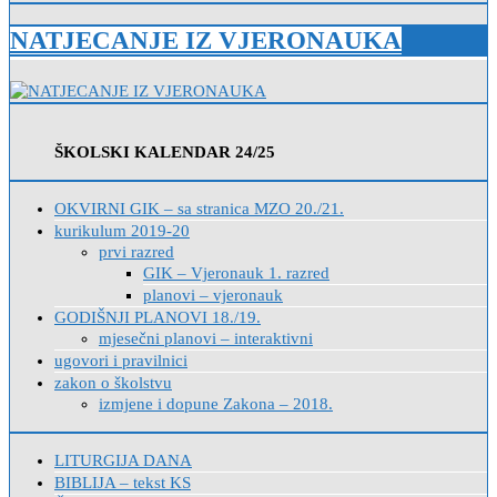
NATJECANJE IZ VJERONAUKA
ŠKOLSKI KALENDAR 24/25
OKVIRNI GIK – sa stranica MZO 20./21.
kurikulum 2019-20
prvi razred
GIK – Vjeronauk 1. razred
planovi – vjeronauk
GODIŠNJI PLANOVI 18./19.
mjesečni planovi – interaktivni
ugovori i pravilnici
zakon o školstvu
izmjene i dopune Zakona – 2018.
LITURGIJA DANA
BIBLIJA – tekst KS