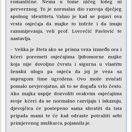
romantične. Nema u tome ničeg lošeg ni
perverznog. To je normalan dio razvoja dječjeg
spolnog identiteta. Važno je kad se pojavi ova
vrsta osjećaja da majke to izdrže i da imaju
razumijevanja, veli prof. Lovrečić Pavlović te
nastavlja.
– Velika je šteta ako se prisna veza između oca i
kćeri poremeti osjećajima ljubomorne majke
koja nije dovoljno čvrsta i sigurna u vlastitu
žensku ulogu pa osjeća da joj je veza sa
suprugom time ugrožena. Ovo može zvučati
pomalo nevjerojatno, ali to se događa vrlo često.
Ako majka uspije dozvoliti ovakvim osjećajima
svoje kćeri da se normalno razvijaju i iskazuju,
djevojčica će postepeno sama shvatiti da tata
pripada mami te će kad odraste potražiti sebi
primjerenog muškarca, pojasnila je.