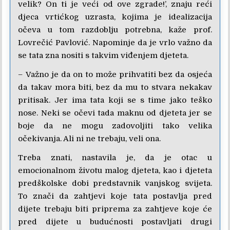
velik? On ti je veći od ove zgrade!’, znaju reći
djeca vrtićkog uzrasta, kojima je idealizacija
očeva u tom razdoblju potrebna, kaže prof.
Lovrečić Pavlović. Napominje da je vrlo važno da
se tata zna nositi s takvim viđenjem djeteta.
– Važno je da on to može prihvatiti bez da osjeća
da takav mora biti, bez da mu to stvara nekakav
pritisak. Jer ima tata koji se s time jako teško
nose. Neki se očevi tada maknu od djeteta jer se
boje da ne mogu zadovoljiti tako velika
očekivanja. Ali ni ne trebaju, veli ona.
Treba znati, nastavila je, da je otac u
emocionalnom životu malog djeteta, kao i djeteta
predškolske dobi predstavnik vanjskog svijeta.
To znači da zahtjevi koje tata postavlja pred
dijete trebaju biti priprema za zahtjeve koje će
pred dijete u budućnosti postavljati drugi