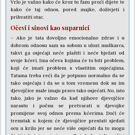
Vrlo je važno kako će kroz tu fazu proći dijete te
kako će taj odnos, pored majke, doživjeti i
prihvatiti otac.
Očevi i sinovi kao suparnici
– Ako je tata dovoljno emocionalno zdrav i u
dobrom odnosu sam sa sobom u ulozi muškarca,
takvi ga osjećaji neće plašiti i neće bježati od
svoje kćeri. Ima očeva kojima će to biti problem,
koji će imati problem s vlastitim osjećajima.
Tatama treba reći da je potpuno normalno da se
tako osjećaju i da se u tom vremenu dok su im
djevojčice male imaju pravo tako osjećati. No, isto
tako, jako je važno da kad njihove djevojčice
narastu i počnu se pretvarati u djevojke
promijene svoj odnos prema kćerima. Doći će
trenutak u kojem će djevojčice prestati sjedati
ocu u krilo jer se neće više osjećati da to mogu