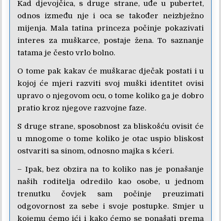
Kad djevojčica, s druge strane, uđe u pubertet,
odnos između nje i oca se također neizbježno
mijenja. Mala tatina princeza počinje pokazivati
interes za muškarce, postaje žena. To saznanje
tatama je često vrlo bolno.
O tome pak kakav će muškarac dječak postati i u
kojoj će mjeri razviti svoj muški identitet ovisi
upravo o njegovom ocu, o tome koliko ga je dobro
pratio kroz njegove razvojne faze.
S druge strane, sposobnost za bliskošću ovisit će
u mnogome o tome koliko je otac uspio bliskost
ostvariti sa sinom, odnosno majka s kćeri.
– Ipak, bez obzira na to koliko nas je ponašanje
naših roditelja odredilo kao osobe, u jednom
trenutku čovjek sam počinje preuzimati
odgovornost za sebe i svoje postupke. Smjer u
kojemu ćemo ići i kako ćemo se ponašati prema