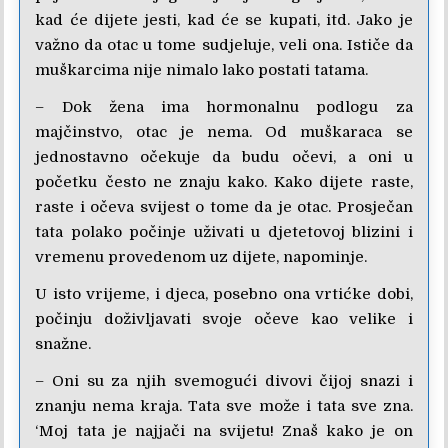
kad će dijete jesti, kad će se kupati, itd. Jako je
važno da otac u tome sudjeluje, veli ona. Ističe da
muškarcima nije nimalo lako postati tatama.
– Dok žena ima hormonalnu podlogu za
majčinstvo, otac je nema. Od muškaraca se
jednostavno očekuje da budu očevi, a oni u
početku često ne znaju kako. Kako dijete raste,
raste i očeva svijest o tome da je otac. Prosječan
tata polako počinje uživati u djetetovoj blizini i
vremenu provedenom uz dijete, napominje.
U isto vrijeme, i djeca, posebno ona vrtićke dobi,
počinju doživljavati svoje očeve kao velike i
snažne.
– Oni su za njih svemogući divovi čijoj snazi i
znanju nema kraja. Tata sve može i tata sve zna.
‘Moj tata je najjači na svijetu! Znaš kako je on