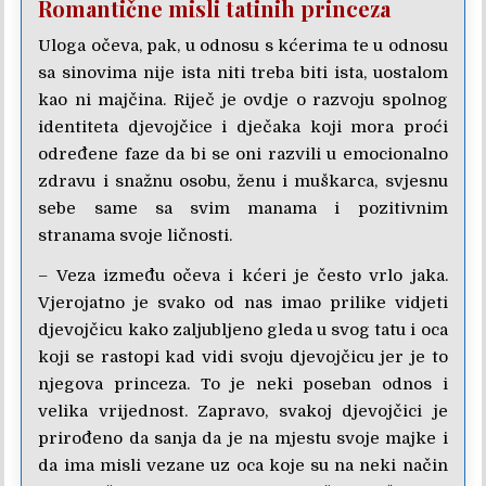
Romantične misli tatinih princeza
Uloga očeva, pak, u odnosu s kćerima te u odnosu
sa sinovima nije ista niti treba biti ista, uostalom
kao ni majčina. Riječ je ovdje o razvoju spolnog
identiteta djevojčice i dječaka koji mora proći
određene faze da bi se oni razvili u emocionalno
zdravu i snažnu osobu, ženu i muškarca, svjesnu
sebe same sa svim manama i pozitivnim
stranama svoje ličnosti.
– Veza između očeva i kćeri je često vrlo jaka.
Vjerojatno je svako od nas imao prilike vidjeti
djevojčicu kako zaljubljeno gleda u svog tatu i oca
koji se rastopi kad vidi svoju djevojčicu jer je to
njegova princeza. To je neki poseban odnos i
velika vrijednost. Zapravo, svakoj djevojčici je
prirođeno da sanja da je na mjestu svoje majke i
da ima misli vezane uz oca koje su na neki način