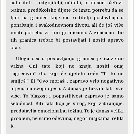
autoriteti – odgojitelji, učitelji, profesori, šefovi.
Naime, predškolsko dijete će imati potrebu da se
ljuti na granice koje mu roditelji postavljaju u
ponašanju i svakodnevnom životu, ali će još više
imati potrebu za tim granicama. A značajan dio
tih granica trebao bi postavljati i nositi upravo
otac.
– Uloga oca u postavljanju granica je izuzetno
važna. Oni tate koji ne znaju nositi onaj
“agresivni” dio koji će djetetu reći: “Ti to ne
smiješ!” ili “Ovo moraš!”, zapravo vrlo negativno
utječu na svoju djecu. A danas je takvih tata sve
više. Ta blagost i popustljivost zapravo je samo
sebičnost. Biti tata koji je strog, koji zabranjuje,
predstavlja emocionalnu težinu. To je danas veliki
problem, ne samo očevima, nego i majkama, rekla
je.