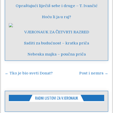
Opraštajući liječiš sebe i druge – T. Ivančić
Hoću li ja u raj?
VJERONAUK ZA ČETVRTI RAZRED
Saditi za budućnost – kratka priča
Nebeska majka – poučna priča
Navigacija
← Tko je bio sveti Donat?
Post i nemrs →
objava
RADNI LISTOVI ZA VJERONAUK