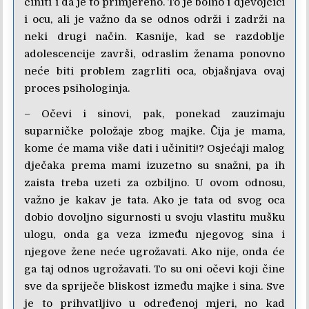
činiti i da je to primjereno. To je bolno i djevojčici
i ocu, ali je važno da se odnos održi i zadrži na
neki drugi način. Kasnije, kad se razdoblje
adolescencije završi, odraslim ženama ponovno
neće biti problem zagrliti oca, objašnjava ovaj
proces psihologinja.
– Očevi i sinovi, pak, ponekad zauzimaju
suparničke položaje zbog majke. Čija je mama,
kome će mama više dati i učiniti!? Osjećaji malog
dječaka prema mami izuzetno su snažni, pa ih
zaista treba uzeti za ozbiljno. U ovom odnosu,
važno je kakav je tata. Ako je tata od svog oca
dobio dovoljno sigurnosti u svoju vlastitu mušku
ulogu, onda ga veza između njegovog sina i
njegove žene neće ugrožavati. Ako nije, onda će
ga taj odnos ugrožavati. To su oni očevi koji čine
sve da spriječe bliskost između majke i sina. Sve
je to prihvatljivo u određenoj mjeri, no kad