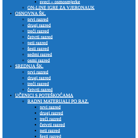
sveci – osmosmjerke
ON-LINE IGRE ZA VJERONAUK
OSNOVNA ŠK.
prvi razred
drugi razred
treći razred
četvrti razred
peti razred
šesti razred
sedmi razred
osmi razred
SREDNJA ŠK.
prvi razred
drugi razred
treći razred
četvrti razred
UČENICI S POTEŠKOĆAMA
RADNI MATERIJALI PO RAZ.
prvi razred
drugi razred
treći razred
četvrti razred
peti razred
šesti razred