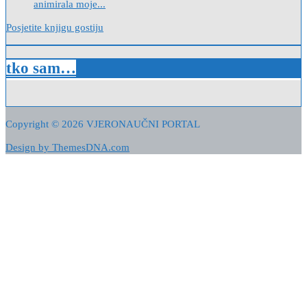
animirala moje...
Posjetite knjigu gostiju
tko sam…
Copyright © 2026 VJERONAUČNI PORTAL
Design by ThemesDNA.com