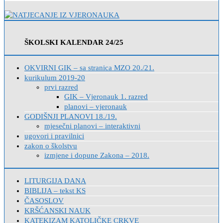
ŠKOLSKI KALENDAR 24/25
OKVIRNI GIK – sa stranica MZO 20./21.
kurikulum 2019-20
prvi razred
GIK – Vjeronauk 1. razred
planovi – vjeronauk
GODIŠNJI PLANOVI 18./19.
mjesečni planovi – interaktivni
ugovori i pravilnici
zakon o školstvu
izmjene i dopune Zakona – 2018.
LITURGIJA DANA
BIBLIJA – tekst KS
ČASOSLOV
KRŠĆANSKI NAUK
KATEKIZAM KATOLIČKE CRKVE