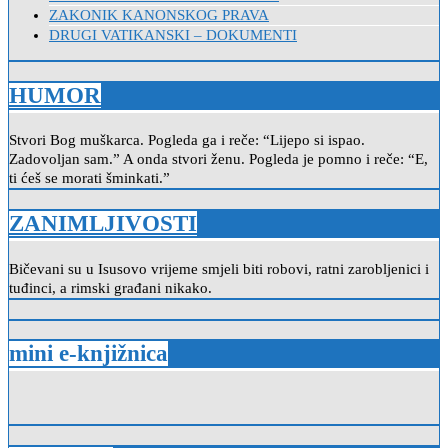
ZAKONIK KANONSKOG PRAVA
DRUGI VATIKANSKI – DOKUMENTI
HUMOR
Stvori Bog muškarca. Pogleda ga i reče: “Lijepo si ispao.
Zadovoljan sam.” A onda stvori ženu. Pogleda je pomno i reče: “E,
ti ćeš se morati šminkati.”
ZANIMLJIVOSTI
Bičevani su u Isusovo vrijeme smjeli biti robovi, ratni zarobljenici i
tuđinci, a rimski građani nikako.
mini e-knjižnica