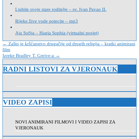
Ljubite svoje stare roditelje – sv. Ivan Pavao II.
Rijeke žive vode potecite – mp3
Aja Sofija – Hagia Sophia (virtualni posjet)
Navigacija
← Zašto je kršćanstvo drugačije od drugih religija – kratki animirani
film
objava
Izreke Bradley T. Greive-a →
RADNI LISTOVI ZA VJERONAUK
VIDEO ZAPISI
NOVI ANIMIRANI FILMOVI I VIDEO ZAPISI ZA
VJERONAUK