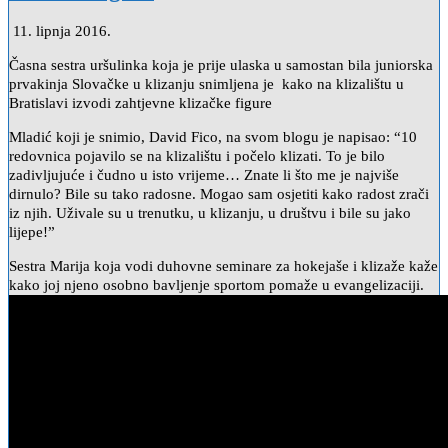
11. lipnja 2016.
Časna sestra uršulinka koja je prije ulaska u samostan bila juniorska
prvakinja Slovačke u klizanju snimljena je kako na klizalištu u
Bratislavi izvodi zahtjevne klizačke figure
Mladić koji je snimio, David Fico, na svom blogu je napisao: “10
redovnica pojavilo se na klizalištu i počelo klizati. To je bilo
zadivljujuće i čudno u isto vrijeme… Znate li što me je najviše
dirnulo? Bile su tako radosne. Mogao sam osjetiti kako radost zrači
iz njih. Uživale su u trenutku, u klizanju, u društvu i bile su jako
lijepe!”
Sestra Marija koja vodi duhovne seminare za hokejaše i klizaže kaže
kako joj njeno osobno bavljenje sportom pomaže u evangelizaciji.