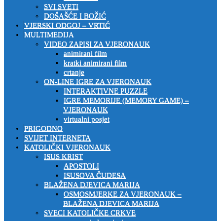
SVI SVETI
DOŠAŠĆE I BOŽIĆ
VJERSKI ODGOJ – VRTIĆ
MULTIMEDIJA
VIDEO ZAPISI ZA VJERONAUK
animirani film
kratki animirani film
crtanje
ON-LINE IGRE ZA VJERONAUK
INTERAKTIVNE PUZZLE
IGRE MEMORIJE (MEMORY GAME) –
VJERONAUK
virtualni posjet
PRIGODNO
SVIJET INTERNETA
KATOLIČKI VJERONAUK
ISUS KRIST
APOSTOLI
ISUSOVA ČUDESA
BLAŽENA DJEVICA MARIJA
OSMOSMJERKE ZA VJERONAUK –
BLAŽENA DJEVICA MARIJA
SVECI KATOLIČKE CRKVE