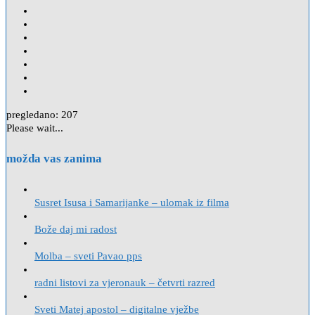
pregledano:
207
Please wait...
možda vas zanima
Susret Isusa i Samarijanke – ulomak iz filma
Bože daj mi radost
Molba – sveti Pavao pps
radni listovi za vjeronauk – četvrti razred
Sveti Matej apostol – digitalne vježbe