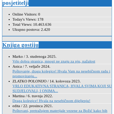
posjetitelji
Online Visitors:
0
Today's Views:
178
Total Views:
10.463.636
Ukupno postova:
2.420
Knjiga gostiju
Marko
/
3. studenoga 2025.
Vrlo dobra stranica, mnogi ne znaju za nju, nažalost
Anica
/
7. veljače 2024.
Poštovanje, draga kolegice! Hvala Vam na nesebičnom radu i
promoviranju...
ZLATKO POLONIJO
/
14. kolovoza 2023.
VRLO EDUKATIVNA STRANICA, HVALA SVIMA KOJI SU
SUDJELOVALI, I ONIMA...
Martina
/
6. travnja 2022.
Draga kolegice! Hvala na nesebičnom dijeljenju!
edita
/
22. prosinca 2021.
Poštovani, pretražujem materijale vezene za Božić kako bih