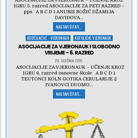
ASOCIJACIJE ZA VJERONAUK – UČENJE KROZ
IGRU 5. razred ASOCIJACIJE ZA PETI RAZRED –
pps A B C D 1 ANUBIS BOŽIĆ DŽAMIJA
DAVIDOVA…
NASTAVI ČITATI...
Posted
ASOCIJACIJE - VJERONAUK
KATOLIČKI VJERONAUK
in
ASOCIJACIJE ZA VJERONAUK I SLOBODNO
VRIJEME – 6. RAZRED
20. SIJEČNJA 2015.
ASOCIJACIJE ZA VJERONAUK – UČENJE KROZ
IGRU 6. razred osnovne škole A B C D 1
TEUTONCI KOLN GOTIKA CERULARIJE 2
IVANOVCI DUOMO…
NASTAVI ČITATI...