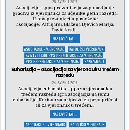
25. SVIBNJA 2015.
Asocijacije – pps prezentacija za ponavljanje
gradiva iz vjeronauka za učenike petih razreda.
U pps prezentaciju posložene
asocijacije: Patrijarsi, Blažena Djevica Marija,
David kralj…
NASTAVI ČITATI...
Posted
ASOCIJACIJE - VJERONAUK
KATOLIČKI VJERONAUK
in
KVIZEVI I IGRE PPS PREZENTACIJE ZA VJERONAUK
PPS PREZENTACIJE ZA VJERONAUK
SAKRAMENTI
Euharistija – asocijacija za vjeronauk u trećem
razredu
24. SVIBNJA 2015.
Asocijacija euharistija – pps za vjeronauk u
trećem razredu Igra asocijacija na temu
euharistije. Korisno za pripravu za prvu pričest
ili za vjeronauk u trećem…
NASTAVI ČITATI...
Posted
ASOCIJACIJE - VJERONAUK
KATOLIČKI VJERONAUK
in