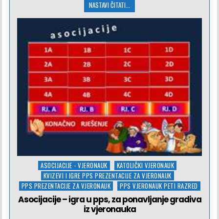
NASTAVI ČITATI...
Posted
ASOCIJACIJE - VJERONAUK
KATOLIČKI VJERONAUK
in
KVIZEVI I IGRE PPS PREZENTACIJE ZA VJERONAUK
PPS PREZENTACIJE ZA VJERONAUK
PPS VJERONAUK PETI RAZRED
Asocijacije – igra u pps, za ponavljanje gradiva
iz vjeronauka