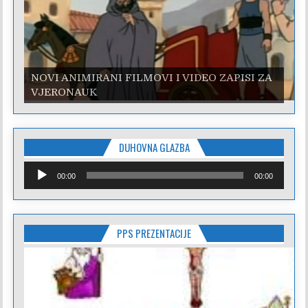
NOVI ANIMIRANI FILMOVI I VIDEO ZAPISI ZA
VJERONAUK
DUHOVNA GLAZBA
Reproduktor
00:00
00:00
audiozapisa
PPS PREZENTACIJE