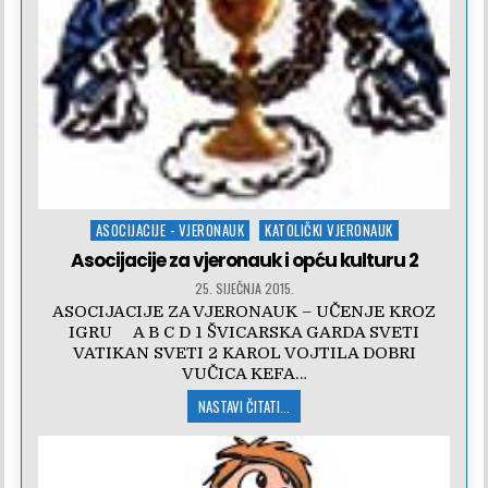
Posted
ASOCIJACIJE - VJERONAUK
KATOLIČKI VJERONAUK
in
Asocijacije za vjeronauk i opću kulturu 2
25. SIJEČNJA 2015.
ASOCIJACIJE ZA VJERONAUK – UČENJE KROZ
IGRU A B C D 1 ŠVICARSKA GARDA SVETI
VATIKAN SVETI 2 KAROL VOJTILA DOBRI
VUČICA KEFA…
NASTAVI ČITATI...