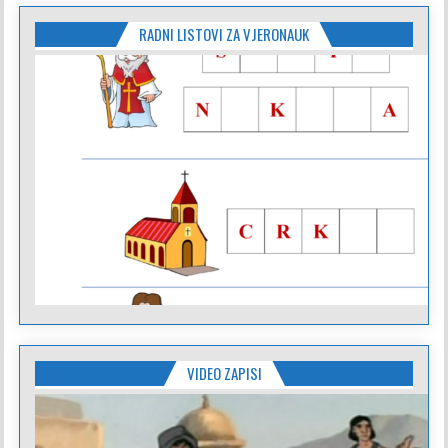
RADNI LISTOVI ZA VJERONAUK
VIDEO ZAPISI