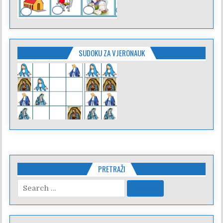
SUDOKU ZA VJERONAUK
PRETRAŽI
Search
for: