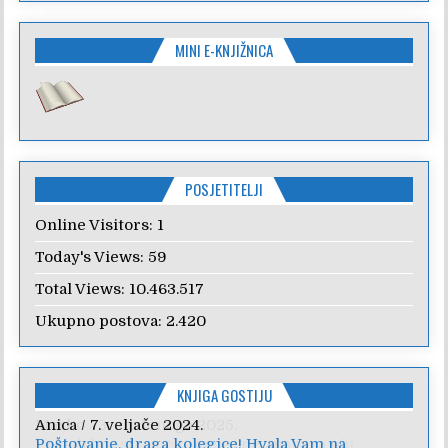
MINI E-KNJIŽNICA
POSJETITELJI
Online Visitors:
1
Today's Views:
59
Total Views:
10.463.517
Ukupno postova:
2.420
KNJIGA GOSTIJU
Anica
/
7. veljače 2024.
Poštovanje, draga kolegice! Hvala Vam na