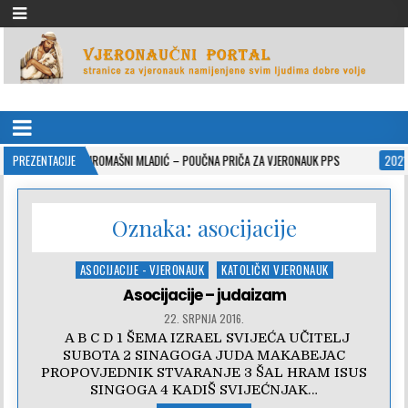
VJERONAUČNI PORTAL
stranice za vjeronauk namjenjene svim ljudima dobre volje
SIROMAŠNI MLADIĆ – POUČNA PRIČA ZA VJERONAUK PPS
PREZENTACIJE
2021-05-02
ISUSO
Oznaka:
asocijacije
Posted
ASOCIJACIJE - VJERONAUK
KATOLIČKI VJERONAUK
in
Asocijacije – judaizam
22. SRPNJA 2016.
A B C D 1 ŠEMA IZRAEL SVIJEĆA UČITELJ
SUBOTA 2 SINAGOGA JUDA MAKABEJAC
PROPOVJEDNIK STVARANJE 3 ŠAL HRAM ISUS
SINGOGA 4 KADIŠ SVIJEĆNJAK…