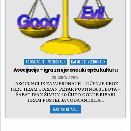
Posted
ASOCIJACIJE - VJERONAUK
KATOLIČKI VJERONAUK
in
Asocijacije – igra za vjeronauk i opću kulturu
20. SIJEČNJA 2015.
ASOCIJACIJE ZA VJERONAUK – UČENJE KROZ
IGRU HRAM JORDAN PETAR PUSTINJA SUBOTA –
ŠABAT IVAN ŠIMUN 40 ČUDO GOLUB RIBARI
HRAM POSTELJA VODA ANDRIJA…
NASTAVI ČITATI...