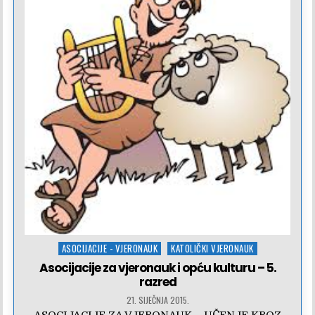
Posted
ASOCIJACIJE - VJERONAUK
KATOLIČKI VJERONAUK
in
Asocijacije za vjeronauk i opću kulturu – 5.
razred
21. SIJEČNJA 2015.