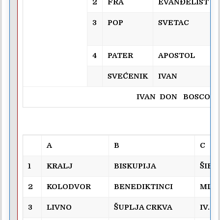
2
FRA
EVANĐELIST
3
POP
SVETAC
4
PATER
APOSTOL
SVEĆENIK
IVAN
IVAN DON BOSCO
A
B
C
1
KRALJ
BISKUPIJA
ŠIBE
2
KOLODVOR
BENEDIKTINCI
MLE
3
LIVNO
ŠUPLJA CRKVA
IV.