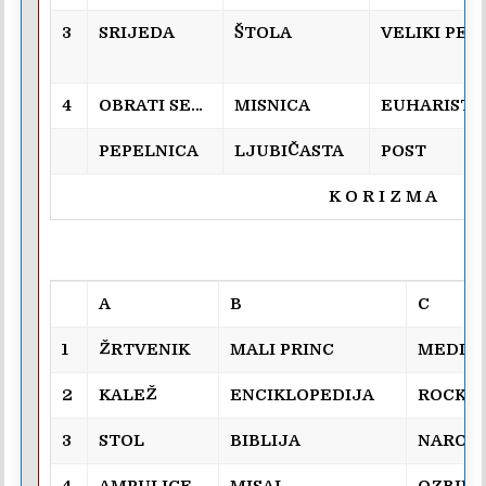
3
SRIJEDA
ŠTOLA
VELIKI PET
4
OBRATI SE…
MISNICA
EUHARISTI
PEPELNICA
LJUBIČASTA
POST
K O R I Z M A
A
B
C
1
ŽRTVENIK
MALI PRINC
MEDIT
2
KALEŽ
ENCIKLOPEDIJA
ROCK
3
STOL
BIBLIJA
NAROD
4
AMPULICE
MISAL
OZBILJ