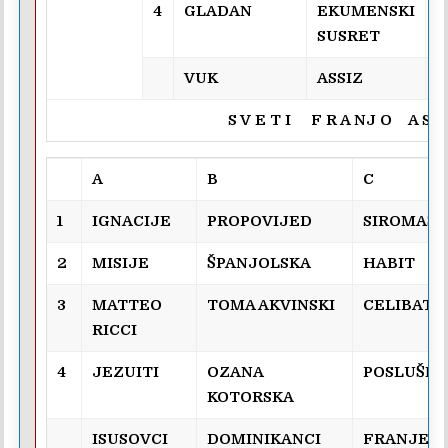
4
GLADAN
EKUMENSKI
U
SUSRET
VUK
ASSIZ
F
S V E T I F R A NJ O A S I Š
A
B
C
1
IGNACIJE
PROPOVIJED
SIROMAŠ
2
MISIJE
ŠPANJOLSKA
HABIT
3
MATTEO
TOMA AKVINSKI
CELIBAT
RICCI
4
JEZUITI
OZANA
POSLUŠN
KOTORSKA
ISUSOVCI
DOMINIKANCI
FRANJEVC