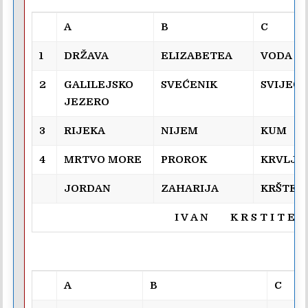
A
B
C
1
DRŽAVA
ELIZABETEA
VODA
2
GALILEJSKO
SVEĆENIK
SVIJEĆ
JEZERO
3
RIJEKA
NIJEM
KUM
4
MRTVO MORE
PROROK
KRVLJU
JORDAN
ZAHARIJA
KRŠTEN
I V A N K R S T I T E L
A
B
C