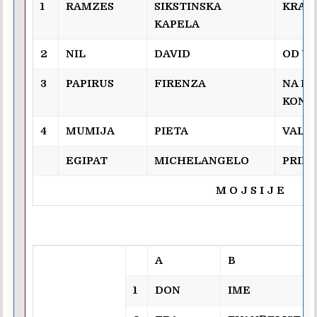
1
RAMZES
SIKSTINSKA
KRAL
KAPELA
2
NIL
DAVID
OD W
3
PAPIRUS
FIRENZA
NA B
KONJ
4
MUMIJA
PIETA
VALI
EGIPAT
MICHELANGELO
PRIN
M O J S I J E
A
B
1
DON
IME