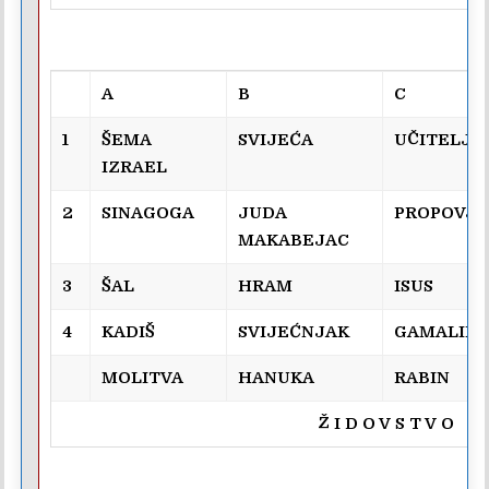
A
B
C
1
ŠEMA
SVIJEĆA
UČITELJ
IZRAEL
2
SINAGOGA
JUDA
PROPOVJE
MAKABEJAC
3
ŠAL
HRAM
ISUS
4
KADIŠ
SVIJEĆNJAK
GAMALIEL
MOLITVA
HANUKA
RABIN
Ž I D O V S T V O