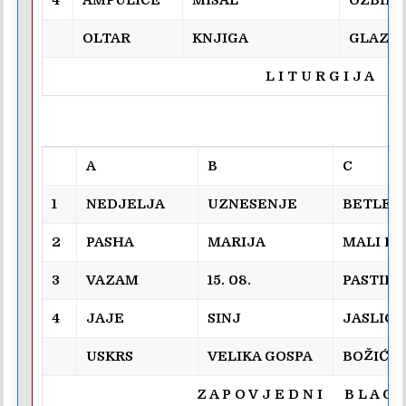
OLTAR
KNJIGA
GLAZB
L I T U R G I J A
A
B
C
1
NEDJELJA
UZNESENJE
BETLE
2
PASHA
MARIJA
MALI B
3
VAZAM
15. 08.
PASTIRI
4
JAJE
SINJ
JASLICE
USKRS
VELIKA GOSPA
BOŽIĆ
Z A P O V J E D N I B L A G D