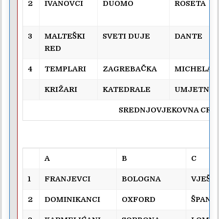
2
IVANOVCI
DUOMO
ROSETA
3
MALTEŠKI
SVETI DUJE
DANTE
RED
4
TEMPLARI
ZAGREBAČKA
MICHELAN
KRIŽARI
KATEDRALE
UMJETNO
SREDNJOVJEKOVNA CRK
A
B
C
1
FRANJEVCI
BOLOGNA
VJEŠT
2
DOMINIKANCI
OXFORD
ŠPANJ