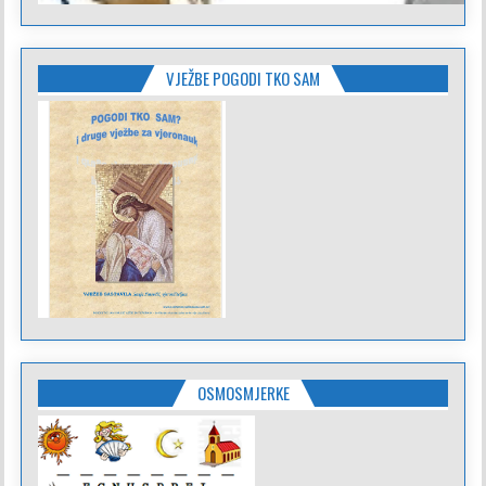
VJEŽBE POGODI TKO SAM
OSMOSMJERKE