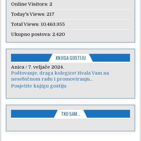
Online Visitors:
2
Today's Views:
217
Total Views:
10.463.355
Ukupno postova:
2.420
KNJIGA GOSTIJU
Anica
/
7. veljače 2024.
Poštovanje, draga kolegice! Hvala Vam na
nesebičnom radu i promoviranju...
Posjetite knjigu gostiju
TKO SAM…