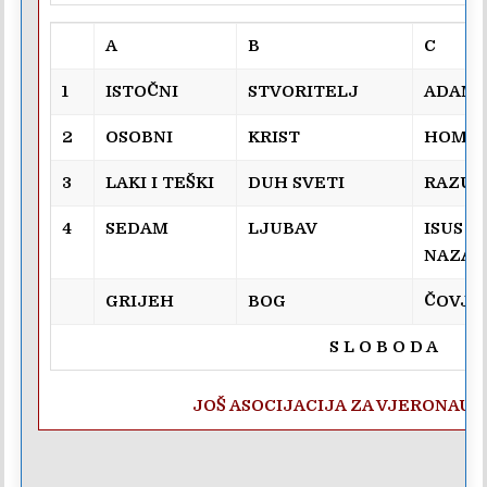
A
B
C
1
ISTOČNI
STVORITELJ
ADAM
2
OSOBNI
KRIST
HOMO 
3
LAKI I TEŠKI
DUH SVETI
RAZU
4
SEDAM
LJUBAV
ISUS IZ
NAZAR
GRIJEH
BOG
ČOVJE
S L O B O D A
JOŠ ASOCIJACIJA ZA VJERONAUK