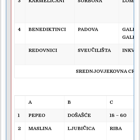
3
KARMELIĆANI
SORBONA
LOMA
4
BENEDIKTINCI
PADOVA
GALIL
GALIL
REDOVNICI
SVEUČILIŠTA
INKVIZ
SREDNJOVJEKOVNA CRK
A
B
C
1
PEPEO
DOŠAŠĆE
18 – 60
2
MASLINA
LJUBIČICA
RIBA