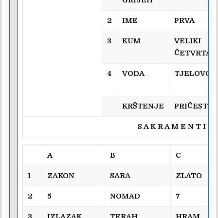
2
IME
PRVA
3
KUM
VELIKI
ČETVRTAK
4
VODA
TJELOVO
KRŠTENJE
PRIČEST
S A K R A M E N T I
A
B
C
1
ZAKON
SARA
ZLATO
2
5
NOMAD
7
3
IZLAZAK
TERAH
HRAM