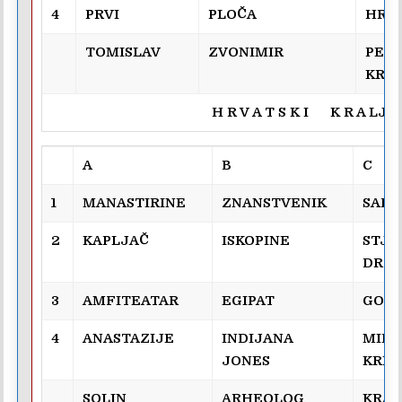
4
PRVI
PLOČA
HRM
TOMISLAV
ZVONIMIR
PET
KREŠ
H R V A T S K I K R A LJ E 
A
B
C
1
MANASTIRINE
ZNANSTVENIK
SARK
2
KAPLJAČ
ISKOPINE
STJE
DRŽI
3
AMFITEATAR
EGIPAT
GOSP
4
ANASTAZIJE
INDIJANA
MIH
JONES
KREŠI
SOLIN
ARHEOLOG
KRAL