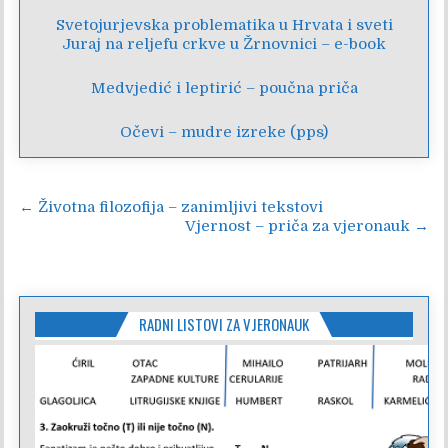
Svetojurjevska problematika u Hrvata i sveti
Juraj na reljefu crkve u Žrnovnici – e-book
Medvjedić i leptirić – poučna priča
Očevi – mudre izreke (pps)
Navigacija
← Životna filozofija – zanimljivi tekstovi
Vjernost – priča za vjeronauk →
objava
RADNI LISTOVI ZA VJERONAUK