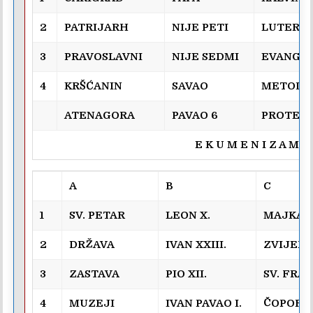
2
PATRIJARH
NIJE PETI
LUTERAN
3
PRAVOSLAVNI
NIJE SEDMI
EVANGEL
4
KRŠĆANIN
SAVAO
METODIS
ATENAGORA
PAVAO 6
PROTEST
E K U M E N I Z A M
A
B
C
1
SV. PETAR
LEON X.
MAJKA 
2
DRŽAVA
IVAN XXIII.
ZVIJER
3
ZASTAVA
PIO XII.
SV. FRA
4
MUZEJI
IVAN PAVAO I.
ČOPOR