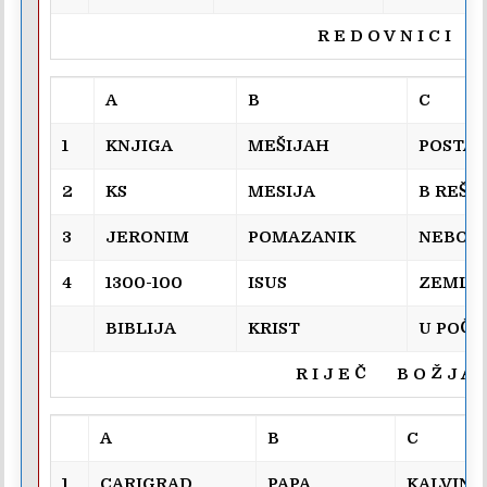
R E D O V N I C I
A
B
C
1
KNJIGA
MEŠIJAH
POSTA
2
KS
MESIJA
B REŠI
3
JERONIM
POMAZANIK
NEBO
4
1300-100
ISUS
ZEMLJ
BIBLIJA
KRIST
U POČ
R I J E Č B O Ž J A
A
B
C
1
CARIGRAD
PAPA
KALVINI