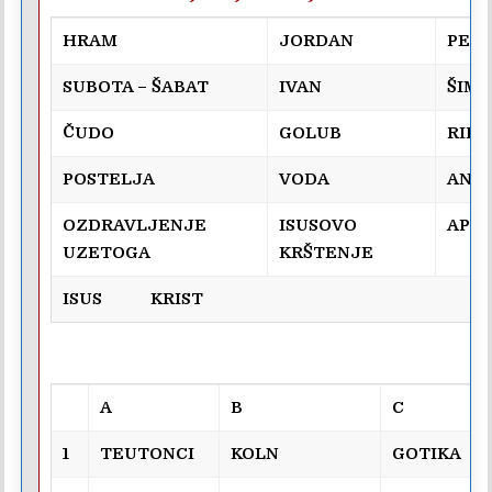
HRAM
JORDAN
PET
SUBOTA – ŠABAT
IVAN
ŠIM
ČUDO
GOLUB
RIBA
POSTELJA
VODA
AND
OZDRAVLJENJE
ISUSOVO
APOS
UZETOGA
KRŠTENJE
ISUS KRIST
A
B
C
1
TEUTONCI
KOLN
GOTIKA