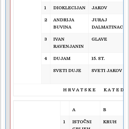
1
DIOKLECIJAN
JAKOV
2
ANDRIJA
JURAJ
BUVINA
DALMATINAC
3
IVAN
GLAVE
RAVENJANIN
4
DUJAM
15. ST.
SVETI DUJE
SVETI JAKOV
H R V A T S K E K A T E D R 
A
B
1
ISTOČNI
KRUH
GRIJEH