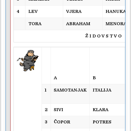
4
LEV
VJERA
HANUKA
TORA
ABRAHAM
MENORA
Ž I D O V S T V O
A
B
C
1
SAMOTANJAK
ITALIJA
K
2
SIVI
KLARA
F
3
ČOPOR
POTRES
H