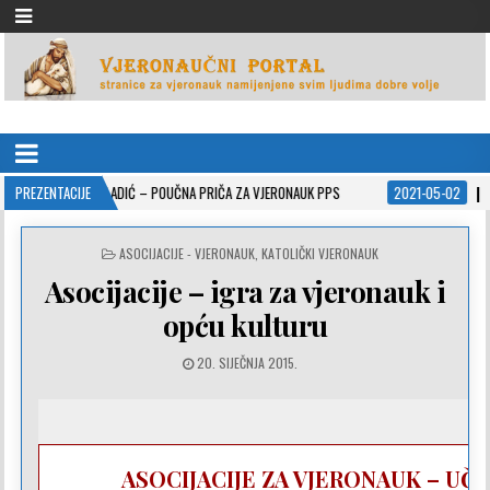
VJERONAUČNI PORTAL
stranice za vjeronauk namjenjene svim ljudima dobre volje
LADIĆ – POUČNA PRIČA ZA VJERONAUK PPS
PREZENTACIJE
2021-05-02
ISUSOVE PRISPODO
POSTED
ASOCIJACIJE - VJERONAUK
,
KATOLIČKI VJERONAUK
IN
Asocijacije – igra za vjeronauk i
opću kulturu
20. SIJEČNJA 2015.
ASOCIJACIJE ZA VJERONAUK – UČ