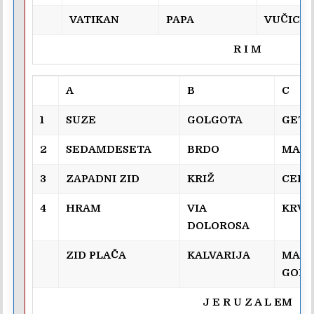
VATIKAN
PAPA
VUČICA
R I M
A
B
C
1
SUZE
GOLGOTA
GETS
2
SEDAMDESETA
BRDO
MASL
3
ZAPADNI ZID
KRIŽ
CED
4
HRAM
VIA
KRVA
DOLOROSA
ZID PLAČA
KALVARIJA
MASL
GOR
J E R U Z A L EM