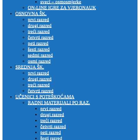
sveci – osmosmjerke
ON-LINE IGRE ZA VJERONAUK
OSNOVNA ŠK.
prvi razred
drugi razred
treći razred
četvrti razred
peti razred
šesti razred
sedmi razred
osmi razred
SREDNJA ŠK.
prvi razred
drugi razred
treći razred
četvrti razred
UČENICI S POTEŠKOĆAMA
RADNI MATERIJALI PO RAZ.
prvi razred
drugi razred
treći razred
četvrti razred
peti razred
šesti razred