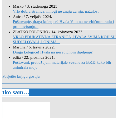
Marko
/
3. studenoga 2025.
Vrlo dobra stranica, mnogi ne znaju za nju, nažalost
Anica
/
7. veljače 2024.
Poštovanje, draga kolegice! Hvala Vam na nesebičnom radu i
promoviranju...
ZLATKO POLONIJO
/
14. kolovoza 2023.
VRLO EDUKATIVNA STRANICA, HVALA SVIMA KOJI SU
SUDJELOVALI, I ONIMA...
Martina
/
6. travnja 2022.
Draga kolegice! Hvala na nesebičnom dijeljenju!
edita
/
22. prosinca 2021.
Poštovani, pretražujem materijale vezene za Božić kako bih
animirala moje...
Posjetite knjigu gostiju
tko sam…