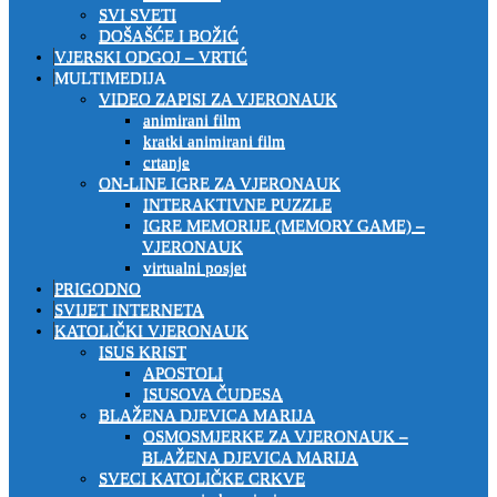
SVI SVETI
DOŠAŠĆE I BOŽIĆ
VJERSKI ODGOJ – VRTIĆ
MULTIMEDIJA
VIDEO ZAPISI ZA VJERONAUK
animirani film
kratki animirani film
crtanje
ON-LINE IGRE ZA VJERONAUK
INTERAKTIVNE PUZZLE
IGRE MEMORIJE (MEMORY GAME) –
VJERONAUK
virtualni posjet
PRIGODNO
SVIJET INTERNETA
KATOLIČKI VJERONAUK
ISUS KRIST
APOSTOLI
ISUSOVA ČUDESA
BLAŽENA DJEVICA MARIJA
OSMOSMJERKE ZA VJERONAUK –
BLAŽENA DJEVICA MARIJA
SVECI KATOLIČKE CRKVE