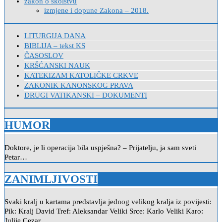
zakon o školstvu
izmjene i dopune Zakona – 2018.
LITURGIJA DANA
BIBLIJA – tekst KS
ČASOSLOV
KRŠĆANSKI NAUK
KATEKIZAM KATOLIČKE CRKVE
ZAKONIK KANONSKOG PRAVA
DRUGI VATIKANSKI – DOKUMENTI
HUMOR
Doktore, je li operacija bila uspješna? – Prijatelju, ja sam sveti
Petar…
ZANIMLJIVOSTI
Svaki kralj u kartama predstavlja jednog velikog kralja iz povijesti:
Pik: Kralj David Tref: Aleksandar Veliki Srce: Karlo Veliki Karo:
Julije Cezar