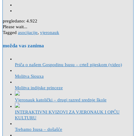
pregledano:
4.922
Please wait...
Tagged
asocijacije
,
vjeronauk
možda vas zanima
Priča o našem Gospodinu Isusu – crtež pijeskom (video)
Molitva Siouxa
Molitva indijske princeze
Vjeronauk katolički – drugi razred srednje škole
INTERAKTIVNI KVIZOVI ZA VJERONAUK I OPĆU
KULTURU
Trebamo Isusa – došašće