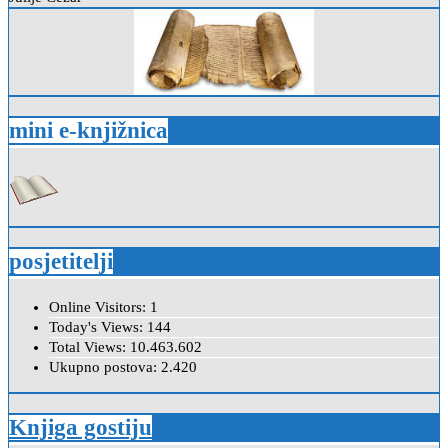
mini e-knjižnica
posjetitelji
Online Visitors:
1
Today's Views:
144
Total Views:
10.463.602
Ukupno postova:
2.420
Knjiga gostiju