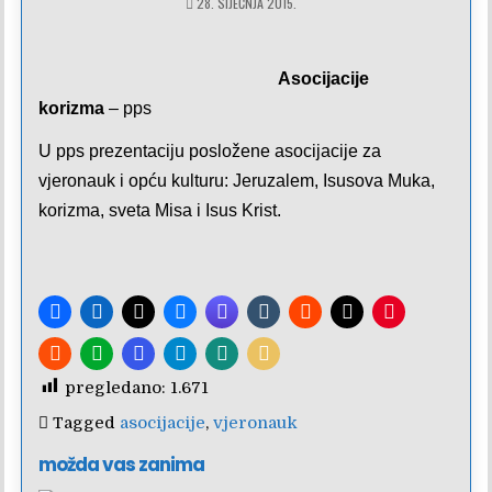
28. SIJEČNJA 2015.
Asocijacije
korizma
– pps
U pps prezentaciju posložene asocijacije za
vjeronauk i opću kulturu: Jeruzalem, Isusova Muka,
korizma, sveta Misa i Isus Krist.
pregledano:
1.671
Tagged
asocijacije
,
vjeronauk
možda vas zanima