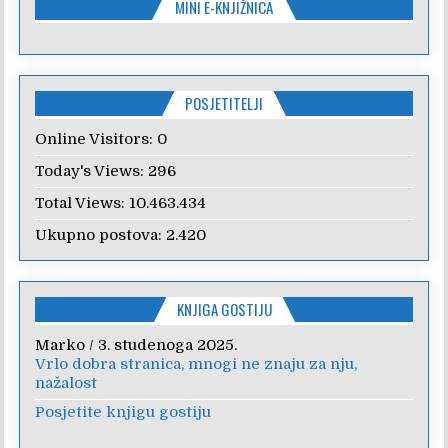
MINI E-KNJIŽNICA
POSJETITELJI
Online Visitors:
0
Today's Views:
296
Total Views:
10.463.434
Ukupno postova:
2.420
KNJIGA GOSTIJU
Marko
/
3. studenoga 2025.
Vrlo dobra stranica, mnogi ne znaju za nju,
nažalost
Posjetite knjigu gostiju