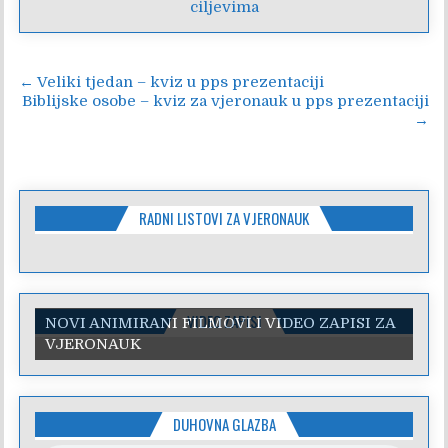
ciljevima
Navigacija
← Veliki tjedan – kviz u pps prezentaciji
Biblijske osobe – kviz za vjeronauk u pps prezentaciji
objava
→
RADNI LISTOVI ZA VJERONAUK
VIDEO ZAPISI
NOVI ANIMIRANI FILMOVI I VIDEO ZAPISI ZA
VJERONAUK
DUHOVNA GLAZBA