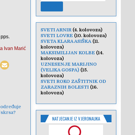
SVETI ARNIR
(4. kolovoza)
SVETI LOVRE
(10. kolovoza)
 pps.
SVETA KLARA ASIŠKA
(11.
kolovoza)
ra Ivan Marić
MAKSIMILIJAN KOLBE
(14.
kolovoza)
UZNESENJE MARIJINO
(VELIKA GOSPA)
(15.
kolovoza)
SVETI ROKO ZAŠTITNIK OD
ZARAZNIH BOLESTI
(16.
kolovoza)
 određuje
skrsa?
NATJECANJE IZ VJERONAUKA