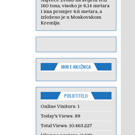
Najveće zvono na svijetu teži
160 tona, visoko je 6,14 metara
i ima promjer 6,6 metara, a
izloženo je u Moskovskom
Kremlju.
MINI E-KNJIŽNICA
POSJETITELJI
Online Visitors:
1
Today's Views:
89
Total Views:
10.463.227