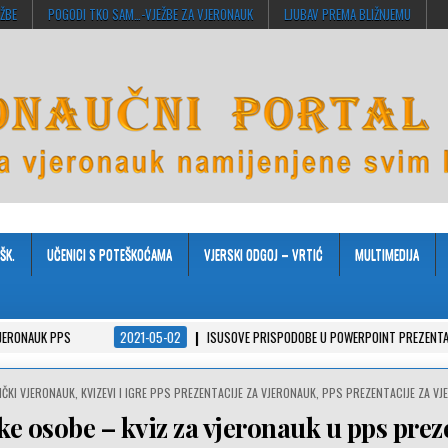
EŽBE
POGODI TKO SAM…-VJEŽBE ZA VJERONAUK
LJUBAV PREMA BLIŽNJEMU
ŠK.
UČENICI S POTEŠKOĆAMA
VJERSKI ODGOJ – VRTIĆ
MULTIMEDIJA
PS
2021-05-02
ISUSOVE PRISPODOBE U POWERPOINT PREZENTACIJAMA
ED
IČKI VJERONAUK
,
KVIZEVI I IGRE PPS PREZENTACIJE ZA VJERONAUK
,
PPS PREZENTACIJE ZA V
ke osobe – kviz za vjeronauk u pps prez