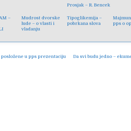
Prosjak – R. Bencek
AM –
Mudrost dvorske
Tipoglikemija –
Majmuns
lude – o vlasti i
pobrkana slova
pps o o
LI
vladanju
ija
e posložene u pps prezentaciju
Da svi budu jedno – eku