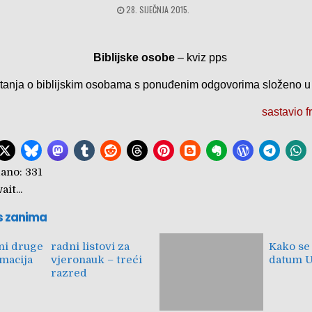
28. SIJEČNJA 2015.
Biblijske osobe
– kviz pps
tanja o biblijskim osobama s ponuđenim odgovorima složeno u
sastavio f
ano:
331
it...
s zanima
dni druge
radni listovi za
Kako se
imacija
vjeronauk – treći
datum U
razred