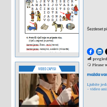
Šezdeset pi
pregled
Please wa
VIDEO ZAPISI
možda va
Ljubite je
– video an