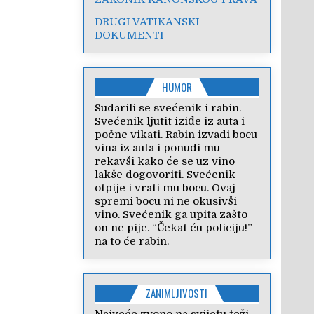
DRUGI VATIKANSKI –
DOKUMENTI
HUMOR
Sudarili se svećenik i rabin.
Svećenik ljutit iziđe iz auta i
počne vikati. Rabin izvadi bocu
vina iz auta i ponudi mu
rekavši kako će se uz vino
lakše dogovoriti. Svećenik
otpije i vrati mu bocu. Ovaj
spremi bocu ni ne okusivši
vino. Svećenik ga upita zašto
on ne pije. “Čekat ću policiju!”
na to će rabin.
ZANIMLJIVOSTI