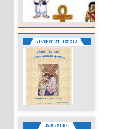
VJEŽBE POGODI TKO SAM
OSMOSMJERKE