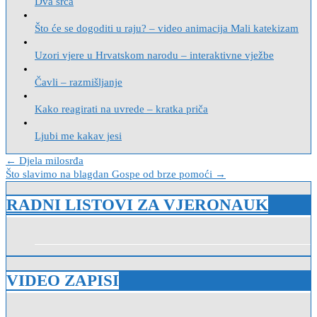
Dva srca
Što će se dogoditi u raju? – video animacija Mali katekizam
Uzori vjere u Hrvatskom narodu – interaktivne vježbe
Čavli – razmišljanje
Kako reagirati na uvrede – kratka priča
Ljubi me kakav jesi
Navigacija
← Djela milosrđa
Što slavimo na blagdan Gospe od brze pomoći →
objava
RADNI LISTOVI ZA VJERONAUK
VIDEO ZAPISI