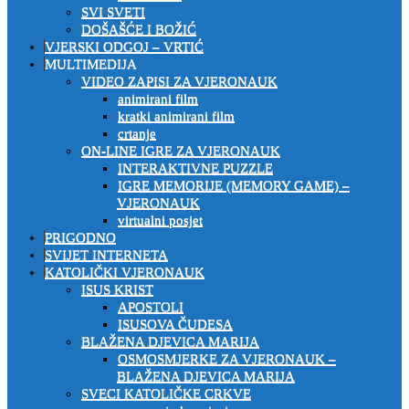
SVI SVETI
DOŠAŠĆE I BOŽIĆ
VJERSKI ODGOJ – VRTIĆ
MULTIMEDIJA
VIDEO ZAPISI ZA VJERONAUK
animirani film
kratki animirani film
crtanje
ON-LINE IGRE ZA VJERONAUK
INTERAKTIVNE PUZZLE
IGRE MEMORIJE (MEMORY GAME) –
VJERONAUK
virtualni posjet
PRIGODNO
SVIJET INTERNETA
KATOLIČKI VJERONAUK
ISUS KRIST
APOSTOLI
ISUSOVA ČUDESA
BLAŽENA DJEVICA MARIJA
OSMOSMJERKE ZA VJERONAUK –
BLAŽENA DJEVICA MARIJA
SVECI KATOLIČKE CRKVE