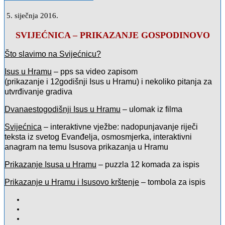
5. siječnja 2016.
SVIJEĆNICA – PRIKAZANJE GOSPODINOVO
Što slavimo na Svijećnicu?
Isus u Hramu
– pps sa video zapisom
(prikazanje i 12godišnji Isus u Hramu) i nekoliko pitanja za
utvrđivanje gradiva
Dvanaestogodišnji Isus u Hramu
– ulomak iz filma
Svijećnica
– interaktivne vježbe: nadopunjavanje riječi
teksta iz svetog Evanđelja, osmosmjerka, interaktivni
anagram na temu Isusova prikazanja u Hramu
Prikazanje Isusa u Hramu
– puzzla 12 komada za ispis
Prikazanje u Hramu i Isusovo krštenje
– tombola za ispis