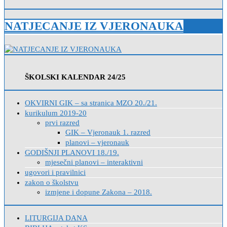
NATJECANJE IZ VJERONAUKA
ŠKOLSKI KALENDAR 24/25
OKVIRNI GIK – sa stranica MZO 20./21.
kurikulum 2019-20
prvi razred
GIK – Vjeronauk 1. razred
planovi – vjeronauk
GODIŠNJI PLANOVI 18./19.
mjesečni planovi – interaktivni
ugovori i pravilnici
zakon o školstvu
izmjene i dopune Zakona – 2018.
LITURGIJA DANA