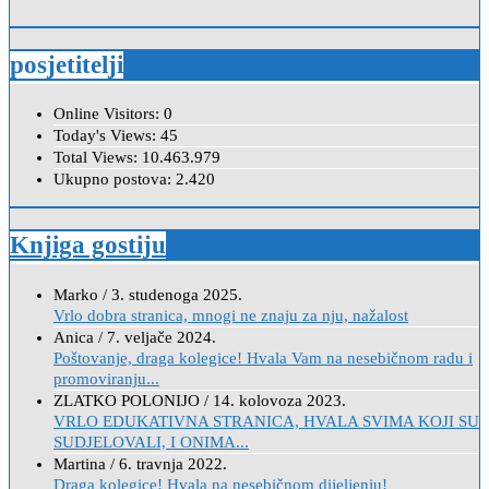
posjetitelji
Online Visitors:
0
Today's Views:
45
Total Views:
10.463.979
Ukupno postova:
2.420
Knjiga gostiju
Marko
/
3. studenoga 2025.
Vrlo dobra stranica, mnogi ne znaju za nju, nažalost
Anica
/
7. veljače 2024.
Poštovanje, draga kolegice! Hvala Vam na nesebičnom radu i
promoviranju...
ZLATKO POLONIJO
/
14. kolovoza 2023.
VRLO EDUKATIVNA STRANICA, HVALA SVIMA KOJI SU
SUDJELOVALI, I ONIMA...
Martina
/
6. travnja 2022.
Draga kolegice! Hvala na nesebičnom dijeljenju!