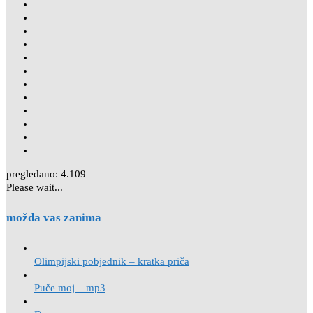
pregledano:
4.109
Please wait...
možda vas zanima
Olimpijski pobjednik – kratka priča
Puče moj – mp3