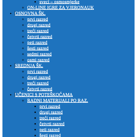
sveci – osmosmjerke
ON-LINE IGRE ZA VJERONAUK
OSNOVNA ŠK.
prvi razred
drugi razred
treći razred
četvrti razred
peti razred
šesti razred
sedmi razred
osmi razred
SREDNJA ŠK.
prvi razred
drugi razred
treći razred
četvrti razred
UČENICI S POTEŠKOĆAMA
RADNI MATERIJALI PO RAZ.
prvi razred
drugi razred
treći razred
četvrti razred
peti razred
šesti razred