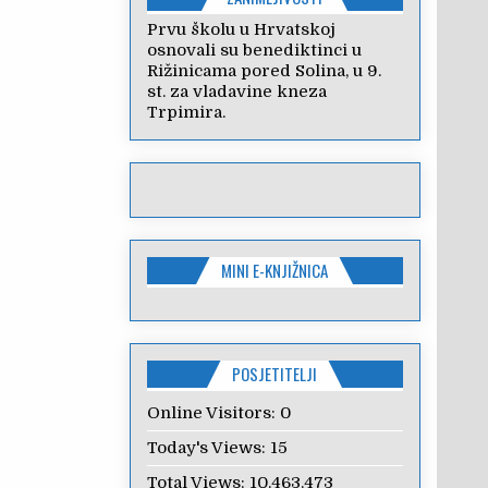
Prvu školu u Hrvatskoj
osnovali su benediktinci u
Rižinicama pored Solina, u 9.
st. za vladavine kneza
Trpimira.
MINI E-KNJIŽNICA
POSJETITELJI
Online Visitors:
0
Today's Views:
15
Total Views:
10.463.473