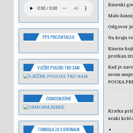
Kineski go
Malo kasnij
Odgovor je
PPS PREZENTACIJE
Na kraju v
Kineza koj
protkan iz
VJEŽBE POGODI TKO SAM
Kad je zav
svom susje
POUKA PRIČE
OSMOSMJERKE
Kratka prič
svaki kršća
TOMBOLA ZA VJERONAUK