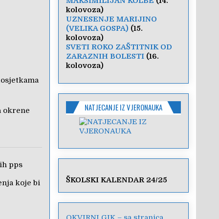
MAKSIMILIJAN KOLBE
(14.
kolovoza)
UZNESENJE MARIJINO
(VELIKA GOSPA)
(15.
kolovoza)
SVETI ROKO ZAŠTITNIK OD
ZARAZNIH BOLESTI
(16.
kolovoza)
dosjetkama
NATJECANJE IZ VJERONAUKA
a okrene
ih pps
ŠKOLSKI KALENDAR 24/25
enja koje bi
OKVIRNI GIK – sa stranica