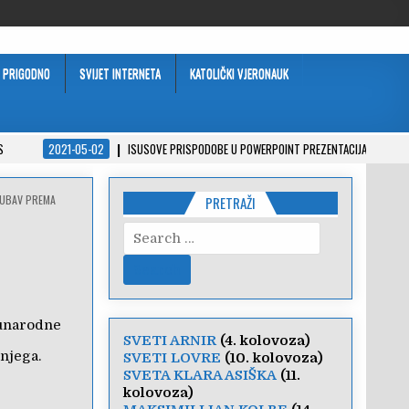
PRIGODNO
SVIJET INTERNETA
KATOLIČKI VJERONAUK
S
2021-05-02
ISUSOVE PRISPODOBE U POWERPOINT PREZENTACIJAMA
JUBAV PREMA
PRETRAŽI
Search
for:
đunarodne
SVETI ARNIR
(4. kolovoza)
njega.
SVETI LOVRE
(10. kolovoza)
SVETA KLARA ASIŠKA
(11.
kolovoza)