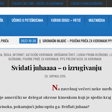
EŽBE
POGODI TKO SAM…-VJEŽBE ZA VJERONAUK
LJUBAV PREMA BLIŽNJEMU
ŠK.
UČENICI S POTEŠKOĆAMA
VJERSKI ODGOJ – VRTIĆ
MULTIMEDIJA
 PRIČA
2022-10-26
SIROMAŠNI MLADIĆ – POUČNA PRIČA ZA VJERONAUK PP
A, ŠKOLA, INTERNET
,
KATOLIČKI VJERONAUK
,
KRŠĆANSKI ŽIVOT
,
LJUBAV PREMA BLIŽNJEMU
,
L
BLIŽNJEMU
,
POUČNE PRIČE ZA VJERONAUK
,
PPS PREZENTACIJE ZA VJERONAUK
Sviđati juhaaaa – o izrugivanju
26. SRPNJA 2015.
N
a završnoj večeri neke me
je američki se delegat okrene kineskom koji je sjedio kraj 
visoka, pokazujući juhu upita ga: Sviđati juhaaa?