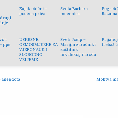
Zujak obični –
Sveta Barbara
Pogreb 
poučna priča
mučenica
Razuma
 drugi
dnje
vo i
USKRSNE
Sveti Josip –
Prijatel
– pps
OSMOSMJERKE ZA
Marijin zaručnik i
trebaš č
VJERONAUK I
zaštitnik
SLOBODNO
hrvatskog naroda
VRIJEME
ija
– anegdota
Molitva m