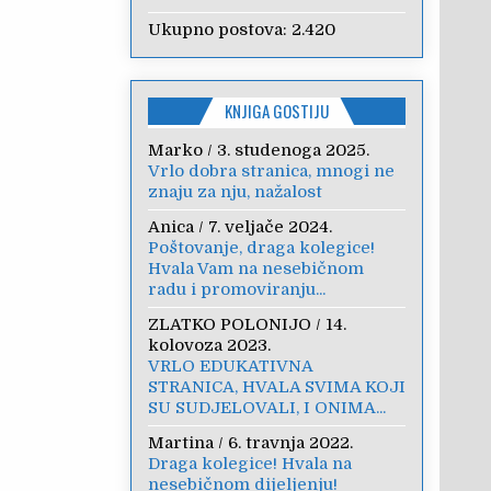
Ukupno postova:
2.420
KNJIGA GOSTIJU
Marko
/
3. studenoga 2025.
Vrlo dobra stranica, mnogi ne
znaju za nju, nažalost
Anica
/
7. veljače 2024.
Poštovanje, draga kolegice!
Hvala Vam na nesebičnom
radu i promoviranju...
ZLATKO POLONIJO
/
14.
kolovoza 2023.
VRLO EDUKATIVNA
STRANICA, HVALA SVIMA KOJI
SU SUDJELOVALI, I ONIMA...
Martina
/
6. travnja 2022.
Draga kolegice! Hvala na
nesebičnom dijeljenju!