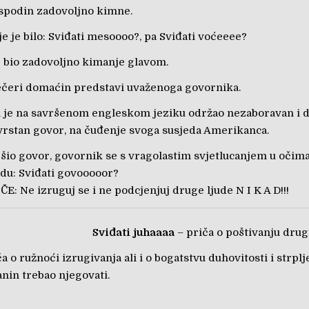
spodin zadovoljno kimne.
e je bilo: Sviđati mesoooo?, pa Sviđati voćeeee?
 bio zadovoljno kimanje glavom.
ečeri domaćin predstavi uvaženoga govornika.
i je na savršenom engleskom jeziku održao nezaboravan i 
vrstan govor, na čuđenje svoga susjeda Amerikanca.
ršio govor, govornik se s vragolastim svjetlucanjem u očim
du: Sviđati govooooor?
: Ne izruguj se i ne podcjenjuj druge ljude N I K A D!!!
Sviđati juhaaaa
– priča o poštivanju drug
a o ružnoći izrugivanja ali i o bogatstvu duhovitosti i strplj
nin trebao njegovati.