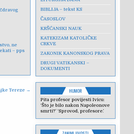
BIBLIJA – tekst KS
Zdravog
ČASOSLOV
KRŠĆANSKI NAUK
KATEKIZAM KATOLIČKE
CRKVE
jstvo, ne
ekati – pps
ZAKONIK KANONSKOG PRAVA
DRUGI VATIKANSKI –
DOKUMENTI
ajke Tereze →
HUMOR
Pita profesor povijesti Ivicu:
‘Što je bilo nakon Napoleonove
smrti?’ ‘Sprovod, profesore.’
ZANIMLJIVOSTI