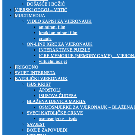
DOŠAŠĆE I BOŽIĆ
VJERSKI ODGOJ – VRTIĆ
MULTIMEDIJA
VIDEO ZAPISI ZA VJERONAUK
animirani film
kratki animirani film
crtanje
ON-LINE IGRE ZA VJERONAUK
INTERAKTIVNE PUZZLE
IGRE MEMORIJE (MEMORY GAME) – VJERO
virtualni posjet
PRIGODNO
SVIJET INTERNETA
KATOLIČKI VJERONAUK
ISUS KRIST
APOSTOLI
ISUSOVA ČUDESA
BLAŽENA DJEVICA MARIJA
OSMOSMJERKE ZA VJERONAUK – BLAŽENA 
SVECI KATOLIČKE CRKVE
osmosmjerke – ispis
SAVJEST
BOŽJE ZAPOVIJEDI