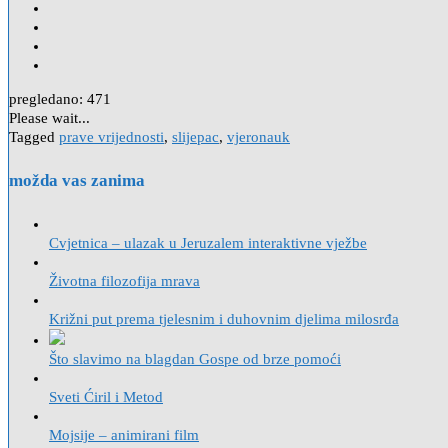
pregledano:
471
Please wait...
Tagged
prave vrijednosti
,
slijepac
,
vjeronauk
možda vas zanima
Cvjetnica – ulazak u Jeruzalem interaktivne vježbe
Životna filozofija mrava
Križni put prema tjelesnim i duhovnim djelima milosrđa
Što slavimo na blagdan Gospe od brze pomoći
Sveti Ćiril i Metod
Mojsije – animirani film