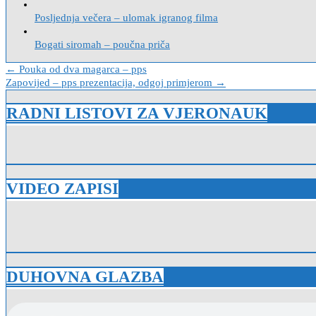
Posljednja večera – ulomak igranog filma
Bogati siromah – poučna priča
Navigacija
← Pouka od dva magarca – pps
Zapovijed – pps prezentacija, odgoj primjerom →
objava
RADNI LISTOVI ZA VJERONAUK
VIDEO ZAPISI
DUHOVNA GLAZBA