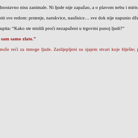
ednostavno nisu zanimale. Ni ljude nije zapažao, a o plavom nebu i miri
abiti sve redom: prstenje, narukvice, naušnice… sve dok nije napunio dž
upita: “Kako ste mislili proći nezapaženi u trgovini punoj ljudi?”
o sam samo zlato.”
 može reći za mnoge ljude. Zaslijepljeni su sjajem stvari koje blješ