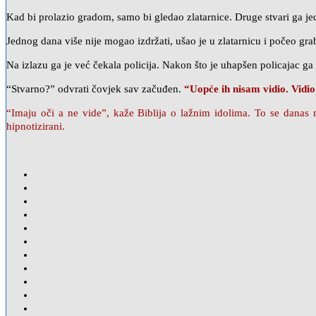
Kad bi prolazio gradom, samo bi gledao zlatarnice. Druge stvari ga j
Jednog dana više nije mogao izdržati, ušao je u zlatarnicu i počeo gr
Na izlazu ga je već čekala policija. Nakon što je uhapšen policajac ga 
“Stvarno?” odvrati čovjek sav začuđen.
“Uopće ih nisam vidio. Vidi
“Imaju oči a ne vide”, kaže Biblija o lažnim idolima. To se danas
hipnotizirani.