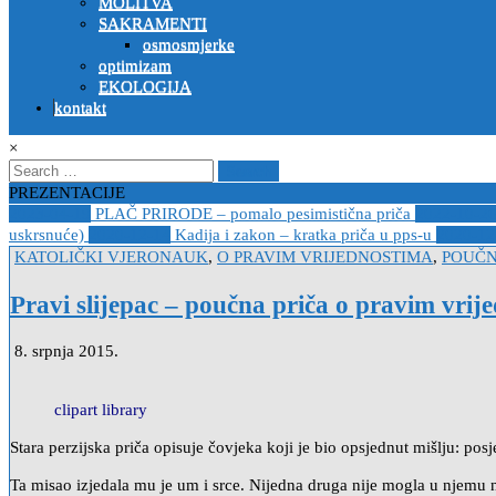
MOLITVA
SAKRAMENTI
osmosmjerke
optimizam
EKOLOGIJA
kontakt
×
Search
for:
PREZENTACIJE
2023-04-19
PLAČ PRIRODE – pomalo pesimistična priča
2022-10-2
uskrsnuće)
2020-12-14
Kadija i zakon – kratka priča u pps-u
2020-12
Posted
KATOLIČKI VJERONAUK
,
O PRAVIM VRIJEDNOSTIMA
,
POUČN
in
Pravi slijepac – poučna priča o pravim vrij
8. srpnja 2015.
clipart library
Stara perzijska priča opisuje čovjeka koji je bio opsjednut mišlju: posj
Ta misao izjedala mu je um i srce. Nijedna druga nije mogla u njemu na