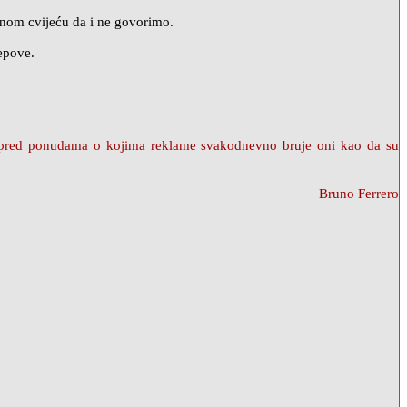
snom cvijeću da i ne govorimo.
epove.
te; pred ponudama o kojima reklame svakodnevno bruje oni kao da su
Bruno Ferrero