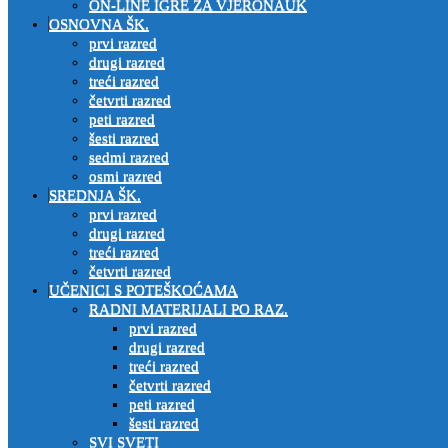
ON-LINE IGRE ZA VJERONAUK
OSNOVNA ŠK.
prvi razred
drugi razred
treći razred
četvrti razred
peti razred
šesti razred
sedmi razred
osmi razred
SREDNJA ŠK.
prvi razred
drugi razred
treći razred
četvrti razred
UČENICI S POTEŠKOĆAMA
RADNI MATERIJALI PO RAZ.
prvi razred
drugi razred
treći razred
četvrti razred
peti razred
šesti razred
SVI SVETI