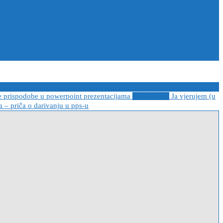
e prispodobe u powerpoint prezentacijama
2021-04-08
Ja vjerujem (u
 – priča o darivanju u pps-u