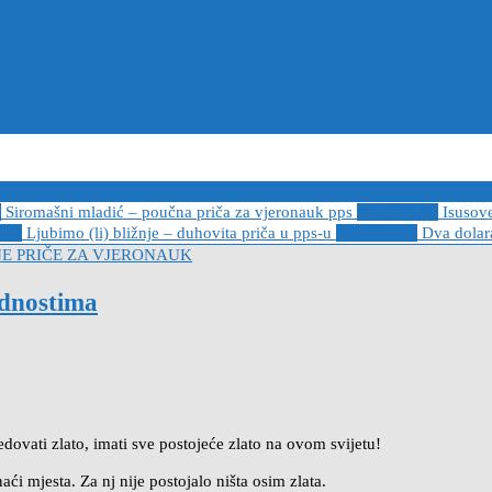
6
Siromašni mladić – poučna priča za vjeronauk pps
2021-05-02
Isusov
-14
Ljubimo (li) bližnje – duhovita priča u pps-u
2020-12-13
Dva dolara
E PRIČE ZA VJERONAUK
ednostima
edovati zlato, imati sve postojeće zlato na ovom svijetu!
ći mjesta. Za nj nije postojalo ništa osim zlata.