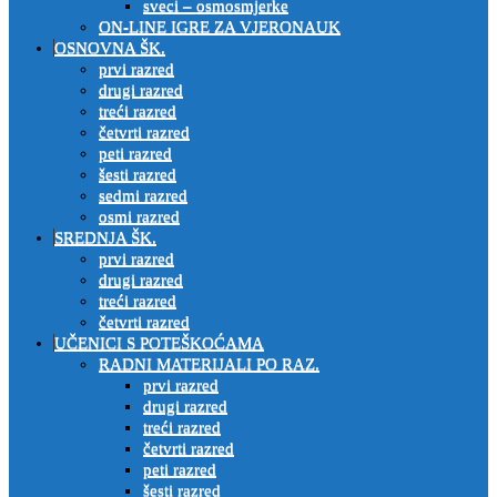
sveci – osmosmjerke
ON-LINE IGRE ZA VJERONAUK
OSNOVNA ŠK.
prvi razred
drugi razred
treći razred
četvrti razred
peti razred
šesti razred
sedmi razred
osmi razred
SREDNJA ŠK.
prvi razred
drugi razred
treći razred
četvrti razred
UČENICI S POTEŠKOĆAMA
RADNI MATERIJALI PO RAZ.
prvi razred
drugi razred
treći razred
četvrti razred
peti razred
šesti razred