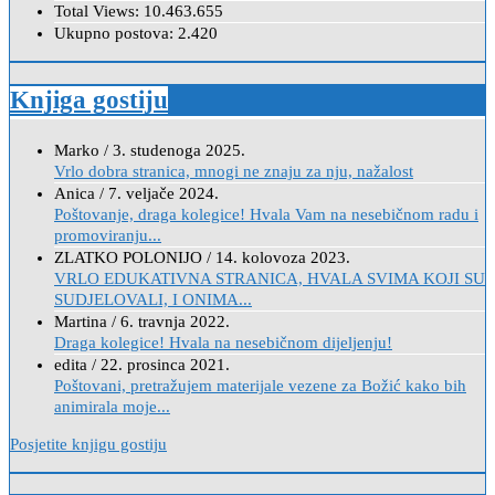
Total Views:
10.463.655
Ukupno postova:
2.420
Knjiga gostiju
Marko
/
3. studenoga 2025.
Vrlo dobra stranica, mnogi ne znaju za nju, nažalost
Anica
/
7. veljače 2024.
Poštovanje, draga kolegice! Hvala Vam na nesebičnom radu i
promoviranju...
ZLATKO POLONIJO
/
14. kolovoza 2023.
VRLO EDUKATIVNA STRANICA, HVALA SVIMA KOJI SU
SUDJELOVALI, I ONIMA...
Martina
/
6. travnja 2022.
Draga kolegice! Hvala na nesebičnom dijeljenju!
edita
/
22. prosinca 2021.
Poštovani, pretražujem materijale vezene za Božić kako bih
animirala moje...
Posjetite knjigu gostiju