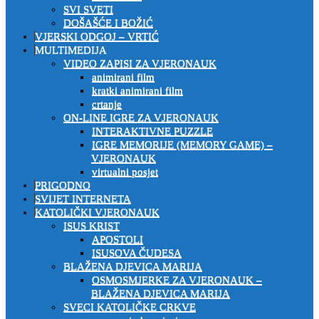
SVI SVETI
DOŠAŠĆE I BOŽIĆ
VJERSKI ODGOJ – VRTIĆ
MULTIMEDIJA
VIDEO ZAPISI ZA VJERONAUK
animirani film
kratki animirani film
crtanje
ON-LINE IGRE ZA VJERONAUK
INTERAKTIVNE PUZZLE
IGRE MEMORIJE (MEMORY GAME) –
VJERONAUK
virtualni posjet
PRIGODNO
SVIJET INTERNETA
KATOLIČKI VJERONAUK
ISUS KRIST
APOSTOLI
ISUSOVA ČUDESA
BLAŽENA DJEVICA MARIJA
OSMOSMJERKE ZA VJERONAUK –
BLAŽENA DJEVICA MARIJA
SVECI KATOLIČKE CRKVE