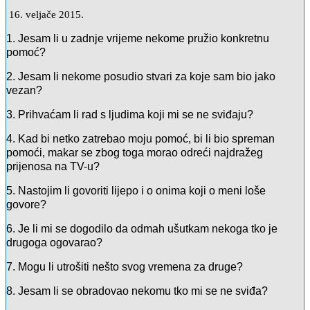
16. veljače 2015.
1. Jesam li u zadnje vrijeme nekome pružio konkretnu
pomoć?
2. Jesam li nekome posudio stvari za koje sam bio jako
vezan?
3. Prihvaćam li rad s ljudima koji mi se ne sviđaju?
4. Kad bi netko zatrebao moju pomoć, bi li bio spreman
pomoći, makar se zbog toga morao odreći najdražeg
prijenosa na TV-u?
5. Nastojim li govoriti lijepo i o onima koji o meni loše
govore?
6. Je li mi se dogodilo da odmah ušutkam nekoga tko je
drugoga ogovarao?
7. Mogu li utrošiti nešto svog vremena za druge?
8. Jesam li se obradovao nekomu tko mi se ne sviđa?