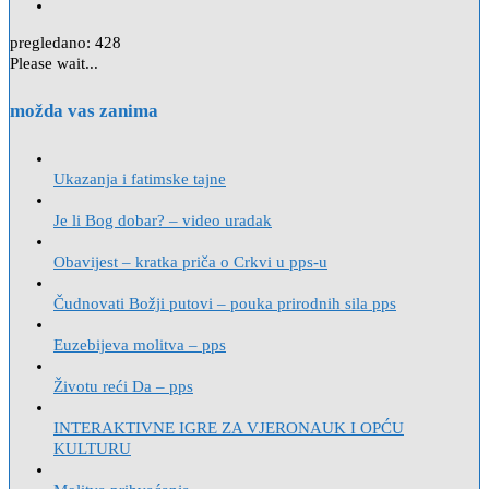
pregledano:
428
Please wait...
možda vas zanima
Ukazanja i fatimske tajne
Je li Bog dobar? – video uradak
Obavijest – kratka priča o Crkvi u pps-u
Čudnovati Božji putovi – pouka prirodnih sila pps
Euzebijeva molitva – pps
Životu reći Da – pps
INTERAKTIVNE IGRE ZA VJERONAUK I OPĆU
KULTURU