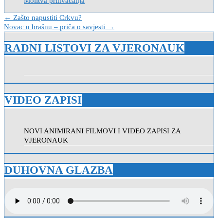
Molitva prihvaćanja
Navigacija
← Zašto napustiti Crkvu?
Novac u brašnu – priča o savjesti →
objava
RADNI LISTOVI ZA VJERONAUK
VIDEO ZAPISI
NOVI ANIMIRANI FILMOVI I VIDEO ZAPISI ZA
VJERONAUK
DUHOVNA GLAZBA