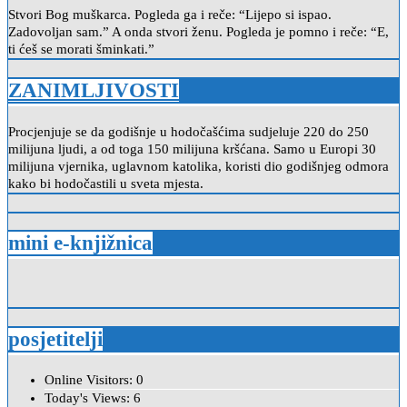
Stvori Bog muškarca. Pogleda ga i reče: “Lijepo si ispao.
Zadovoljan sam.” A onda stvori ženu. Pogleda je pomno i reče: “E,
ti ćeš se morati šminkati.”
ZANIMLJIVOSTI
Procjenjuje se da godišnje u hodočašćima sudjeluje 220 do 250
milijuna ljudi, a od toga 150 milijuna kršćana. Samo u Europi 30
milijuna vjernika, uglavnom katolika, koristi dio godišnjeg odmora
kako bi hodočastili u sveta mjesta.
mini e-knjižnica
posjetitelji
Online Visitors:
0
Today's Views:
6