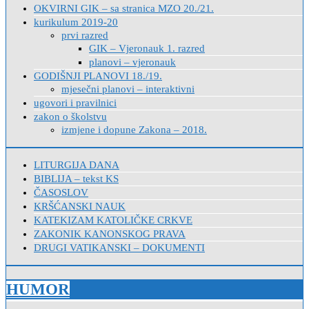
OKVIRNI GIK – sa stranica MZO 20./21.
kurikulum 2019-20
prvi razred
GIK – Vjeronauk 1. razred
planovi – vjeronauk
GODIŠNJI PLANOVI 18./19.
mjesečni planovi – interaktivni
ugovori i pravilnici
zakon o školstvu
izmjene i dopune Zakona – 2018.
LITURGIJA DANA
BIBLIJA – tekst KS
ČASOSLOV
KRŠĆANSKI NAUK
KATEKIZAM KATOLIČKE CRKVE
ZAKONIK KANONSKOG PRAVA
DRUGI VATIKANSKI – DOKUMENTI
HUMOR