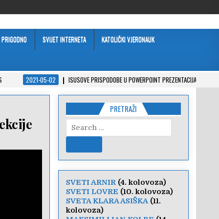
PRIGODNO
SVIJET INTERNETA
KATOLIČKI VJERONAUK
S
2021-05-02
ISUSOVE PRISPODOBE U POWERPOINT PREZENTACIJAMA
PRETRAŽI
ekcije
Search
for:
SVETI ARNIR
(4. kolovoza)
SVETI LOVRE
(10. kolovoza)
SVETA KLARA ASIŠKA
(11.
kolovoza)