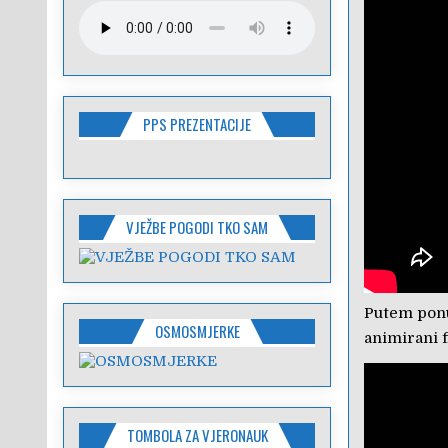
PPS PREZENTACIJE
VJEŽBE POGODI TKO SAM
Putem ponu
OSMOSMJERKE
animirani f
TOMBOLA ZA VJERONAUK