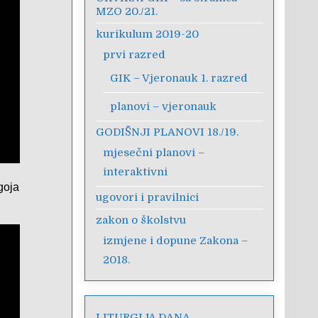
MZO 20./21.
kurikulum 2019-20
prvi razred
GIK – Vjeronauk 1. razred
planovi – vjeronauk
GODIŠNJI PLANOVI 18./19.
mjesečni planovi –
interaktivni
goja
ugovori i pravilnici
zakon o školstvu
izmjene i dopune Zakona –
2018.
LITURGIJA DANA