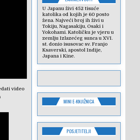
U Japanu živi 452 tisuće
katolika od kojih je 60 posto
žena. Najveći broj ih živi u
Tokiju, Nagasakiju, Osaki i
Yokohami. Katoličku je vjeru u
zemlju Izlazećeg sunca u XVI.
st. donio isusovac sv. Franjo
Ksaverski, apostol Indije,
Japana i Kine.
dati video
a
MINI E-KNJIŽNICA
POSJETITELJI