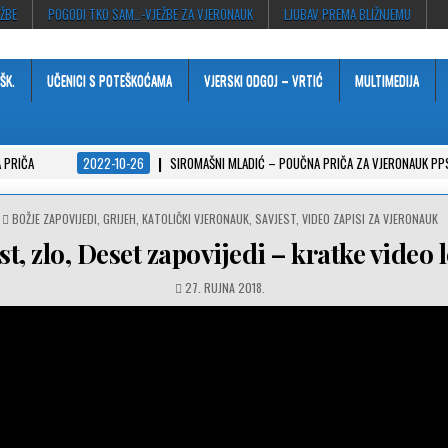
EŽBE
POGODI TKO SAM…-VJEŽBE ZA VJERONAUK
LJUBAV PREMA BLIŽNJEMU
ŠK.
UČENICI S POTEŠKOĆAMA
VJERSKI ODGOJ – VRTIĆ
MULTIMEDIJA
 PRIČA
2022-10-26
SIROMAŠNI MLADIĆ – POUČNA PRIČA ZA VJERONAUK PP
POSTED
BOŽJE ZAPOVIJEDI
,
GRIJEH
,
KATOLIČKI VJERONAUK
,
SAVJEST
,
VIDEO ZAPISI ZA VJERONAUK
IN
st, zlo, Deset zapovijedi – kratke video l
27. RUJNA 2018.