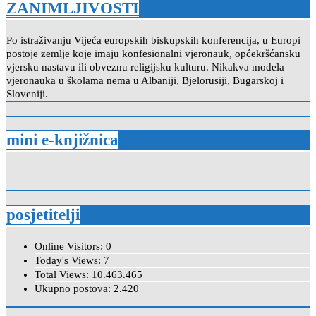
ZANIMLJIVOSTI
Po istraživanju Vijeća europskih biskupskih konferencija, u Europi
postoje zemlje koje imaju konfesionalni vjeronauk, općekršćansku
vjersku nastavu ili obveznu religijsku kulturu. Nikakva modela
vjeronauka u školama nema u Albaniji, Bjelorusiji, Bugarskoj i
Sloveniji.
mini e-knjižnica
posjetitelji
Online Visitors:
0
Today's Views:
7
Total Views:
10.463.465
Ukupno postova:
2.420