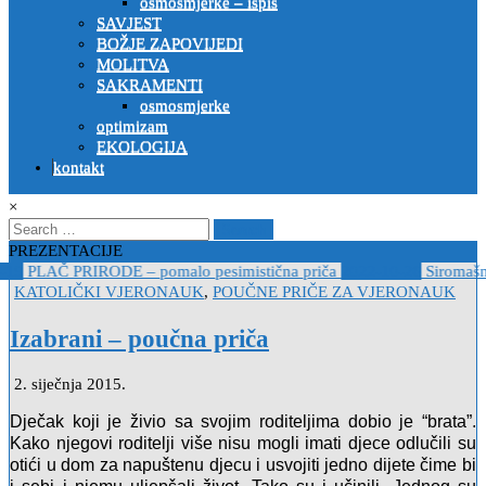
osmosmjerke – ispis
SAVJEST
BOŽJE ZAPOVIJEDI
MOLITVA
SAKRAMENTI
osmosmjerke
optimizam
EKOLOGIJA
kontakt
×
Search
for:
PREZENTACIJE
19
PLAČ PRIRODE – pomalo pesimistična priča
2022-10-26
Siromašni 
Posted
KATOLIČKI VJERONAUK
,
POUČNE PRIČE ZA VJERONAUK
in
Izabrani – poučna priča
2. siječnja 2015.
Dječak koji je živio sa svojim roditeljima dobio je “brata”.
Kako njegovi roditelji više nisu mogli imati djece odlučili su
otići u dom za napuštenu djecu i usvojiti jedno dijete čime bi