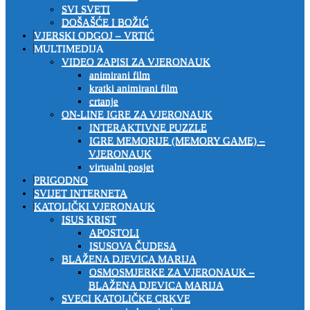
SVI SVETI
DOŠAŠĆE I BOŽIĆ
VJERSKI ODGOJ – VRTIĆ
MULTIMEDIJA
VIDEO ZAPISI ZA VJERONAUK
animirani film
kratki animirani film
crtanje
ON-LINE IGRE ZA VJERONAUK
INTERAKTIVNE PUZZLE
IGRE MEMORIJE (MEMORY GAME) –
VJERONAUK
virtualni posjet
PRIGODNO
SVIJET INTERNETA
KATOLIČKI VJERONAUK
ISUS KRIST
APOSTOLI
ISUSOVA ČUDESA
BLAŽENA DJEVICA MARIJA
OSMOSMJERKE ZA VJERONAUK –
BLAŽENA DJEVICA MARIJA
SVECI KATOLIČKE CRKVE