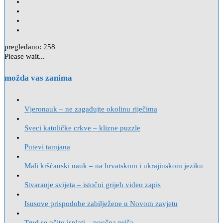
pregledano:
258
Please wait...
možda vas zanima
Vjeronauk – ne zagađujte okolinu riječima
Sveci katoličke crkve – klizne puzzle
Putevi tamjana
Mali kršćanski nauk – na hrvatskom i ukrajinskom jeziku
Stvaranje svijeta – istočni grijeh video zapis
Isusove prispodobe zabilježene u Novom zavjetu
Trud se očito isplati – poučna priča