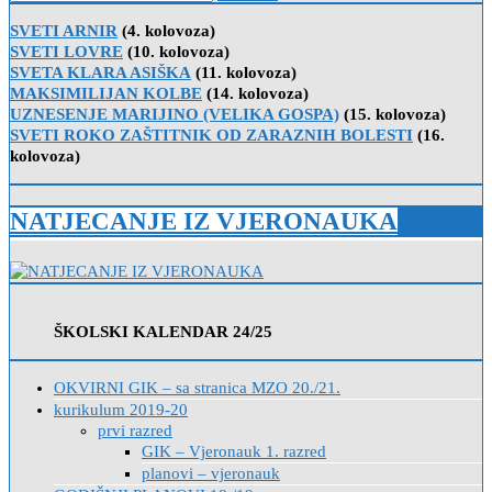
for:
SVETI ARNIR
(4. kolovoza)
SVETI LOVRE
(10. kolovoza)
SVETA KLARA ASIŠKA
(11. kolovoza)
MAKSIMILIJAN KOLBE
(14. kolovoza)
UZNESENJE MARIJINO (VELIKA GOSPA)
(15. kolovoza)
SVETI ROKO ZAŠTITNIK OD ZARAZNIH BOLESTI
(16.
kolovoza)
NATJECANJE IZ VJERONAUKA
ŠKOLSKI KALENDAR 24/25
OKVIRNI GIK – sa stranica MZO 20./21.
kurikulum 2019-20
prvi razred
GIK – Vjeronauk 1. razred
planovi – vjeronauk