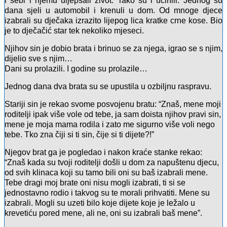
i sebi i njemu uljepšali život. Tako su i učinili. Jednog su
dana sjeli u automobil i krenuli u dom. Od mnoge djece
izabrali su dječaka izrazito lijepog lica kratke crne kose. Bio
je to dječačić star tek nekoliko mjeseci.
Njihov sin je dobio brata i brinuo se za njega, igrao se s njim,
dijelio sve s njim…
Dani su prolazili. I godine su prolazile…
Jednog dana dva brata su se upustila u ozbiljnu raspravu.
Stariji sin je rekao svome posvojenu bratu: “Znaš, mene moji
roditelji ipak više vole od tebe, ja sam doista njihov pravi sin,
mene je moja mama rodila i zato me sigurno više voli nego
tebe. Tko zna čiji si ti sin, čije si ti dijete?!”
Njegov brat ga je pogledao i nakon kraće stanke rekao:
“Znaš kada su tvoji roditelji došli u dom za napuštenu djecu,
od svih klinaca koji su tamo bili oni su baš izabrali mene.
Tebe dragi moj brate oni nisu mogli izabrati, ti si se
jednostavno rodio i takvog su te morali prihvatiti. Mene su
izabrali. Mogli su uzeti bilo koje dijete koje je ležalo u
krevetiću pored mene, ali ne, oni su izabrali baš mene”.