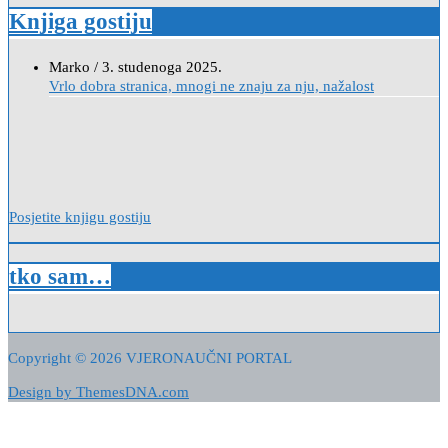
Knjiga gostiju
Anica
/
7. veljače 2024.
Poštovanje, draga kolegice! Hvala Vam na nesebičnom radu i
promoviranju...
Posjetite knjigu gostiju
tko sam…
Copyright © 2026 VJERONAUČNI PORTAL
Design by ThemesDNA.com