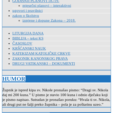
GODIŠNJI PLANOVI 18./19.
mjesečni planovi – interaktivni
ugovori i pravilnici
zakon o školstvu
izmjene i dopune Zakona – 2018.
LITURGIJA DANA
BIBLIJA – tekst KS
ČASOSLOV
KRŠĆANSKI NAUK
KATEKIZAM KATOLIČKE CRKVE
ZAKONIK KANONSKOG PRAVA
DRUGI VATIKANSKI – DOKUMENTI
HUMOR
Župnik je ispred kipa sv. Nikole pronašao pismo: “Dragi sv. Nikola
daj mi 200 kuna.” U pismo je stavio 100 kuna i odnio dječaku koji
je pismo napisao. Sutradan je pronašao poruku: “Hvala ti sv. Nikola,
ali drugi put ne šalji preko župnika – pola je za poštarinu uzeo.”