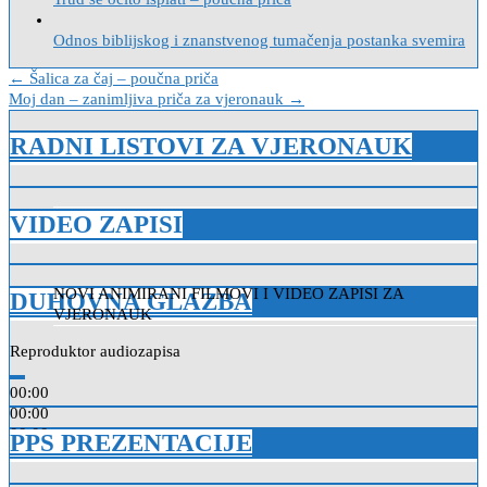
Odnos biblijskog i znanstvenog tumačenja postanka svemira
Navigacija
← Šalica za čaj – poučna priča
Moj dan – zanimljiva priča za vjeronauk →
objava
RADNI LISTOVI ZA VJERONAUK
VIDEO ZAPISI
NOVI ANIMIRANI FILMOVI I VIDEO ZAPISI ZA
DUHOVNA GLAZBA
VJERONAUK
Reproduktor audiozapisa
00:00
00:00
00:00
PPS PREZENTACIJE