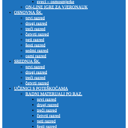
sveci – osmosmjerke
ON-LINE IGRE ZA VJERONAUK
OSNOVNA ŠK.
prvi razred
drugi razred
treći razred
četvrti razred
peti razred
šesti razred
sedmi razred
osmi razred
SREDNJA ŠK.
prvi razred
drugi razred
treći razred
četvrti razred
UČENICI S POTEŠKOĆAMA
RADNI MATERIJALI PO RAZ.
prvi razred
drugi razred
treći razred
četvrti razred
peti razred
šesti razred