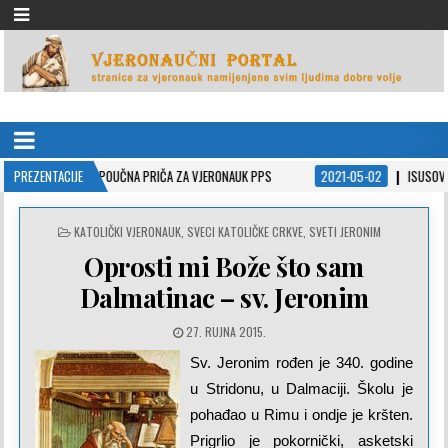
VJERONAUČNI PORTAL
stranice za vjeronauk namjenjene svim ljudima dobre volje
– POUČNA PRIČA ZA VJERONAUK PPS
PREZENTACIJE
2021-05-02
ISUSOVE PRISPODOBE U P
POSTED
KATOLIČKI VJERONAUK
,
SVECI KATOLIČKE CRKVE
,
SVETI JERONIM
IN
Oprosti mi Bože što sam
Dalmatinac – sv. Jeronim
27. RUJNA 2015.
Sv. Jeronim rođen je 340. godine
u Stridonu, u Dalmaciji. Školu je
pohađao u Rimu i ondje je kršten.
Prigrlio je pokornički, asketski