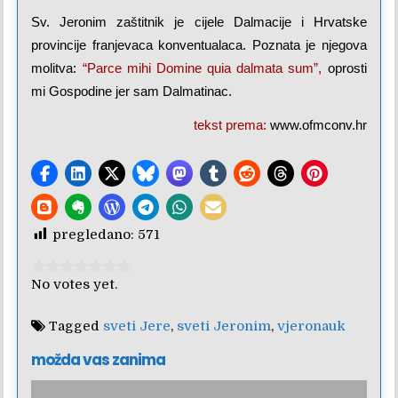
Sv. Jeronim zaštitnik je cijele Dalmacije i Hrvatske
provincije franjevaca konventualaca. Poznata je njegova
molitva:
“Parce mihi Domine quia dalmata sum”,
oprosti
mi Gospodine jer sam Dalmatinac.
tekst prema:
www.ofmconv.hr
pregledano:
571
Rate this item:
Submit Rating
No votes yet.
Tagged
sveti Jere
,
sveti Jeronim
,
vjeronauk
možda vas zanima