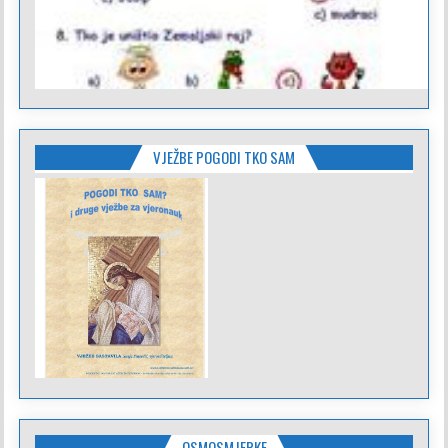
VJEŽBE POGODI TKO SAM
OSMOSMJERKE