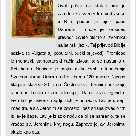
život, pošao na Istok i tamo je
zaređen za svećenika. Vrativši se
u Rim, postao je tajnik pape
Damaza i ondje je započeo
prevoditi Sveto pismo s izvornika
na latinski jezik. Taj prijevod Biblije
naziva se Vulgata (tj. popularni, pučki prijevod). Promicao
je monaški, samostanski način života, te se nastanio u
Betlehemu. Napisao je brojna djela, osobito tumačenja
Svetoga pisma. Umro je u Betlehemu 420. godine. Njegov
blagdan slavi se 30. rujna. Često se sv. Jeronim prikazuje
s perom i knjigom kako radi u spilji. Danas živi u legendi o
lavu koji je ušetao u spilju dok je on radio. Lav je u šapi
imao trn, a sv. Jeronim se odvažio i bez straha izvadio trn
iz lavlje šape. Lav je izlazio noću da bi se nahranio, te se
vraćao sv. Jeronimu kraj nogu. Zapravo je lav Jeronimu
služio kao pas.