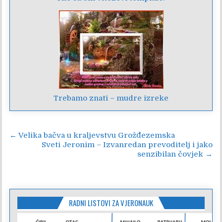
Trebamo znati – mudre izreke
Navigacija
← Velika bačva u kraljevstvu Grožđezemska
Sveti Jeronim – Izvanredan prevoditelj i jako
objava
senzibilan čovjek →
RADNI LISTOVI ZA VJERONAUK