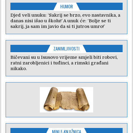
HUMOR
Djed veli unuku: ‘Sakrij se brzo, evo nastavnika, a
danas nisi išao u školu!’ A unuk će: ‘Bolje se ti
sakrij, ja sam im javio da si ti jutros umro!’
ZANIMLJIVOSTI
Bičevani su u Isusovo vrijeme smjeli biti robovi,
ratni zarobljenici i tuđinci, a rimski građani
nikako.
MINI E-KNJIŽNICA