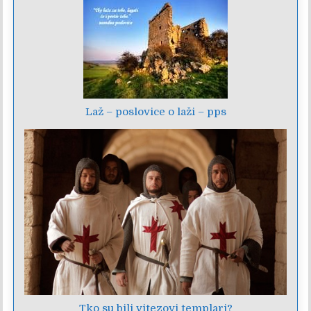
Laž – poslovice o laži – pps
Tko su bili vitezovi templari?