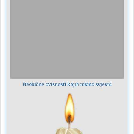
Neobične ovisnosti kojih nismo svjesni