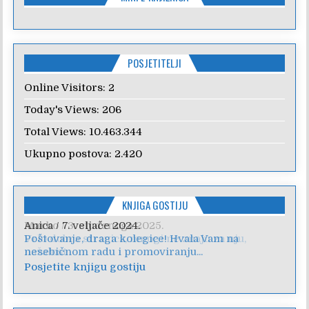
POSJETITELJI
Online Visitors:
2
Today's Views:
206
Total Views:
10.463.344
Ukupno postova:
2.420
KNJIGA GOSTIJU
Anica
/
7. veljače 2024.
Poštovanje, draga kolegice! Hvala Vam na
nesebičnom radu i promoviranju...
Posjetite knjigu gostiju