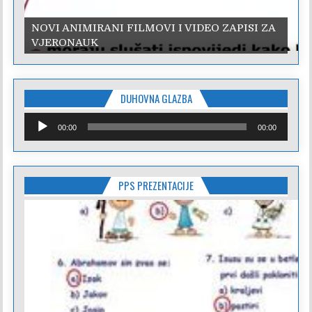
NOVI ANIMIRANI FILMOVI I VIDEO ZAPISI ZA
VJERONAUK
DUHOVNA GLAZBA
Reproduktor
00:00
00:00
audiozapisa
PPS PREZENTACIJE