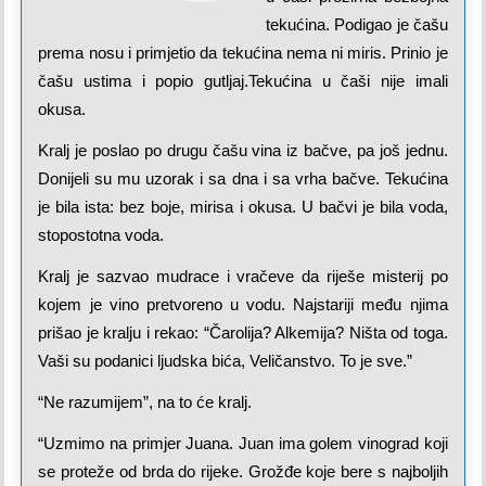
tekućina. Podigao je čašu
prema nosu i primjetio da tekućina nema ni miris. Prinio je
čašu ustima i popio gutljaj.Tekućina u čaši nije imali
okusa.
Kralj je poslao po drugu čašu vina iz bačve, pa još jednu.
Donijeli su mu uzorak i sa dna i sa vrha bačve. Tekućina
je bila ista: bez boje, mirisa i okusa. U bačvi je bila voda,
stopostotna voda.
Kralj je sazvao mudrace i vračeve da riješe misterij po
kojem je vino pretvoreno u vodu. Najstariji među njima
prišao je kralju i rekao: “Čarolija? Alkemija? Ništa od toga.
Vaši su podanici ljudska bića, Veličanstvo. To je sve.”
“Ne razumijem”, na to će kralj.
“Uzmimo na primjer Juana. Juan ima golem vinograd koji
se proteže od brda do rijeke. Grožđe koje bere s najboljih