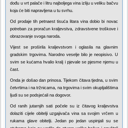
dođu u vrt palače i litru najboljega vina izliju u veliku bačvu
koja će biti napravljena u tu svrhu.
Od prodaje tih petnaest tisuća litara vina dobio bi novac
potreban za proračun kraljevstva, zdravstvene troškove i
obrazovanje svoga naroda.
Vijest se proširila kraljevstvom i oglasila na glavnim
gradskim trgovima. Narodno veselje bilo je neopisivo. U
svim se kućama hvalio kralj i pjevale se pjesme njemu u
čast.
Onda je došao dan prinosa. Tijekom čitava tjedna, u svim
četvrtima i na tržnicama, na trgovima i svim okupljalištima
ljudi su se podsjećali na dogovor.
Od ranih jutarnjih sati počele su iz čitavog kraljevstva
dolaziti cijele obitelji uzgajivača vina sa svojim vrčem u
rukama glave obitelji. Jedan po jedan uspinjali su se