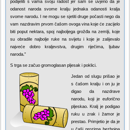
podijeliti s vama svoju radost jer sam se uvjerio da je
odanost naroda svome kralju jednaka odanosti kralja
svome narodu. I ne mogu se sjetiti druge počasti nego da
vam nazdravim prvom čašom ovoga vina koje će zacijelo
biti poput nektara, spoj najboljega grožđa na zemlji, koje
su obradile najbolje ruke na svijetu i koje je zalijevalo
najveće dobro kraljevstva, drugim riječima, ljubav
naroda.”
S trga se začuo gromoglasan pljesak i poklici.
Jedan od slugu prišao je
s čašom kralju i on ju je
digao da nazdrave
narodu, koji je euforično
pljeskao. Kralj je podigao
ruku u zrak i žamor je
prestao. Primjetio je da je
u čaši prozirna bezbojna