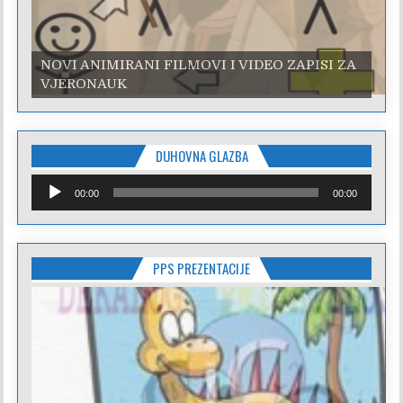
NOVI ANIMIRANI FILMOVI I VIDEO ZAPISI ZA
VJERONAUK
DUHOVNA GLAZBA
Reproduktor
00:00
00:00
audiozapisa
PPS PREZENTACIJE