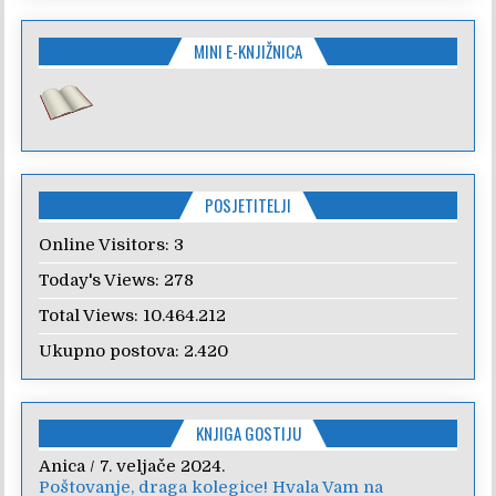
MINI E-KNJIŽNICA
POSJETITELJI
Online Visitors:
3
Today's Views:
278
Total Views:
10.464.212
Ukupno postova:
2.420
KNJIGA GOSTIJU
Anica
/
7. veljače 2024.
Poštovanje, draga kolegice! Hvala Vam na