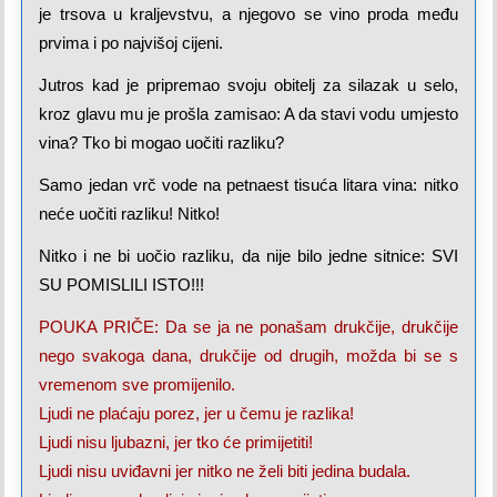
je trsova u kraljevstvu, a njegovo se vino proda među
prvima i po najvišoj cijeni.
Jutros kad je pripremao svoju obitelj za silazak u selo,
kroz glavu mu je prošla zamisao: A da stavi vodu umjesto
vina? Tko bi mogao uočiti razliku?
Samo jedan vrč vode na petnaest tisuća litara vina: nitko
neće uočiti razliku! Nitko!
Nitko i ne bi uočio razliku, da nije bilo jedne sitnice: SVI
SU POMISLILI ISTO!!!
POUKA PRIČE: Da se ja ne ponašam drukčije, drukčije
nego svakoga dana, drukčije od drugih, možda bi se s
vremenom sve promijenilo.
Ljudi ne plaćaju porez, jer u čemu je razlika!
Ljudi nisu ljubazni, jer tko će primijetiti!
Ljudi nisu uviđavni jer nitko ne želi biti jedina budala.