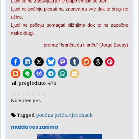
Ljudi se ne zabavljaju jer je glupo smijati se sam.
Ljudi ne počinju plesati na zabavama sve dok to drugi ne
učine.
Ljudi ne počinju pomagati bližnjima dok to ne započne
netko drugi.
prema: “Ispričat ću ti priču” (Jorge Bucay)
pregledano:
473
Rate this item:
Submit Rating
No votes yet.
Tagged
poučna priča
,
vjeronauk
možda vas zanima