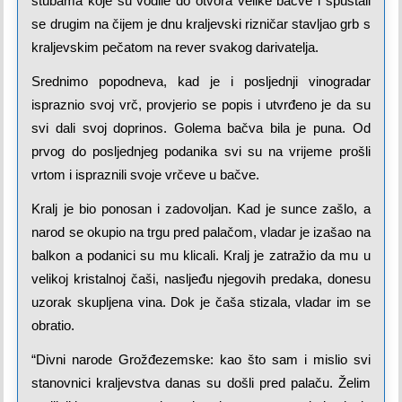
stubama koje su vodile do otvora velike bačve i spuštali
se drugim na čijem je dnu kraljevski rizničar stavljao grb s
kraljevskim pečatom na rever svakog darivatelja.
Srednimo popodneva, kad je i posljednji vinogradar
ispraznio svoj vrč, provjerio se popis i utvrđeno je da su
svi dali svoj doprinos. Golema bačva bila je puna. Od
prvog do posljednjeg podanika svi su na vrijeme prošli
vrtom i ispraznili svoje vrčeve u bačve.
Kralj je bio ponosan i zadovoljan. Kad je sunce zašlo, a
narod se okupio na trgu pred palačom, vladar je izašao na
balkon a podanici su mu klicali. Kralj je zatražio da mu u
velikoj kristalnoj čaši, nasljeđu njegovih predaka, donesu
uzorak skupljena vina. Dok je čaša stizala, vladar im se
obratio.
“Divni narode Grožđezemske: kao što sam i mislio svi
stanovnici kraljevstva danas su došli pred palaču. Želim