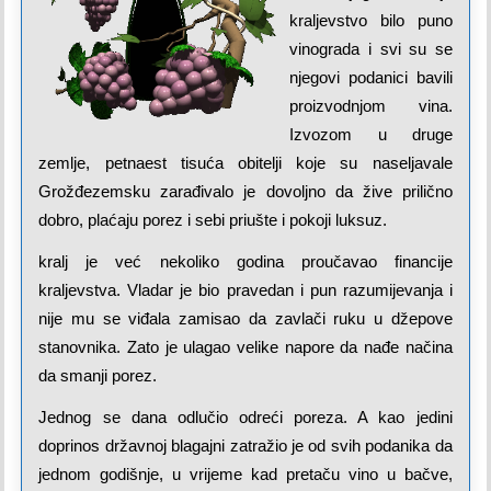
kraljevstvo bilo puno
vinograda i svi su se
njegovi podanici bavili
proizvodnjom vina.
Izvozom u druge
zemlje, petnaest tisuća obitelji koje su naseljavale
Grožđezemsku zarađivalo je dovoljno da žive prilično
dobro, plaćaju porez i sebi priušte i pokoji luksuz.
kralj je već nekoliko godina proučavao financije
kraljevstva. Vladar je bio pravedan i pun razumijevanja i
nije mu se viđala zamisao da zavlači ruku u džepove
stanovnika. Zato je ulagao velike napore da nađe načina
da smanji porez.
Jednog se dana odlučio odreći poreza. A kao jedini
doprinos državnoj blagajni zatražio je od svih podanika da
jednom godišnje, u vrijeme kad pretaču vino u bačve,