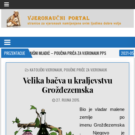
VJERONAUČNI PORTAL
stranice za vjeronauk namjenjene svim ljudima dobre volje
NI MLADIĆ – POUČNA PRIČA ZA VJERONAUK PPS
PREZENTACIJE
2021-05-02
ISUSOVE PRIS
POSTED
KATOLIČKI VJERONAUK
,
POUČNE PRIČE ZA VJERONAUK
IN
Velika bačva u kraljevstvu
Grožđezemska
27. RUJNA 2015.
Bio je vladar malene
zemlje po
imenu Grožđezemska
. Njegovo je