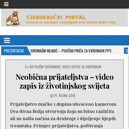
VJERONAUČNI PORTAL
stranice za vjeronauk namjenjene svim ljudima dobre volje
10-26
PREZENTACIJE
SIROMAŠNI MLADIĆ – POUČNA PRIČA ZA VJERONAUK PPS
2021-05-02
POSTED
KATOLIČKI VJERONAUK
,
VIDEO ZAPISI ZA VJERONAUK
IN
Neobična prijateljstva – video
zapis iz životinjskog svijeta
14. RUJNA 2016.
Prijateljstvo mačke i dupina uhvaćeno kamerom.
Dva divna Božja stvorenja koja su bitno različita
ali su našla načina za druženje i dijeljenje lijepih
trenutaka. Primjer prijateljstva, poštivanja