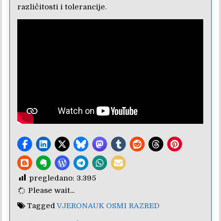
različitosti i tolerancije.
pregledano:
3.395
Please wait...
Tagged
VJERONAUK OSMI RAZRED