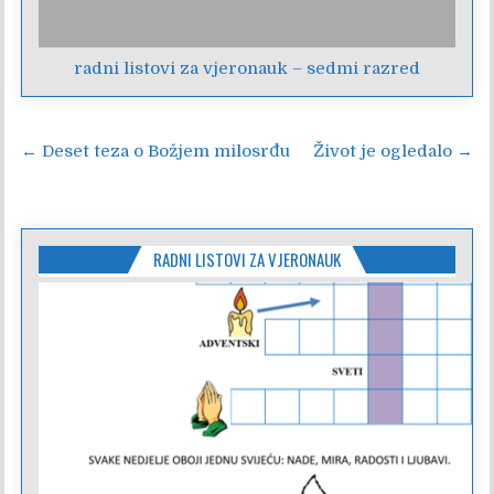
radni listovi za vjeronauk – sedmi razred
Navigacija
← Deset teza o Božjem milosrđu
Život je ogledalo →
objava
RADNI LISTOVI ZA VJERONAUK