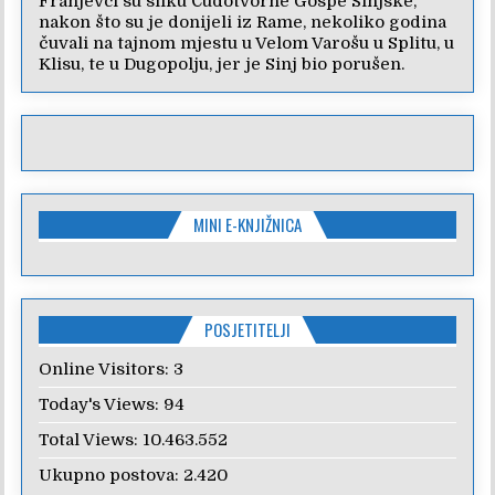
Franjevci su sliku Čudotvorne Gospe Sinjske,
nakon što su je donijeli iz Rame, nekoliko godina
čuvali na tajnom mjestu u Velom Varošu u Splitu, u
Klisu, te u Dugopolju, jer je Sinj bio porušen.
MINI E-KNJIŽNICA
POSJETITELJI
Online Visitors:
3
Today's Views:
94
Total Views:
10.463.552
Ukupno postova:
2.420