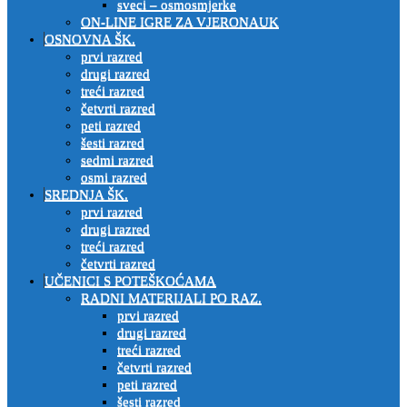
sveci – osmosmjerke
ON-LINE IGRE ZA VJERONAUK
OSNOVNA ŠK.
prvi razred
drugi razred
treći razred
četvrti razred
peti razred
šesti razred
sedmi razred
osmi razred
SREDNJA ŠK.
prvi razred
drugi razred
treći razred
četvrti razred
UČENICI S POTEŠKOĆAMA
RADNI MATERIJALI PO RAZ.
prvi razred
drugi razred
treći razred
četvrti razred
peti razred
šesti razred