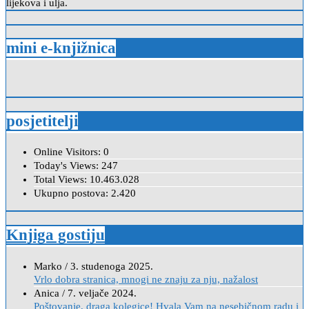
lijekova i ulja.
mini e-knjižnica
posjetitelji
Online Visitors:
0
Today's Views:
247
Total Views:
10.463.028
Ukupno postova:
2.420
Knjiga gostiju
Marko
/
3. studenoga 2025.
Vrlo dobra stranica, mnogi ne znaju za nju, nažalost
Anica
/
7. veljače 2024.
Poštovanje, draga kolegice! Hvala Vam na nesebičnom radu i