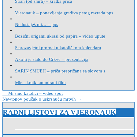
Strah (od smrti) – kratka priča
Vjeronauk – ponavljanje gradiva petog razreda pps
Nedostaješ mi… – pps
Božićni origami ukrasi od papira – video upute
Starozavjetni proroci u katoličkom kalendaru
Ako ti je stalo do Crkve – prezentacija
SARIN SMIJEH – priča prepričana sa slovom s
Mir – kratki animirani film
Navigacija
← Mi smo katolici – video spot
Newtonov poučak o uskrsnuću mrtvih →
objava
RADNI LISTOVI ZA VJERONAUK