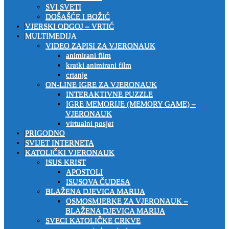
SVI SVETI
DOŠAŠĆE I BOŽIĆ
VJERSKI ODGOJ – VRTIĆ
MULTIMEDIJA
VIDEO ZAPISI ZA VJERONAUK
animirani film
kratki animirani film
crtanje
ON-LINE IGRE ZA VJERONAUK
INTERAKTIVNE PUZZLE
IGRE MEMORIJE (MEMORY GAME) –
VJERONAUK
virtualni posjet
PRIGODNO
SVIJET INTERNETA
KATOLIČKI VJERONAUK
ISUS KRIST
APOSTOLI
ISUSOVA ČUDESA
BLAŽENA DJEVICA MARIJA
OSMOSMJERKE ZA VJERONAUK –
BLAŽENA DJEVICA MARIJA
SVECI KATOLIČKE CRKVE