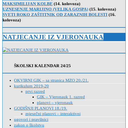
MAKSIMILIJAN KOLBE
(14. kolovoza)
UZNESENJE MARIJINO (VELIKA GOSPA)
(15. kolovoza)
SVETI ROKO ZAŠTITNIK OD ZARAZNIH BOLESTI
(16.
kolovoza)
NATJECANJE IZ VJERONAUKA
ŠKOLSKI KALENDAR 24/25
OKVIRNI GIK – sa stranica MZO 20./21.
kurikulum 2019-20
prvi razred
GIK – Vjeronauk 1. razred
planovi – vjeronauk
GODIŠNJI PLANOVI 18./19.
mjesečni planovi – interaktivni
ugovori i pravilnici
zakon o školstvu