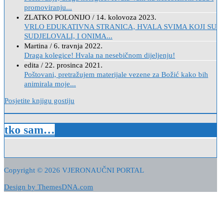
promoviranju...
ZLATKO POLONIJO
/
14. kolovoza 2023.
VRLO EDUKATIVNA STRANICA, HVALA SVIMA KOJI SU
SUDJELOVALI, I ONIMA...
Martina
/
6. travnja 2022.
Draga kolegice! Hvala na nesebičnom dijeljenju!
edita
/
22. prosinca 2021.
Poštovani, pretražujem materijale vezene za Božić kako bih
animirala moje...
Posjetite knjigu gostiju
tko sam…
Copyright © 2026 VJERONAUČNI PORTAL
Design by ThemesDNA.com