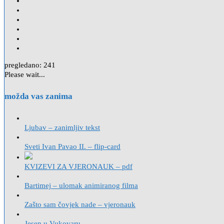
pregledano:
241
Please wait...
možda vas zanima
Ljubav – zanimljiv tekst
Sveti Ivan Pavao II. – flip-card
KVIZEVI ZA VJERONAUK – pdf
Bartimej – ulomak animiranog filma
Zašto sam čovjek nade – vjeronauk
Jesen u Vukovaru