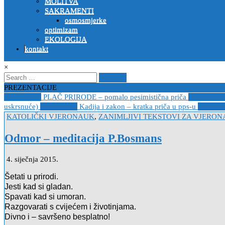
MOLITVA
SAKRAMENTI
osmosmjerke
optimizam
EKOLOGIJA
kontakt
×
Search
for:
PREZENTACIJE
2023-04-19
PLAČ PRIRODE – pomalo pesimistična priča
2022-10-2
uskrsnuće)
2020-12-14
Kadija i zakon – kratka priča u pps-u
2020-12
Posted
KATOLIČKI VJERONAUK
,
ZANIMLJIVI TEKSTOVI ZA VJERON
in
Odmor – meditacija P.Bosmans
4. siječnja 2015.
Šetati u prirodi.
Jesti kad si gladan.
Spavati kad si umoran.
Razgovarati s cvijećem i životinjama.
Divno i – savršeno besplatno!