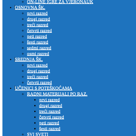
ON-LINE IGRE ZA VJERONAUK
OSNOVNA ŠK.
prvi razred
drugi razred
treći razred
četvrti razred
peti razred
šesti razred
sedmi razred
osmi razred
SREDNJA ŠK.
prvi razred
drugi razred
treći razred
četvrti razred
UČENICI S POTEŠKOĆAMA
RADNI MATERIJALI PO RAZ.
prvi razred
drugi razred
treći razred
četvrti razred
peti razred
šesti razred
SVI SVETI