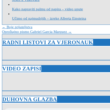
Kako napraviti palmu od papira – video upute
Učimo od najmudrijih – izreke Alberta Einsteina
Navigacija
← Boje prijateljstva
Oproštajno pismo Gabriel Garcia Marquez →
objava
RADNI LISTOVI ZA VJERONAUK
VIDEO ZAPISI
DUHOVNA GLAZBA