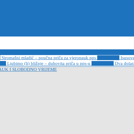
6
Siromašni mladić – poučna priča za vjeronauk pps
2021-05-02
Isusov
-14
Ljubimo (li) bližnje – duhovita priča u pps-u
2020-12-13
Dva dolara
AUK I SLOBODNO VRIJEME