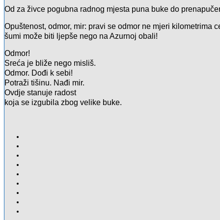
Od za živce pogubna radnog mjesta puna buke do prenapučen
Opuštenost, odmor, mir: pravi se odmor ne mjeri kilometrima c
šumi može biti ljepše nego na Azurnoj obali!
Odmor!
Sreća je bliže nego misliš.
Odmor. Dođi k sebi!
Potraži tišinu. Nađi mir.
Ovdje stanuje radost
koja se izgubila zbog velike buke.