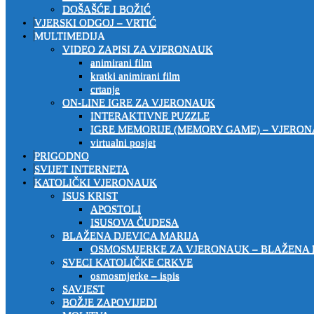
DOŠAŠĆE I BOŽIĆ
VJERSKI ODGOJ – VRTIĆ
MULTIMEDIJA
VIDEO ZAPISI ZA VJERONAUK
animirani film
kratki animirani film
crtanje
ON-LINE IGRE ZA VJERONAUK
INTERAKTIVNE PUZZLE
IGRE MEMORIJE (MEMORY GAME) – VJERO
virtualni posjet
PRIGODNO
SVIJET INTERNETA
KATOLIČKI VJERONAUK
ISUS KRIST
APOSTOLI
ISUSOVA ČUDESA
BLAŽENA DJEVICA MARIJA
OSMOSMJERKE ZA VJERONAUK – BLAŽENA 
SVECI KATOLIČKE CRKVE
osmosmjerke – ispis
SAVJEST
BOŽJE ZAPOVIJEDI