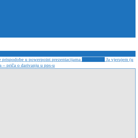
e prispodobe u powerpoint prezentacijama
2021-04-08
Ja vjerujem (u
 – priča o darivanju u pps-u