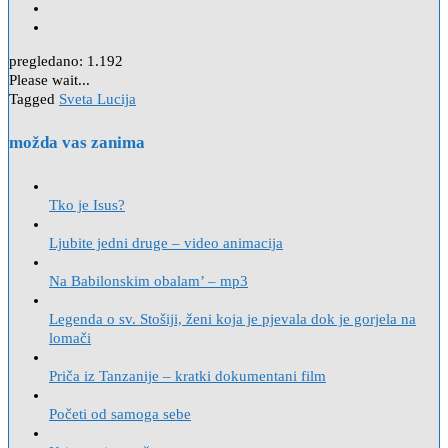
pregledano:
1.192
Please wait...
Tagged
Sveta Lucija
možda vas zanima
Tko je Isus?
Ljubite jedni druge – video animacija
Na Babilonskim obalam’ – mp3
Legenda o sv. Stošiji, ženi koja je pjevala dok je gorjela na
lomači
Priča iz Tanzanije – kratki dokumentani film
Početi od samoga sebe