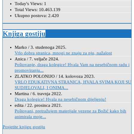
Today's Views:
1
Total Views:
10.463.139
Ukupno postova:
2.420
Knjiga gostiju
Marko
/
3. studenoga 2025.
Vrlo dobra stranica, mnogi ne znaju za nju, nažalost
Anica
/
7. veljače 2024.
Poštovanje, draga kolegice! Hvala Vam na nesebičnom radu i
promoviranju...
ZLATKO POLONIJO
/
14. kolovoza 2023.
VRLO EDUKATIVNA STRANICA, HVALA SVIMA KOJI SU
SUDJELOVALI, I ONIMA...
Martina
/
6. travnja 2022.
Draga kolegice! Hvala na nesebičnom dijeljenju!
edita
/
22. prosinca 2021.
Poštovani, pretražujem materijale vezene za Božić kako bih
animirala moje...
Posjetite knjigu gostiju