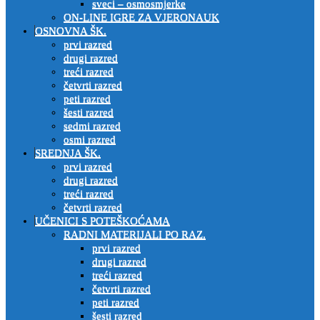
sveci – osmosmjerke
ON-LINE IGRE ZA VJERONAUK
OSNOVNA ŠK.
prvi razred
drugi razred
treći razred
četvrti razred
peti razred
šesti razred
sedmi razred
osmi razred
SREDNJA ŠK.
prvi razred
drugi razred
treći razred
četvrti razred
UČENICI S POTEŠKOĆAMA
RADNI MATERIJALI PO RAZ.
prvi razred
drugi razred
treći razred
četvrti razred
peti razred
šesti razred