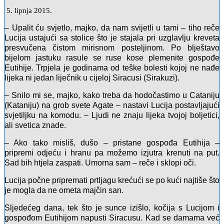
5. lipnja 2015.
– Upalit ću svjetlo, majko, da nam svijetli u tami – tiho reče
Lucija ustajući sa stolice što je stajala pri uzglavlju kreveta
presvučena čistom mirisnom posteljinom. Po blještavo
bijelom jastuku rasule se ruse kose plemenite gospođe
Eutihije. Trpjela je godinama od teške bolesti kojoj ne nađe
lijeka ni jedan liječnik u cijeloj Siracusi (Sirakuzi).
– Snilo mi se, majko, kako treba da hodočastimo u Cataniju
(Kataniju) na grob svete Agate – nastavi Lucija postavljajući
svjetiljku na komodu. – Ljudi ne znaju lijeka tvojoj boljetici,
ali svetica znade.
– Ako tako misliš, dušo – pristane gospođa Eutihija –
pripremi odjeću i hranu pa možemo izjutra krenuti na put.
Sad bih htjela zaspati. Umorna sam – reče i sklopi oči.
Lucija počne pripremati prtljagu krećući se po kući najtiše što
je mogla da ne ometa majčin san.
Sljedećeg dana, tek što je sunce izišlo, kočija s Lucijom i
gospođom Eutihijom napusti Siracusu. Kad se damama već