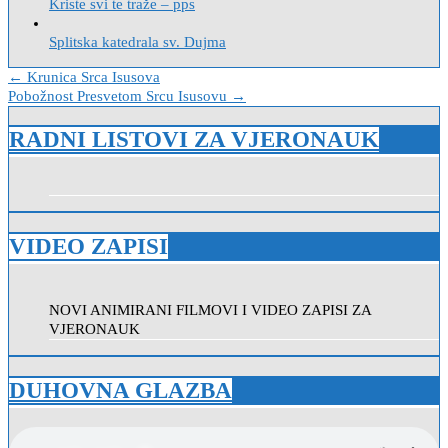
Kriste svi te traže – pps
Splitska katedrala sv. Dujma
Navigacija
← Krunica Srca Isusova
Pobožnost Presvetom Srcu Isusovu →
objava
RADNI LISTOVI ZA VJERONAUK
VIDEO ZAPISI
NOVI ANIMIRANI FILMOVI I VIDEO ZAPISI ZA
VJERONAUK
DUHOVNA GLAZBA