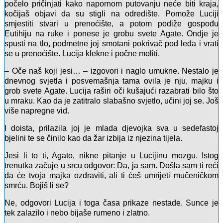
počelo pričinjati kako napornom putovanju neće biti kraja,
kočijaš objavi da su stigli na odredište. Pomože Luciji
smjestiti stvari u prenoćište, a potom podiže gospođu
Eutihiju na ruke i ponese je grobu svete Agate. Ondje je
spusti na tlo, podmetne joj smotani pokrivač pod leđa i vrati
se u prenoćište. Lucija klekne i počne moliti.
– Oče naš koji jesi… – izgovori i naglo umukne. Nestalo je
dnevnog svjetla i posvemašnja tama ovila je nju, majku i
grob svete Agate. Lucija raširi oči kušajući razabrati bilo što
u mraku. Kao da je zatitralo slabašno svjetlo, učini joj se. Još
više napregne vid.
I doista, prilazila joj je mlada djevojka sva u sedefastoj
bjelini te se činilo kao da žar izbija iz njezina tijela.
Jesi li to ti, Agato, nikne pitanje u Lucijinu mozgu. Istog
trenutka začuje u srcu odgovor: Da, ja sam. Došla sam ti reći
da će tvoja majka ozdraviti, ali ti ćeš umrijeti mučeničkom
smrću. Bojiš li se?
Ne, odgovori Lucija i toga časa prikaze nestade. Sunce je
tek zalazilo i nebo bijaše rumeno i zlatno.