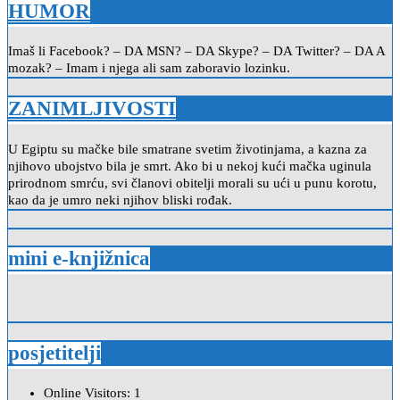
HUMOR
Imaš li Facebook? – DA MSN? – DA Skype? – DA Twitter? – DA A
mozak? – Imam i njega ali sam zaboravio lozinku.
ZANIMLJIVOSTI
U Egiptu su mačke bile smatrane svetim životinjama, a kazna za
njihovo ubojstvo bila je smrt. Ako bi u nekoj kući mačka uginula
prirodnom smrću, svi članovi obitelji morali su ući u punu korotu,
kao da je umro neki njihov bliski rođak.
mini e-knjižnica
posjetitelji
Online Visitors:
1