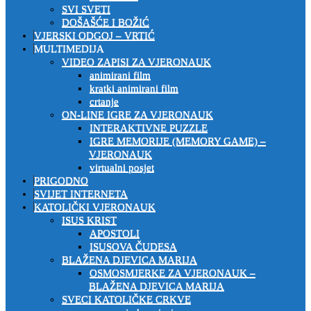
SVI SVETI
DOŠAŠĆE I BOŽIĆ
VJERSKI ODGOJ – VRTIĆ
MULTIMEDIJA
VIDEO ZAPISI ZA VJERONAUK
animirani film
kratki animirani film
crtanje
ON-LINE IGRE ZA VJERONAUK
INTERAKTIVNE PUZZLE
IGRE MEMORIJE (MEMORY GAME) –
VJERONAUK
virtualni posjet
PRIGODNO
SVIJET INTERNETA
KATOLIČKI VJERONAUK
ISUS KRIST
APOSTOLI
ISUSOVA ČUDESA
BLAŽENA DJEVICA MARIJA
OSMOSMJERKE ZA VJERONAUK –
BLAŽENA DJEVICA MARIJA
SVECI KATOLIČKE CRKVE