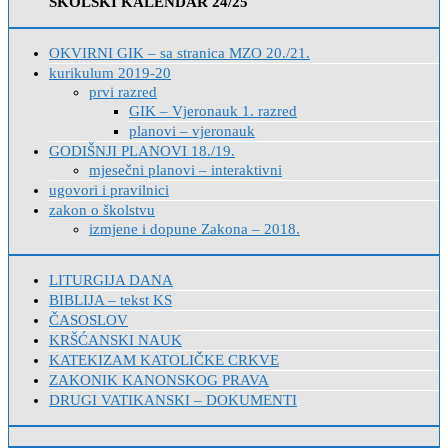
ŠKOLSKI KALENDAR 24/25
OKVIRNI GIK – sa stranica MZO 20./21.
kurikulum 2019-20
prvi razred
GIK – Vjeronauk 1. razred
planovi – vjeronauk
GODIŠNJI PLANOVI 18./19.
mjesečni planovi – interaktivni
ugovori i pravilnici
zakon o školstvu
izmjene i dopune Zakona – 2018.
LITURGIJA DANA
BIBLIJA – tekst KS
ČASOSLOV
KRŠĆANSKI NAUK
KATEKIZAM KATOLIČKE CRKVE
ZAKONIK KANONSKOG PRAVA
DRUGI VATIKANSKI – DOKUMENTI