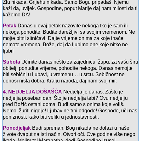
Zlu nikada. Grijehu nikada. Samo Bogu pripadaš. Njemu
kaži da, uvijek. Gospodine, poput Marije daj nam milosti da ti
kažemo DA!
Petak
Danas u ovaj petak nazovite nekoga tko je sam ili
nekoga pohodite. Budite darežljivi sa svojim vremenom. Ne
mojte bitni sitničavi. Dajte vrijeme onima za koje inače
nemate vremena. Bože, daj da ljubimo one koje nitko ne
ljubi!
Subota
Učinite danas nešto za zajednicu, župu, za vašu širu
obitelj, ponudite vrijeme, pohodite nekoga. Danas nemojte
biti sebični u ljubavi, u vremenu… u srcu. Sebičnost ne
donosi ništa dobra. Kralju naroda, daj nam svoj mir.
4. NEDJELJA DOŠAŠĆA
Nedjelja je danas. Zašto je
nedjelja poseban dan. Što je nedjelja tebi? Ovu nedjelju
pred Božić ostani doma. Budi samo s onima koje voliš.
Nemoj žuriti nigdje! Ljubav ne trpi odgode! Gospode, uči nas
poniznosti, kako biti veliki u jednostavnosti.
Ponedjeljak
Budi spreman. Bog nikada ne dolazi u naše
živote dvaput na isti način. Otvori oči. Ove godine više nego
ikada. Molim te! Maranatha, dođi Gospodine Isuse!