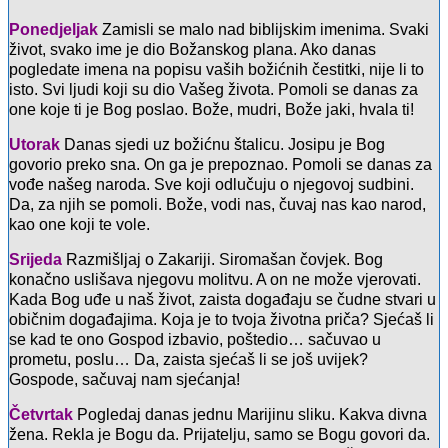
Ponedjeljak
Zamisli se malo nad biblijskim imenima. Svaki
život, svako ime je dio Božanskog plana. Ako danas
pogledate imena na popisu vaših božićnih čestitki, nije li to
isto. Svi ljudi koji su dio Vašeg života. Pomoli se danas za
one koje ti je Bog poslao. Bože, mudri, Bože jaki, hvala ti!
Utorak
Danas sjedi uz božićnu štalicu. Josipu je Bog
govorio preko sna. On ga je prepoznao. Pomoli se danas za
vođe našeg naroda. Sve koji odlučuju o njegovoj sudbini.
Da, za njih se pomoli. Bože, vodi nas, čuvaj nas kao narod,
kao one koji te vole.
Srijeda
Razmišljaj o Zakariji. Siromašan čovjek. Bog
konačno uslišava njegovu molitvu. A on ne može vjerovati.
Kada Bog uđe u naš život, zaista događaju se čudne stvari u
običnim događajima. Koja je to tvoja životna priča? Sjećaš li
se kad te ono Gospod izbavio, poštedio… sačuvao u
prometu, poslu… Da, zaista sjećaš li se još uvijek?
Gospode, sačuvaj nam sjećanja!
Četvrtak
Pogledaj danas jednu Marijinu sliku. Kakva divna
žena. Rekla je Bogu da. Prijatelju, samo se Bogu govori da.