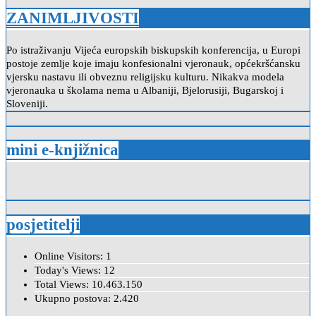
ZANIMLJIVOSTI
Po istraživanju Vijeća europskih biskupskih konferencija, u Europi
postoje zemlje koje imaju konfesionalni vjeronauk, općekršćansku
vjersku nastavu ili obveznu religijsku kulturu. Nikakva modela
vjeronauka u školama nema u Albaniji, Bjelorusiji, Bugarskoj i
Sloveniji.
mini e-knjižnica
posjetitelji
Online Visitors:
1
Today's Views:
12
Total Views:
10.463.150
Ukupno postova:
2.420