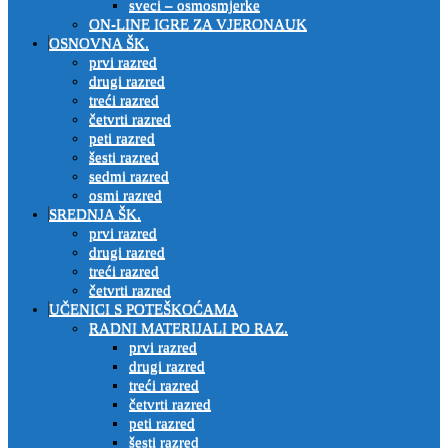
sveci – osmosmjerke
ON-LINE IGRE ZA VJERONAUK
OSNOVNA ŠK.
prvi razred
drugi razred
treći razred
četvrti razred
peti razred
šesti razred
sedmi razred
osmi razred
SREDNJA ŠK.
prvi razred
drugi razred
treći razred
četvrti razred
UČENICI S POTEŠKOĆAMA
RADNI MATERIJALI PO RAZ.
prvi razred
drugi razred
treći razred
četvrti razred
peti razred
šesti razred