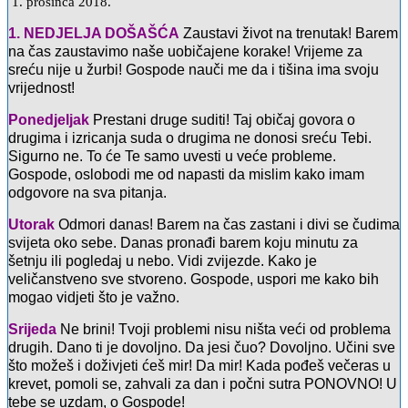
1. prosinca 2018.
1. NEDJELJA DOŠAŠĆA
Zaustavi život na trenutak! Barem
na čas zaustavimo naše uobičajene korake! Vrijeme za
sreću nije u žurbi! Gospode nauči me da i tišina ima svoju
vrijednost!
Ponedjeljak
Prestani druge suditi! Taj običaj govora o
drugima i izricanja suda o drugima ne donosi sreću Tebi.
Sigurno ne. To će Te samo uvesti u veće probleme.
Gospode, oslobodi me od napasti da mislim kako imam
odgovore na sva pitanja.
Utorak
Odmori danas! Barem na čas zastani i divi se čudima
svijeta oko sebe. Danas pronađi barem koju minutu za
šetnju ili pogledaj u nebo. Vidi zvijezde. Kako je
veličanstveno sve stvoreno. Gospode, uspori me kako bih
mogao vidjeti što je važno.
Srijeda
Ne brini! Tvoji problemi nisu ništa veći od problema
drugih. Dano ti je dovoljno. Da jesi čuo? Dovoljno. Učini sve
što možeš i doživjeti ćeš mir! Da mir! Kada pođeš večeras u
krevet, pomoli se, zahvali za dan i počni sutra PONOVNO! U
tebe se uzdam, o Gospode!