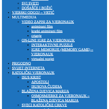
SVI SVETI
DOŠAŠĆE I BOŽIĆ
VJERSKI ODGOJ – VRTIĆ
MULTIMEDIJA
VIDEO ZAPISI ZA VJERONAUK
animirani film
kratki animirani film
crtanje
ON-LINE IGRE ZA VJERONAUK
INTERAKTIVNE PUZZLE
IGRE MEMORIJE (MEMORY GAME) –
VJERONAUK
virtualni posjet
PRIGODNO
SVIJET INTERNETA
KATOLIČKI VJERONAUK
ISUS KRIST
APOSTOLI
ISUSOVA ČUDESA
BLAŽENA DJEVICA MARIJA
OSMOSMJERKE ZA VJERONAUK –
BLAŽENA DJEVICA MARIJA
SVECI KATOLIČKE CRKVE