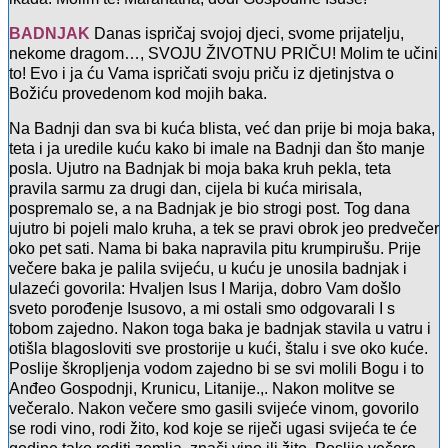
BADNJAK
Danas ispričaj svojoj djeci, svome prijatelju,
nekome dragom…, SVOJU ŽIVOTNU PRIČU! Molim te učini
to! Evo i ja ću Vama ispričati svoju priču iz djetinjstva o
Božiću provedenom kod mojih baka.
Na Badnji dan sva bi kuća blista, već dan prije bi moja baka,
teta i ja uredile kuću kako bi imale na Badnji dan što manje
posla. Ujutro na Badnjak bi moja baka kruh pekla, teta
pravila sarmu za drugi dan, cijela bi kuća mirisala,
pospremalo se, a na Badnjak je bio strogi post. Tog dana
ujutro bi pojeli malo kruha, a tek se pravi obrok jeo predvečer
oko pet sati. Nama bi baka napravila pitu krumpirušu. Prije
večere baka je palila svijeću, u kuću je unosila badnjak i
ulazeći govorila: Hvaljen Isus I Marija, dobro Vam došlo
sveto porođenje Isusovo, a mi ostali smo odgovarali I s
tobom zajedno. Nakon toga baka je badnjak stavila u vatru i
otišla blagosloviti sve prostorije u kući, štalu i sve oko kuće.
Poslije škropljenja vodom zajedno bi se svi molili Bogu i to
Anđeo Gospodnji, Krunicu, Litanije.,. Nakon molitve se
večeralo. Nakon večere smo gasili svijeće vinom, govorilo
se rodi vino, rodi žito, kod koje se riječi ugasi svijeća te će