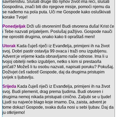
savršenstvu. Slušati druge što njihov život ima reći, slušati
Gospodina, znači biti dio njegove misije, pomoći njemu da
se nađemo na pola puta. Uči me Gospode kako osluškivati
korake Tvoje!
Ponedjeljak
Drži uši otvorenim! Budi otvorena duša! Krist će
i Tebe nazvati prijateljem. Poslušaj pažljivo. Gospode nauči
me oprostiti drugima, onako kako ti opraštaš meni!
Utorak
Kada čuješ riječi iz Evanđelja, primijeni ih na život
svoj. Dobri pastir ostavlja 99 ovaca i traži onu izgubljenu.
Advent je vrijeme kada obnavljamo naše odnose. Ima li u
tvojoj obitelji netko izgubljen, netko s kim si prestao/la
pričati? Možeš li tu osobu nazvati, napisati poruku? Pokušaj.
Doživjet ćeš radost! Gospode, daj da drugima pristupim
uvijek s ljubavlju.
Srijeda
Kada čuješ riječi iz Evanđelja, primijeni ih na život
svoj. Budi plemenit, drag prema ljudima. Budi otvoren i
drugima nemoj nikada pristupati cinično. Zaljubi se u ljude!
Ljudi su najveće blago koje imamo. Da, zaista, advent je
tome dokaz! Gospode, svaka duša nosi u sebi ljubav. Daj da
ju otkrijemo!