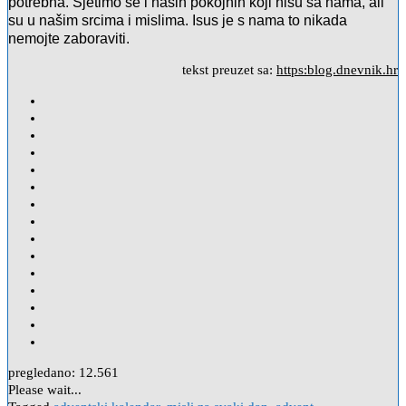
potrebna. Sjetimo se i naših pokojnih koji nisu sa nama, ali
su u našim srcima i mislima. Isus je s nama to nikada
nemojte zaboraviti.
tekst preuzet sa:
https:blog.dnevnik.hr
pregledano:
12.561
Please wait...