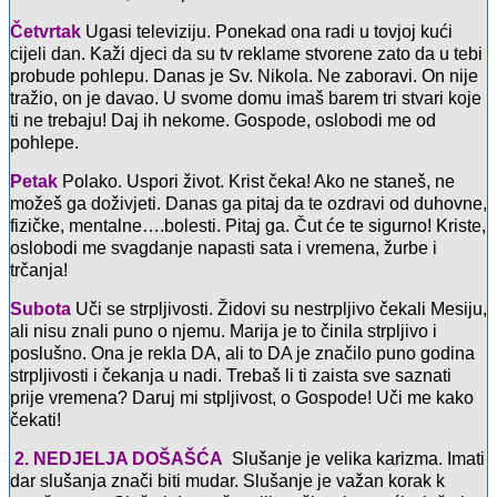
Četvrtak
Ugasi televiziju. Ponekad ona radi u tovjoj kući
cijeli dan. Kaži djeci da su tv reklame stvorene zato da u tebi
probude pohlepu. Danas je Sv. Nikola. Ne zaboravi. On nije
tražio, on je davao. U svome domu imaš barem tri stvari koje
ti ne trebaju! Daj ih nekome. Gospode, oslobodi me od
pohlepe.
Petak
Polako. Uspori život. Krist čeka! Ako ne staneš, ne
možeš ga doživjeti. Danas ga pitaj da te ozdravi od duhovne,
fizičke, mentalne….bolesti. Pitaj ga. Čut će te sigurno! Kriste,
oslobodi me svagdanje napasti sata i vremena, žurbe i
trčanja!
Subota
Uči se strpljivosti. Židovi su nestrpljivo čekali Mesiju,
ali nisu znali puno o njemu. Marija je to činila strpljivo i
poslušno. Ona je rekla DA, ali to DA je značilo puno godina
strpljivosti i čekanja u nadi. Trebaš li ti zaista sve saznati
prije vremena? Daruj mi stpljivost, o Gospode! Uči me kako
čekati!
2. NEDJELJA DOŠAŠĆA
Slušanje je velika karizma. Imati
dar slušanja znači biti mudar. Slušanje je važan korak k