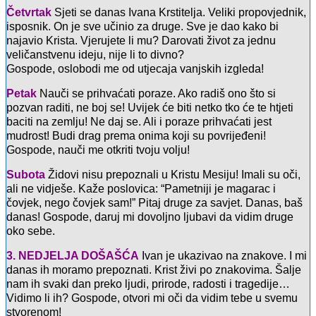
Četvrtak
Sjeti se danas Ivana Krstitelja. Veliki propovjednik,
isposnik. On je sve učinio za druge. Sve je dao kako bi
najavio Krista. Vjerujete li mu? Darovati život za jednu
veličanstvenu ideju, nije li to divno?
Gospode, oslobodi me od utjecaja vanjskih izgleda!
Petak
Nauči se prihvaćati poraze. Ako radiš ono što si
pozvan raditi, ne boj se! Uvijek će biti netko tko će te htjeti
baciti na zemlju! Ne daj se. Ali i poraze prihvaćati jest
mudrost! Budi drag prema onima koji su povrijeđeni!
Gospode, nauči me otkriti tvoju volju!
Subota
Židovi nisu prepoznali u Kristu Mesiju! Imali su oči,
ali ne vidješe. Kaže poslovica: “Pametniji je magarac i
čovjek, nego čovjek sam!” Pitaj druge za savjet. Danas, baš
danas! Gospode, daruj mi dovoljno ljubavi da vidim druge
oko sebe.
3. NEDJELJA DOŠAŠĆA
Ivan je ukazivao na znakove. I mi
danas ih moramo prepoznati. Krist živi po znakovima. Šalje
nam ih svaki dan preko ljudi, prirode, radosti i tragedije…
Vidimo li ih? Gospode, otvori mi oči da vidim tebe u svemu
stvorenom!