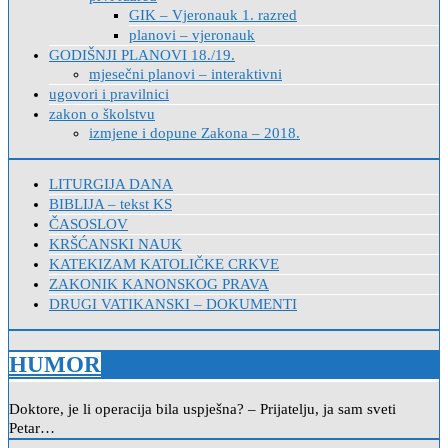
GIK – Vjeronauk 1. razred
planovi – vjeronauk
GODIŠNJI PLANOVI 18./19.
mjesečni planovi – interaktivni
ugovori i pravilnici
zakon o školstvu
izmjene i dopune Zakona – 2018.
LITURGIJA DANA
BIBLIJA – tekst KS
ČASOSLOV
KRŠĆANSKI NAUK
KATEKIZAM KATOLIČKE CRKVE
ZAKONIK KANONSKOG PRAVA
DRUGI VATIKANSKI – DOKUMENTI
HUMOR
Doktore, je li operacija bila uspješna? – Prijatelju, ja sam sveti
Petar…