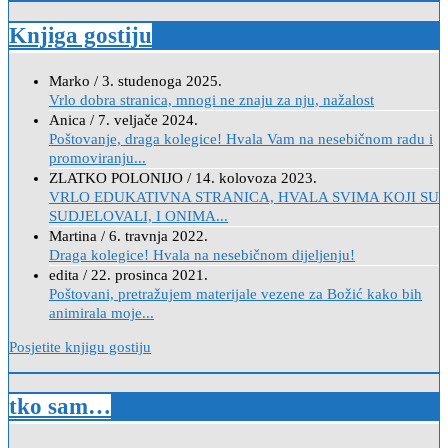
Knjiga gostiju
Marko
/
3. studenoga 2025.
Vrlo dobra stranica, mnogi ne znaju za nju, nažalost
Anica
/
7. veljače 2024.
Poštovanje, draga kolegice! Hvala Vam na nesebičnom radu i
promoviranju...
ZLATKO POLONIJO
/
14. kolovoza 2023.
VRLO EDUKATIVNA STRANICA, HVALA SVIMA KOJI SU
SUDJELOVALI, I ONIMA...
Martina
/
6. travnja 2022.
Draga kolegice! Hvala na nesebičnom dijeljenju!
edita
/
22. prosinca 2021.
Poštovani, pretražujem materijale vezene za Božić kako bih
animirala moje...
Posjetite knjigu gostiju
tko sam…