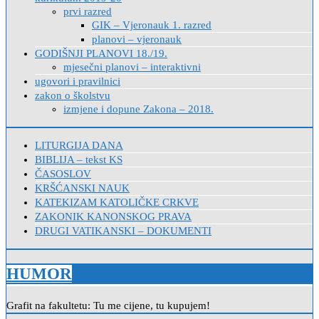
prvi razred
GIK – Vjeronauk 1. razred
planovi – vjeronauk
GODIŠNJI PLANOVI 18./19.
mjesečni planovi – interaktivni
ugovori i pravilnici
zakon o školstvu
izmjene i dopune Zakona – 2018.
LITURGIJA DANA
BIBLIJA – tekst KS
ČASOSLOV
KRŠĆANSKI NAUK
KATEKIZAM KATOLIČKE CRKVE
ZAKONIK KANONSKOG PRAVA
DRUGI VATIKANSKI – DOKUMENTI
HUMOR
Grafit na fakultetu: Tu me cijene, tu kupujem!