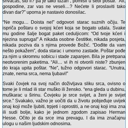
shvaćaš, što li? pa je tako tužan”, pomisli u sebi poštar. “Ali,
gospodine, zar vas ne veseli…? Nećete li proslaviti tako
divan dar?” uporna je nastavio donosilac.
“Ne mogu… Doista ne!” odgovori starac suznih očiju. Te
ispriča poštaru o svojoj kćeri koja se bogato udala. Svake
mu godine šalje bogat paket ceduljicom: “Od tvoje kćeri i
njezina supruga!” A nikada osobne čestitke, nikada posjeta,
nikada poziva da s njima provede Božić. “Dođite da vam
nešto pokažem”, doda starac i umorno zastade. Poštar pođe
za njim u skromnu sobicu i stade zapanjen. Bila je pretrpana
neotvorenim paketima. “Ali… vi ih ni otvorili niste? zbunjen
do kraja upita poštar. “Ne”, tužno odgovori starac. “Unutra,
znate, nema srca, nema ljubavi!”
Svaki čovjek na svoj način doživljava sliku srca, ovisno o
tome je li mlad ili star muško ili žensko. “ena gleda u dubinu,
muškarac u širinu. Čovjeku je srce svijet, a ženi je svijet
srce.” Svakako, važno je uočiti da u životu pobjeđuje uvijek
onaj koji može ljubiti, trpjeti i oprostiti, a ne onaj koji ima zna
ili sudi bolje, kako je jednom zgodom zapisao Herman
Hesse. Očito je da srce ima prevagu. I da ima značajnu
ulogu u našim ljudskim odnosima.