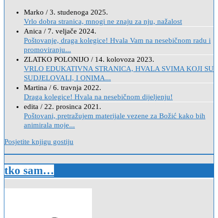
Marko
/
3. studenoga 2025.
Vrlo dobra stranica, mnogi ne znaju za nju, nažalost
Anica
/
7. veljače 2024.
Poštovanje, draga kolegice! Hvala Vam na nesebičnom radu i
promoviranju...
ZLATKO POLONIJO
/
14. kolovoza 2023.
VRLO EDUKATIVNA STRANICA, HVALA SVIMA KOJI SU
SUDJELOVALI, I ONIMA...
Martina
/
6. travnja 2022.
Draga kolegice! Hvala na nesebičnom dijeljenju!
edita
/
22. prosinca 2021.
Poštovani, pretražujem materijale vezene za Božić kako bih
animirala moje...
Posjetite knjigu gostiju
tko sam…