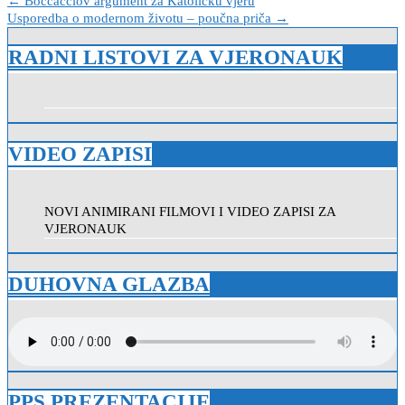
Navigacija
← Boccacciov argument za Katoličku vjeru
Usporedba o modernom životu – poučna priča →
objava
RADNI LISTOVI ZA VJERONAUK
VIDEO ZAPISI
NOVI ANIMIRANI FILMOVI I VIDEO ZAPISI ZA
VJERONAUK
DUHOVNA GLAZBA
PPS PREZENTACIJE