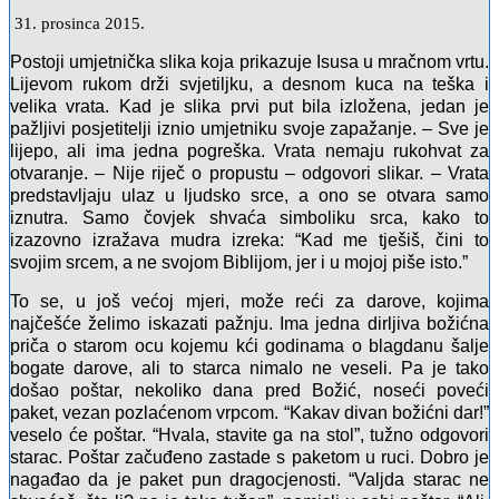
31. prosinca 2015.
Postoji umjetnička slika koja prikazuje Isusa u mračnom vrtu.
Lijevom rukom drži svjetiljku, a desnom kuca na teška i
velika vrata. Kad je slika prvi put bila izložena, jedan je
pažljivi posjetitelji iznio umjetniku svoje zapažanje. – Sve je
lijepo, ali ima jedna pogreška. Vrata nemaju rukohvat za
otvaranje. – Nije riječ o propustu – odgovori slikar. – Vrata
predstavljaju ulaz u ljudsko srce, a ono se otvara samo
iznutra. Samo čovjek shvaća simboliku srca, kako to
izazovno izražava mudra izreka: “Kad me tješiš, čini to
svojim srcem, a ne svojom Biblijom, jer i u mojoj piše isto.”
To se, u još većoj mjeri, može reći za darove, kojima
najčešće želimo iskazati pažnju. Ima jedna dirljiva božićna
priča o starom ocu kojemu kći godinama o blagdanu šalje
bogate darove, ali to starca nimalo ne veseli. Pa je tako
došao poštar, nekoliko dana pred Božić, noseći poveći
paket, vezan pozlaćenom vrpcom. “Kakav divan božićni dar!”
veselo će poštar. “Hvala, stavite ga na stol”, tužno odgovori
starac. Poštar začuđeno zastade s paketom u ruci. Dobro je
nagađao da je paket pun dragocjenosti. “Valjda starac ne