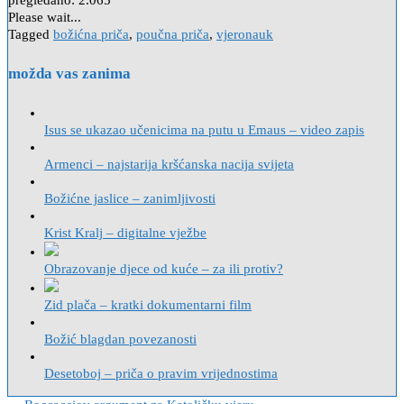
pregledano:
2.065
Please wait...
Tagged
božićna priča
,
poučna priča
,
vjeronauk
možda vas zanima
Isus se ukazao učenicima na putu u Emaus – video zapis
Armenci – najstarija kršćanska nacija svijeta
Božićne jaslice – zanimljivosti
Krist Kralj – digitalne vježbe
Obrazovanje djece od kuće – za ili protiv?
Zid plača – kratki dokumentarni film
Božić blagdan povezanosti
Desetoboj – priča o pravim vrijednostima