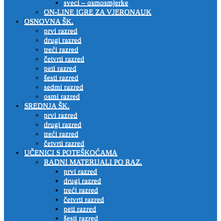
sveci – osmosmjerke
ON-LINE IGRE ZA VJERONAUK
OSNOVNA ŠK.
prvi razred
drugi razred
treći razred
četvrti razred
peti razred
šesti razred
sedmi razred
osmi razred
SREDNJA ŠK.
prvi razred
drugi razred
treći razred
četvrti razred
UČENICI S POTEŠKOĆAMA
RADNI MATERIJALI PO RAZ.
prvi razred
drugi razred
treći razred
četvrti razred
peti razred
šesti razred