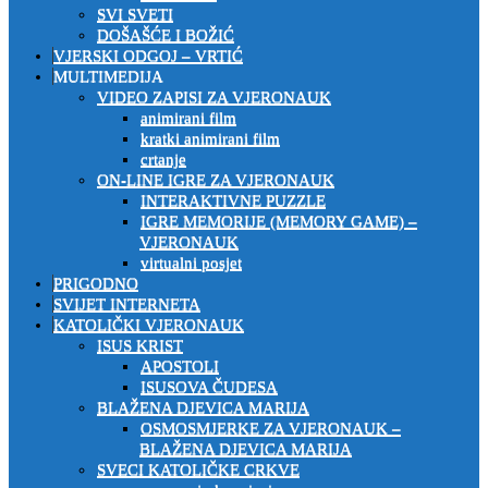
SVI SVETI
DOŠAŠĆE I BOŽIĆ
VJERSKI ODGOJ – VRTIĆ
MULTIMEDIJA
VIDEO ZAPISI ZA VJERONAUK
animirani film
kratki animirani film
crtanje
ON-LINE IGRE ZA VJERONAUK
INTERAKTIVNE PUZZLE
IGRE MEMORIJE (MEMORY GAME) –
VJERONAUK
virtualni posjet
PRIGODNO
SVIJET INTERNETA
KATOLIČKI VJERONAUK
ISUS KRIST
APOSTOLI
ISUSOVA ČUDESA
BLAŽENA DJEVICA MARIJA
OSMOSMJERKE ZA VJERONAUK –
BLAŽENA DJEVICA MARIJA
SVECI KATOLIČKE CRKVE