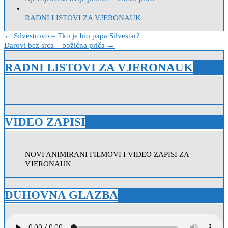
RADNI LISTOVI ZA VJERONAUK
Navigacija
← Silvestrovo – Tko je bio papa Silvestar?
Darovi bez srca – božićna priča →
objava
RADNI LISTOVI ZA VJERONAUK
VIDEO ZAPISI
NOVI ANIMIRANI FILMOVI I VIDEO ZAPISI ZA
VJERONAUK
DUHOVNA GLAZBA