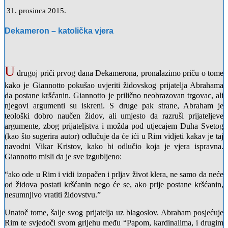
31. prosinca 2015.
Dekameron – katolička vjera
U
drugoj priči prvog dana Dekamerona, pronalazimo priču o tome
kako je Giannotto pokušao uvjeriti židovskog prijatelja Abrahama
da postane kršćanin. Giannotto je prilično neobrazovan trgovac, ali
njegovi argumenti su iskreni. S druge pak strane, Abraham je
teološki dobro naučen židov, ali umjesto da razruši prijateljeve
argumente, zbog prijateljstva i možda pod utjecajem Duha Svetog
(kao što sugerira autor) odlučuje da će ići u Rim vidjeti kakav je taj
navodni Vikar Kristov, kako bi odlučio koja je vjera ispravna.
Giannotto misli da je sve izgubljeno:
“ako ode u Rim i vidi izopačen i prljav život klera, ne samo da neće
od židova postati kršćanin nego će se, ako prije postane kršćanin,
nesumnjivo vratiti židovstvu.”
Unatoč tome, šalje svog prijatelja uz blagoslov. Abraham posjećuje
Rim te svjedoči svom grijehu među “Papom, kardinalima, i drugim