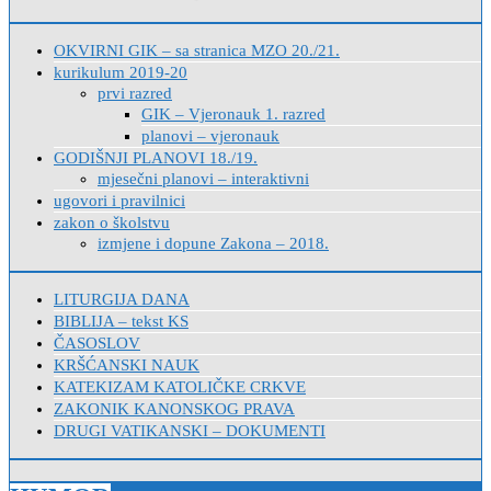
OKVIRNI GIK – sa stranica MZO 20./21.
kurikulum 2019-20
prvi razred
GIK – Vjeronauk 1. razred
planovi – vjeronauk
GODIŠNJI PLANOVI 18./19.
mjesečni planovi – interaktivni
ugovori i pravilnici
zakon o školstvu
izmjene i dopune Zakona – 2018.
LITURGIJA DANA
BIBLIJA – tekst KS
ČASOSLOV
KRŠĆANSKI NAUK
KATEKIZAM KATOLIČKE CRKVE
ZAKONIK KANONSKOG PRAVA
DRUGI VATIKANSKI – DOKUMENTI