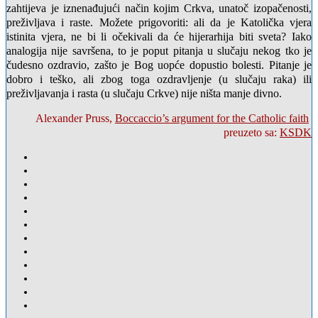
zahtijeva je iznenađujući način kojim Crkva, unatoč izopačenosti,
preživljava i raste. Možete prigovoriti: ali da je Katolička vjera
istinita vjera, ne bi li očekivali da će hijerarhija biti sveta? Iako
analogija nije savršena, to je poput pitanja u slučaju nekog tko je
čudesno ozdravio, zašto je Bog uopće dopustio bolesti. Pitanje je
dobro i teško, ali zbog toga ozdravljenje (u slučaju raka) ili
preživljavanja i rasta (u slučaju Crkve) nije ništa manje divno.
Alexander Pruss,
Boccaccio’s argument for the Catholic faith
preuzeto sa:
KSDK