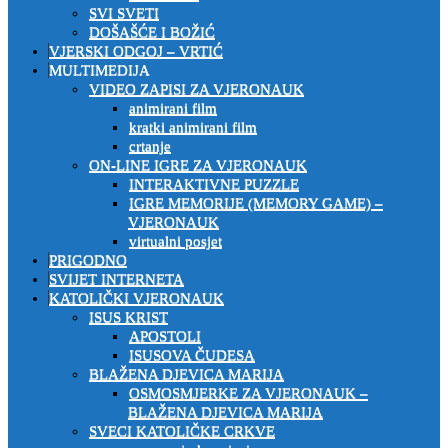
SVI SVETI
DOŠAŠĆE I BOŽIĆ
VJERSKI ODGOJ – VRTIĆ
MULTIMEDIJA
VIDEO ZAPISI ZA VJERONAUK
animirani film
kratki animirani film
crtanje
ON-LINE IGRE ZA VJERONAUK
INTERAKTIVNE PUZZLE
IGRE MEMORIJE (MEMORY GAME) –
VJERONAUK
virtualni posjet
PRIGODNO
SVIJET INTERNETA
KATOLIČKI VJERONAUK
ISUS KRIST
APOSTOLI
ISUSOVA ČUDESA
BLAŽENA DJEVICA MARIJA
OSMOSMJERKE ZA VJERONAUK –
BLAŽENA DJEVICA MARIJA
SVECI KATOLIČKE CRKVE