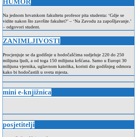
HUMOR
Na jednom hrvatskom fakultetu profesor pita studenta: ‘Gdje se
vidite nakon što završite fakultet?’ – ‘Na Zavodu za zapošljavanje.’
– odgovori student.
ZANIMLJIVOSTI
Procjenjuje se da godišnje u hodočašćima sudjeluje 220 do 250
milijuna ljudi, a od toga 150 milijuna kršćana. Samo u Europi 30
milijuna vjernika, uglavnom katolika, koristi dio godišnjeg odmora
kako bi hodočastili u sveta mjesta.
mini e-knjižnica
posjetitelji