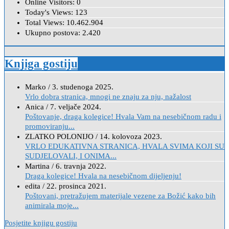
Online Visitors:
0
Today's Views:
123
Total Views:
10.462.904
Ukupno postova:
2.420
Knjiga gostiju
Marko
/
3. studenoga 2025.
Vrlo dobra stranica, mnogi ne znaju za nju, nažalost
Anica
/
7. veljače 2024.
Poštovanje, draga kolegice! Hvala Vam na nesebičnom radu i
promoviranju...
ZLATKO POLONIJO
/
14. kolovoza 2023.
VRLO EDUKATIVNA STRANICA, HVALA SVIMA KOJI SU
SUDJELOVALI, I ONIMA...
Martina
/
6. travnja 2022.
Draga kolegice! Hvala na nesebičnom dijeljenju!
edita
/
22. prosinca 2021.
Poštovani, pretražujem materijale vezene za Božić kako bih
animirala moje...
Posjetite knjigu gostiju