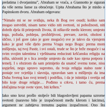
prelatima i dvorjanima”, Abraham se vraća, a Giannotto je siguran
da više nema šanse za obraćenje. Upita Abrahama što je mislio o
Papinskom dvoru. Abraham odgovara:
“Nimalo mi se ne sviđaju, neka ih Bog sve osudi; koliko sam
mogao ustvrditi, nisam tamo vidio niti svetosti, ni pobožnosti, niti
dobrih djela ili primjernih života, ili ništa
više
među klerom; umjesto
toga, požuda, pohlepa, proždrljivost, prevare, zavist, oholost i
slično, i još gore (ako je gore moguće) sve je takvo da vjerujem
kako je grad više djelo prema Vragu nego Bogu: prema mom
mišljenju, taj tvoj Pastir, i svi ostali, trude se što je brže moguće i sa
svim svojim talentima i vještinama reducirati kršćansku religiju na
ništa, ukloniti je s lica zemlje umjesto da rade kao njena potpora i
temelj. I s obzirom da sam primijetio da unatoč svemu tome, nisu
uspješni, nego upravo suprotno, da tvoja religija stalno raste i
postaje sve svjetlija i slavnija, opravdan sam u mišljenju da ima
Duha Svetog kao svoj temelj i podršku, i da je istinitija i svetija od
bilo koje druge religije… Pođimo u crkvu, i tamo ću, prema
običajima tvoje svete vjere, biti kršten.”
Iako smo kroz prošlo stoljeće bili blagoslovljeni papama uzrorne
svetosti (naravno bilo je izopačenosti među klerom i laicima),
argument ne zahtijeva trenutnu papinu izopačenost. Ono što