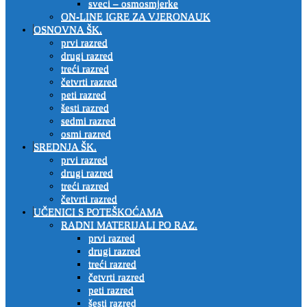
sveci – osmosmjerke
ON-LINE IGRE ZA VJERONAUK
OSNOVNA ŠK.
prvi razred
drugi razred
treći razred
četvrti razred
peti razred
šesti razred
sedmi razred
osmi razred
SREDNJA ŠK.
prvi razred
drugi razred
treći razred
četvrti razred
UČENICI S POTEŠKOĆAMA
RADNI MATERIJALI PO RAZ.
prvi razred
drugi razred
treći razred
četvrti razred
peti razred
šesti razred