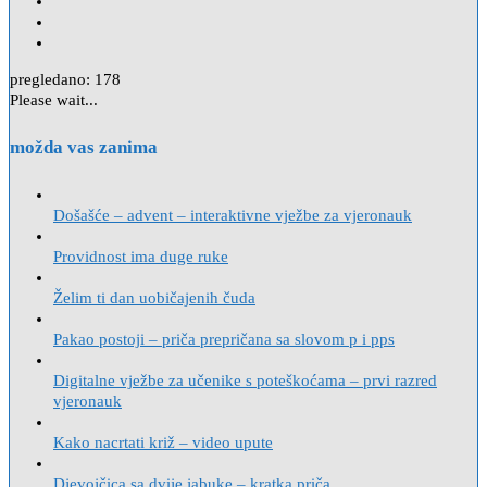
pregledano:
178
Please wait...
možda vas zanima
Došašće – advent – interaktivne vježbe za vjeronauk
Providnost ima duge ruke
Želim ti dan uobičajenih čuda
Pakao postoji – priča prepričana sa slovom p i pps
Digitalne vježbe za učenike s poteškoćama – prvi razred
vjeronauk
Kako nacrtati križ – video upute
Djevojčica sa dvije jabuke – kratka priča