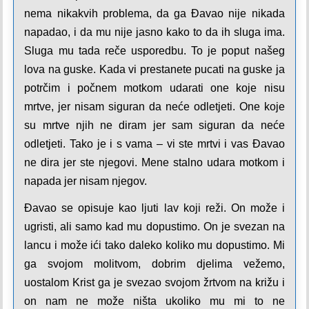
nema nikakvih problema, da ga Đavao nije nikada
napadao, i da mu nije jasno kako to da ih sluga ima.
Sluga mu tada reče usporedbu. To je poput našeg
lova na guske. Kada vi prestanete pucati na guske ja
potrčim i počnem motkom udarati one koje nisu
mrtve, jer nisam siguran da neće odletjeti. One koje
su mrtve njih ne diram jer sam siguran da neće
odletjeti. Tako je i s vama – vi ste mrtvi i vas Đavao
ne dira jer ste njegovi. Mene stalno udara motkom i
napada jer nisam njegov.
Đavao se opisuje kao ljuti lav koji reži. On može i
ugristi, ali samo kad mu dopustimo. On je svezan na
lancu i može ići tako daleko koliko mu dopustimo. Mi
ga svojom molitvom, dobrim djelima vežemo,
uostalom Krist ga je svezao svojom žrtvom na križu i
on nam ne može ništa ukoliko mu mi to ne