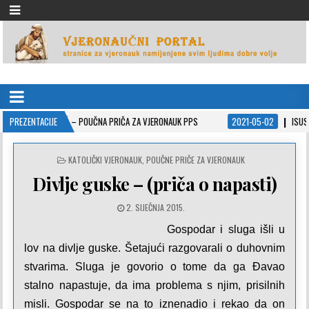
VJERONAUČNI PORTAL
stranice za vjeronauk namjenjene svim ljudima dobre volje
LADIĆ – POUČNA PRIČA ZA VJERONAUK PPS
PREZENTACIJE
2021-05-02
ISUSOVE PRISPODO
POSTED
KATOLIČKI VJERONAUK
,
POUČNE PRIČE ZA VJERONAUK
IN
Divlje guske – (priča o napasti)
2. SIJEČNJA 2015.
Gospodar i sluga išli u
lov na divlje guske. Šetajući razgovarali o duhovnim
stvarima. Sluga je govorio o tome da ga Đavao
stalno napastuje, da ima problema s njim, prisilnih
misli. Gospodar se na to iznenadio i rekao da on