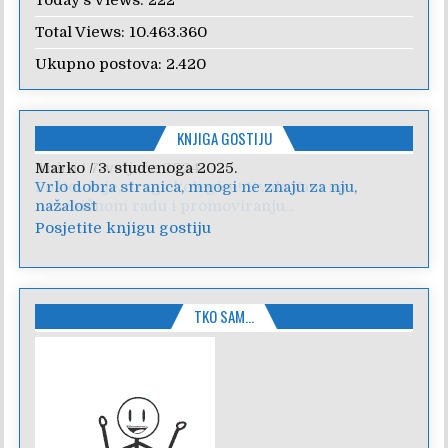
Today's Views:
222
Total Views:
10.463.360
Ukupno postova:
2.420
KNJIGA GOSTIJU
Anica
/
7. veljače 2024.
Poštovanje, draga kolegice! Hvala Vam na
nesebičnom radu i promoviranju...
Posjetite knjigu gostiju
TKO SAM…