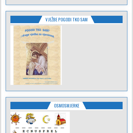
VJEŽBE POGODI TKO SAM
OSMOSMJERKE