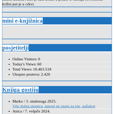
križni put je u crkvi.
mini e-knjižnica
posjetitelji
Online Visitors:
0
Today's Views:
60
Total Views:
10.463.518
Ukupno postova:
2.420
Knjiga gostiju
Marko
/
3. studenoga 2025.
Vrlo dobra stranica, mnogi ne znaju za nju, nažalost
Anica
/
7. veljače 2024.