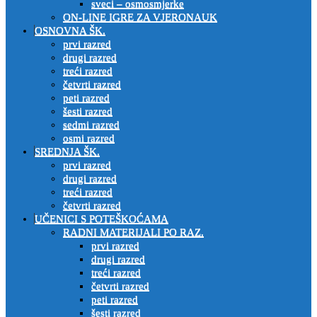
sveci – osmosmjerke
ON-LINE IGRE ZA VJERONAUK
OSNOVNA ŠK.
prvi razred
drugi razred
treći razred
četvrti razred
peti razred
šesti razred
sedmi razred
osmi razred
SREDNJA ŠK.
prvi razred
drugi razred
treći razred
četvrti razred
UČENICI S POTEŠKOĆAMA
RADNI MATERIJALI PO RAZ.
prvi razred
drugi razred
treći razred
četvrti razred
peti razred
šesti razred