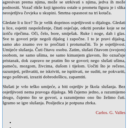
agresivan prema njima, može se utrkivati s njima, jedva ih može
podnositi. Vozač rikše koji ignorira ostale u prometu figura je i slika
neosjetljiva čovjeka u skupini. Smrtna opasnost na tri kotača.
Gledate li u lice? To je velik doprinos osjetljivosti u dijalogu. Gledati
u lice, osjetiti raspoloženje, čitati osjećaje, otkriti poruke koje se ne
izriču riječima. Oči, čelo, bore, smiješak. Ruke i noge, dah i glas.
Sve to govori prije negoli dijalog i započne. I to je pravi dijalog,
samo ako znamo sve to pročitati i protumačiti. To je osjetljivost.
Umijeće slušanja. Čuti čitavu osobu. Zatim, slušati čitavom (svojom)
osobom, ne samo ušima, ne samo kimanjem glavom, što označuje
pristanak, dok zapravo ne pratim što se govori; nego slušati ušima,
pameću, mozgom, živcima, dušom i tijelom. Uočiti što je rečeno,
razumjeti, prihvatiti, ne iskriviti, ne ispitivati, ne suditi, ne pokvariti,
nego poštivati, izraziti dobrodošlicu, zapamtiti.
Slušati je vrlo teško umijeće, a biti osjetljiv je škola slušanja. Bez
osjetljivosti nema pravoga dijaloga. Mi čujemo jedno, a razumijemo
drugo, čujemo što se govori, a razumijemo ono što želimo čuti.
Igramo se igre slušanja. Posljedica je potpuna zbrka.
Carlos. G. Valles