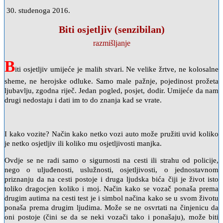
30. studenoga 2016.
Biti osjetljiv (senzibilan)
razmišljanje
B
iti osjetljiv umijeće je malih stvari. Ne velike žrtve, ne kolosalne
sheme, ne herojske odluke. Samo male pažnje, pojedinost prožeta
ljubavlju, zgodna riječ. Jedan pogled, posjet, dodir. Umijeće da nam
drugi nedostaju i dati im to do znanja kad se vrate.
I kako vozite? Način kako netko vozi auto može pružiti uvid koliko
je netko osjetljiv ili koliko mu osjetljivosti manjka.
Ovdje se ne radi samo o sigurnosti na cesti ili strahu od policije,
nego o uljuđenosti, uslužnosti, osjetljivosti, o jednostavnom
priznanju da na cesti postoje i druga ljudska bića čiji je život isto
toliko dragocjen koliko i moj. Način kako se vozač ponaša prema
drugim autima na cesti test je i simbol načina kako se u svom životu
ponaša prema drugim ljudima. Može se ne osvrtati na činjenicu da
oni postoje (čini se da se neki vozači tako i ponašaju), može biti