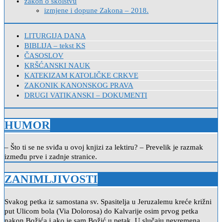
zakon o školstvu
izmjene i dopune Zakona – 2018.
LITURGIJA DANA
BIBLIJA – tekst KS
ČASOSLOV
KRŠĆANSKI NAUK
KATEKIZAM KATOLIČKE CRKVE
ZAKONIK KANONSKOG PRAVA
DRUGI VATIKANSKI – DOKUMENTI
HUMOR
– Što ti se ne sviđa u ovoj knjizi za lektiru? – Prevelik je razmak
između prve i zadnje stranice.
ZANIMLJIVOSTI
Svakog petka iz samostana sv. Spasitelja u Jeruzalemu kreće križni
put Ulicom bola (Via Dolorosa) do Kalvarije osim prvog petka
nakon Božića i ako je sam Božić u petak. U slučaju nevremena