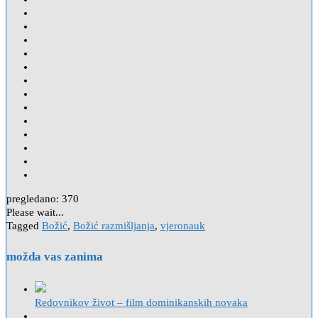
pregledano:
370
Please wait...
Tagged
Božić
,
Božić razmišljanja
,
vjeronauk
možda vas zanima
Redovnikov život – film dominikanskih novaka