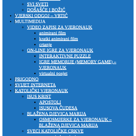
SVI SVETI
DOŠAŠĆE I BOŽIĆ
VJERSKI ODGOJ – VRTIĆ
MULTIMEDIJA
VIDEO ZAPISI ZA VJERONAUK
animirani film
kratki animirani film
crtanje
ON-LINE IGRE ZA VJERONAUK
INTERAKTIVNE PUZZLE
IGRE MEMORIJE (MEMORY GAME) –
VJERONAUK
virtualni posjet
PRIGODNO
SVIJET INTERNETA
KATOLIČKI VJERONAUK
ISUS KRIST
APOSTOLI
ISUSOVA ČUDESA
BLAŽENA DJEVICA MARIJA
OSMOSMJERKE ZA VJERONAUK –
BLAŽENA DJEVICA MARIJA
SVECI KATOLIČKE CRKVE