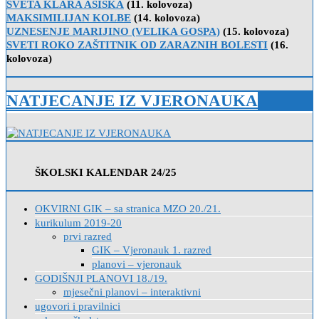
SVETA KLARA ASIŠKA
(11. kolovoza)
MAKSIMILIJAN KOLBE
(14. kolovoza)
UZNESENJE MARIJINO (VELIKA GOSPA)
(15. kolovoza)
SVETI ROKO ZAŠTITNIK OD ZARAZNIH BOLESTI
(16.
kolovoza)
NATJECANJE IZ VJERONAUKA
ŠKOLSKI KALENDAR 24/25
OKVIRNI GIK – sa stranica MZO 20./21.
kurikulum 2019-20
prvi razred
GIK – Vjeronauk 1. razred
planovi – vjeronauk
GODIŠNJI PLANOVI 18./19.
mjesečni planovi – interaktivni
ugovori i pravilnici