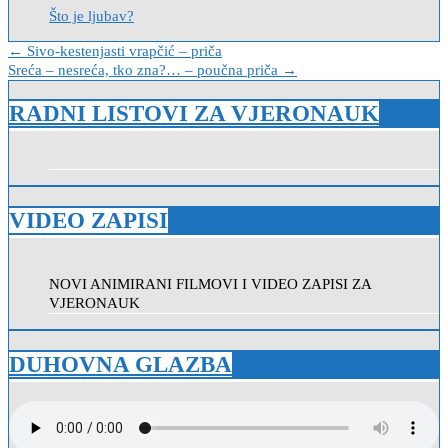
Što je ljubav?
Navigacija
← Sivo-kestenjasti vrapčić – priča
Sreća – nesreća, tko zna?… – poučna priča →
objava
RADNI LISTOVI ZA VJERONAUK
VIDEO ZAPISI
NOVI ANIMIRANI FILMOVI I VIDEO ZAPISI ZA
VJERONAUK
DUHOVNA GLAZBA