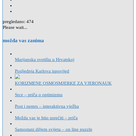
pregledano:
474
Please wait...
možda vas zanima
Marijanska svetišta u Hrvatskoj
Posljednja Karlova ispovijed
KORIZMENE OSMOSMJERKE ZA VJERONAUK
Srce – priča o optimizmu
Post i nemrs – interaktivna vježba
Možda vas je htio usrećiti – priča
Samostani diljem svijeta – on line puzzle