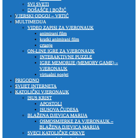
SVI SVETI
DOŠAŠĆE I BOŽIĆ
VJERSKI ODGOJ – VRTIĆ
MULTIMEDIJA
VIDEO ZAPISI ZA VJERONAUK
animirani film
kratki animirani film
crtanje
ON-LINE IGRE ZA VJERONAUK
INTERAKTIVNE PUZZLE
IGRE MEMORIJE (MEMORY GAME) –
VJERONAUK
virtualni posjet
PRIGODNO
SVIJET INTERNETA
KATOLIČKI VJERONAUK
ISUS KRIST
APOSTOLI
ISUSOVA ČUDESA
BLAŽENA DJEVICA MARIJA
OSMOSMJERKE ZA VJERONAUK –
BLAŽENA DJEVICA MARIJA
SVECI KATOLIČKE CRKVE