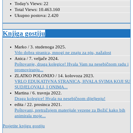
Today's Views:
22
Total Views:
10.463.160
Ukupno postova:
2.420
Knjiga gostiju
Marko
/
3. studenoga 2025.
Vrlo dobra stranica, mnogi ne znaju za nju, nažalost
Anica
/
7. veljače 2024.
Poštovanje, draga kolegice! Hvala Vam na nesebičnom radu i
promoviranju...
ZLATKO POLONIJO
/
14. kolovoza 2023.
VRLO EDUKATIVNA STRANICA, HVALA SVIMA KOJI SU
SUDJELOVALI, I ONIMA...
Martina
/
6. travnja 2022.
Draga kolegice! Hvala na nesebičnom dijeljenju!
edita
/
22. prosinca 2021.
Poštovani, pretražujem materijale vezene za Božić kako bih
animirala moje...
Posjetite knjigu gostiju