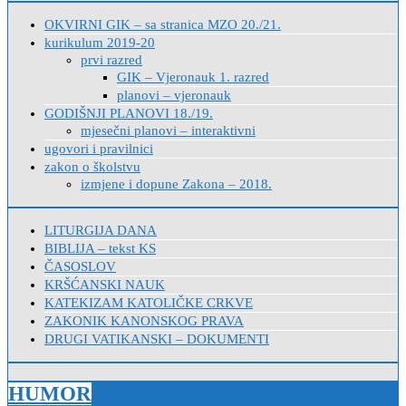
OKVIRNI GIK – sa stranica MZO 20./21.
kurikulum 2019-20
prvi razred
GIK – Vjeronauk 1. razred
planovi – vjeronauk
GODIŠNJI PLANOVI 18./19.
mjesečni planovi – interaktivni
ugovori i pravilnici
zakon o školstvu
izmjene i dopune Zakona – 2018.
LITURGIJA DANA
BIBLIJA – tekst KS
ČASOSLOV
KRŠĆANSKI NAUK
KATEKIZAM KATOLIČKE CRKVE
ZAKONIK KANONSKOG PRAVA
DRUGI VATIKANSKI – DOKUMENTI
HUMOR