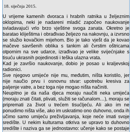
18. siječnja 2015.
U vrijeme kamenih dvoraca i hrabrih ratnika u željeznim
oklopima, neki je nadareni mladić započeo naukovanje
svladavajući vrlo brzo vještine svoga zanata. Okretno je
baratao kliještima i obrađivao željezo na nakovnju, a izvrsno
se služio kovačkim mijehom. Bio je tako vješt da je kovao
mačeve savršenih oblika s tankim ali čvrstim oštricama
otpornim na sve udarce, izrađivao je velike svijećnjake s
tisuću ukrasnih pojedinosti i teška ulazna vrata.
Kad je završio naukovanje, dobio je posao u kraljevskoj
radionici.
Sve njegovo umijeće nije mu, međutim, ništa koristilo, jer
nije naučio prvu i osnovnu stvar: upotrebu kresiva za
paljenje vatre, a bez toga nije mogao ništa načiniti.
Neupitno je da naša djeca moraju naučiti neka umijeća
(moraju znati čitati, plivati, služiti se računalom…), moraju se
pripremati za život u trećem tisućljeću. Ali ako im ne
ponudimo ništa više, ako im uskratimo ono duhovno, onda ih
učimo samo umijeću preživljavanja, koje neće imati svoje
središte. U nekim kulturama otkriva se upravo to duhovno
središte i naziva ga se jednostavno: učenje kako se postaje