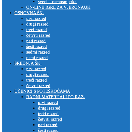
sveci – osmosmjerke
ON-LINE IGRE ZA VJERONAUK
OSNOVNA ŠK.
prvi razred
drugi razred
treći razred
četvrti razred
peti razred
šesti razred
sedmi razred
osmi razred
SREDNJA ŠK.
prvi razred
drugi razred
treći razred
četvrti razred
UČENICI S POTEŠKOĆAMA
RADNI MATERIJALI PO RAZ.
prvi razred
drugi razred
treći razred
četvrti razred
peti razred
šesti razred