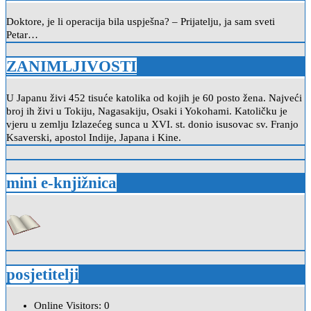
Doktore, je li operacija bila uspješna? – Prijatelju, ja sam sveti
Petar…
ZANIMLJIVOSTI
U Japanu živi 452 tisuće katolika od kojih je 60 posto žena. Najveći
broj ih živi u Tokiju, Nagasakiju, Osaki i Yokohami. Katoličku je
vjeru u zemlju Izlazećeg sunca u XVI. st. donio isusovac sv. Franjo
Ksaverski, apostol Indije, Japana i Kine.
mini e-knjižnica
posjetitelji
Online Visitors:
0