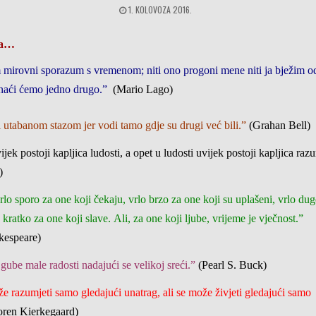
1. KOLOVOZA 2016.
ja…
 mirovni sporazum s vremenom; niti ono progoni mene niti ja bježim o
naći ćemo jedno drugo.”
(Mario Lago)
 utabanom stazom jer vodi tamo gdje su drugi već bili.”
(Grahan Bell)
ijek postoji kapljica ludosti, a opet u ludosti uvijek postoji kapljica raz
)
rlo sporo za one koji čekaju, vrlo brzo za one koji su uplašeni, vrlo dug
o kratko za one koji slave.
Ali, za one koji ljube, vrijeme je vječnost.”
kespeare)
gube male radosti nadajući se velikoj sreći.”
(Pearl S. Buck)
e razumjeti samo gledajući unatrag, ali se može živjeti gledajući samo
oren Kierkegaard)