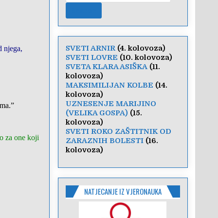
SVETI ARNIR
(4. kolovoza)
d njega,
SVETI LOVRE
(10. kolovoza)
SVETA KLARA ASIŠKA
(11.
kolovoza)
MAKSIMILIJAN KOLBE
(14.
kolovoza)
UZNESENJE MARIJINO
uma.”
(VELIKA GOSPA)
(15.
kolovoza)
SVETI ROKO ZAŠTITNIK OD
o za one koji
ZARAZNIH BOLESTI
(16.
kolovoza)
NATJECANJE IZ VJERONAUKA