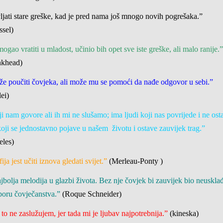
ljati stare greške, kad je pred nama još mnogo novih pogrešaka.”
ssel)
ogao vratiti u mladost, učinio bih opet sve iste greške, ali malo ranije.
nkhead)
že poučiti čovjeka, ali može mu se pomoći da nađe odgovor u sebi.”
lei)
ji nam govore ali ih mi ne slušamo; ima ljudi koji nas povrijede i ne osta
 koji se jednostavno pojave u našem životu i ostave zauvijek trag.”
reles)
ija jest učiti iznova gledati svijet.”
(Merleau-Ponty )
jbolja melodija u glazbi života. Bez nje čovjek bi zauvijek bio neuskla
oru čovječanstva.”
(Roque Schneider)
to ne zaslužujem, jer tada mi je ljubav najpotrebnija.”
(kineska)