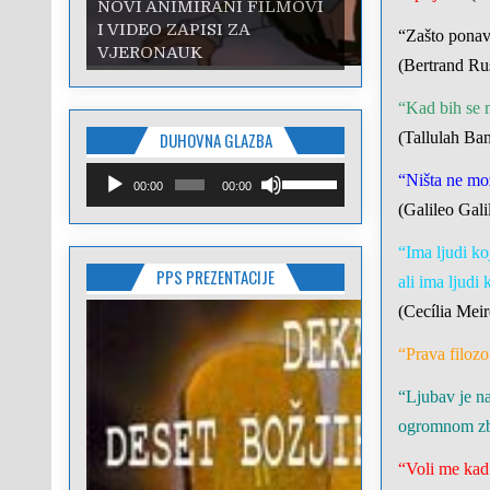
NOVI ANIMIRANI FILMOVI
I VIDEO ZAPISI ZA
“Zašto ponav
VJERONAUK
(Bertrand Ru
“Kad bih se m
(Tallulah Ba
DUHOVNA GLAZBA
Reproduktor
Upotrijebite
“Ništa ne mo
00:00
00:00
audiozapisa
tipke
(Galileo Gali
sa
strelicama
“Ima ljudi ko
Gore/Dolje
PPS PREZENTACIJE
kako
ali ima ljudi
biste
(Cecília Mei
pojačali
ili
“Prava filozof
smanjili
zvuk.
“Ljubav je na
ogromnom zb
“Voli me kad 