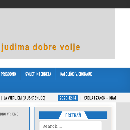
PRIGODNO
SVIJET INTERNETA
KATOLIČKI VJERONAUK
EM (U USKRSNUĆE)
2020-12-14
KADIJA I ZAKON – KRATKA PRIČA U PPS-U
ODNO VRIJEME
PRETRAŽI
Search
for: