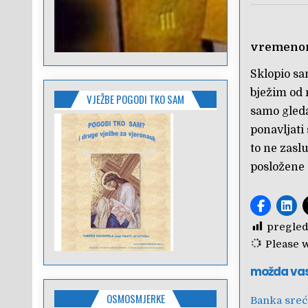
vremen
Sklopio sa
bježim od 
VJEŽBE POGODI TKO SAM
samo gleda
ponavljati
to ne zaslu
posložene 
pregled
Please wa
možda va
OSMOSMJERKE
Banka sreć