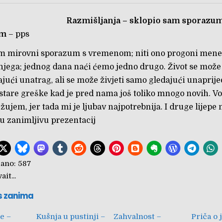
Razmišljanja – sklopio sam sporazum
om
– pps
m mirovni sporazum s vremenom; niti ono progoni mene, 
njega; jednog dana naći ćemo jedno drugo. Život se može
jući unatrag, ali se može živjeti samo gledajući unaprije
 stare greške kad je pred nama još toliko mnogo novih. V
žujem, jer tada mi je ljubav najpotrebnija. I druge lijepe 
u zanimljivu prezentacij
ano:
587
it...
s zanima
e –
Kušnja u pustinji –
Zahvalnost –
Priča o 