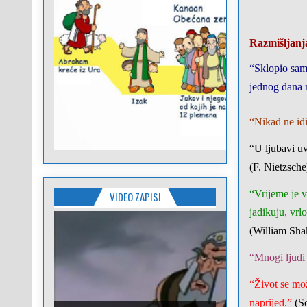
Razmišljan
“Sklopio sam
jednog dana 
“Nikad ne idi
“U ljubavi uv
(F. Nietzsche
“Vrijeme je v
VIDEO ZAPISI
jadikuju, vrl
(William Sha
“Mnogi ljudi 
“Život se mož
naprijed.”
(S