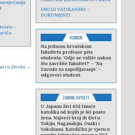
suosjećanju
i
DRUGI VATIKANSKI –
DOKUMENTI
tvoru –
priča
HUMOR
Na jednom hrvatskom
fakultetu profesor pita
studenta: ‘Gdje se vidite nakon
što završite fakultet?’ – ‘Na
vari u životu →
Zavodu za zapošljavanje.’ –
odgovori student.
ZANIMLJIVOSTI
U Japanu živi 452 tisuće
katolika od kojih je 60 posto
žena. Najveći broj ih živi u
Tokiju, Nagasakiju, Osaki i
Yokohami. Katoličku je vjeru u