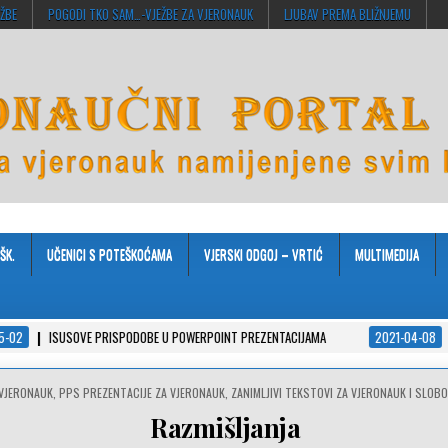
EŽBE
POGODI TKO SAM…-VJEŽBE ZA VJERONAUK
LJUBAV PREMA BLIŽNJEMU
ŠK.
UČENICI S POTEŠKOĆAMA
VJERSKI ODGOJ – VRTIĆ
MULTIMEDIJA
USOVE PRISPODOBE U POWERPOINT PREZENTACIJAMA
2021-04-08
JA VJERUJ
 VJERONAUK
,
PPS PREZENTACIJE ZA VJERONAUK
,
ZANIMLJIVI TEKSTOVI ZA VJERONAUK I SLOB
Razmišljanja