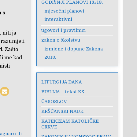
GODIŠNJI PLANOVI 18./19.
mjesečni planovi –
 s
interaktivni
ugovori i pravilnici
niti ja
zakon o školstvu
 razumjeti
izmjene i dopune Zakona –
d. Zašto
2018.
oli me kad
misli
LITURGIJA DANA
BIBLIJA – tekst KS
ČASOSLOV
KRŠĆANSKI NAUK
KATEKIZAM KATOLIČKE
CRKVE
jaguaru ili
ZAKONIK KANONSKOG PRAVA