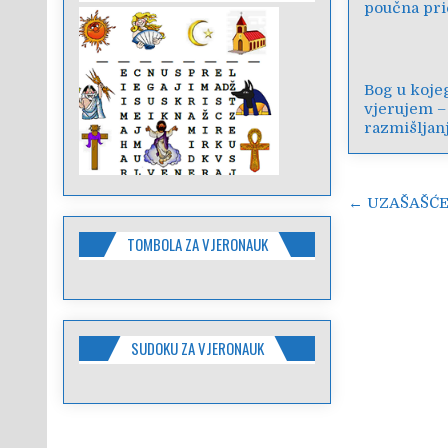
poučna pri
Bog u koje
vjerujem –
razmišljan
Navigac
← UZAŠAŠĆE
objava
TOMBOLA ZA VJERONAUK
SUDOKU ZA VJERONAUK