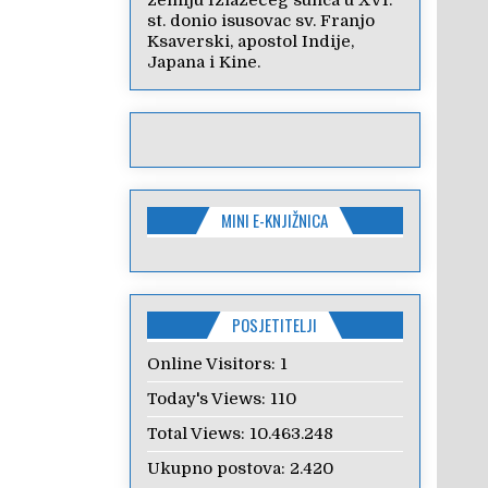
zemlju Izlazećeg sunca u XVI.
st. donio isusovac sv. Franjo
Ksaverski, apostol Indije,
Japana i Kine.
MINI E-KNJIŽNICA
POSJETITELJI
Online Visitors:
1
Today's Views:
110
Total Views:
10.463.248
Ukupno postova:
2.420