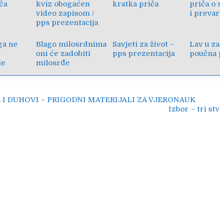
ča
kviz obogaćen
kratka priča
priča o 
video zapisom /
i prevar
pps prezentacija
ga ne
Blago milosrdnima
Savjeti za život –
Lav u za
oni će zadobiti
pps prezentacija
poučna 
je
milosrđe
ija
 I DUHOVI – PRIGODNI MATERIJALI ZA VJERONAUK
Izbor – tri st