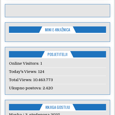
MINI E-KNJIŽNICA
POSJETITELJI
Online Visitors:
1
Today's Views:
124
Total Views:
10.463.773
Ukupno postova:
2.420
KNJIGA GOSTIJU
Marko
Anica
/
/
7. veljače 2024.
3. studenoga 2025.