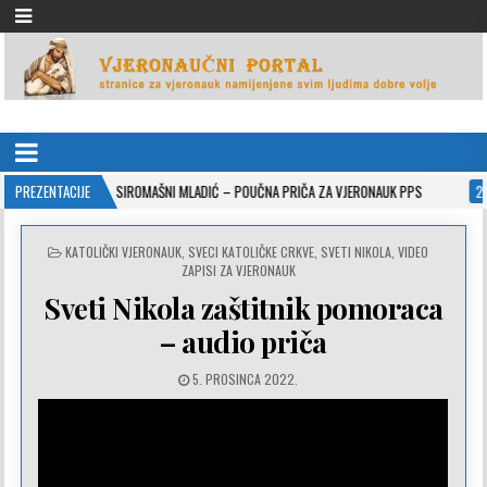
VJERONAUČNI PORTAL
stranice za vjeronauk namjenjene svim ljudima dobre volje
-10-26
PREZENTACIJE
SIROMAŠNI MLADIĆ – POUČNA PRIČA ZA VJERONAUK PPS
2021-05-0
POSTED
KATOLIČKI VJERONAUK
,
SVECI KATOLIČKE CRKVE
,
SVETI NIKOLA
,
VIDEO
IN
ZAPISI ZA VJERONAUK
Sveti Nikola zaštitnik pomoraca
– audio priča
5. PROSINCA 2022.