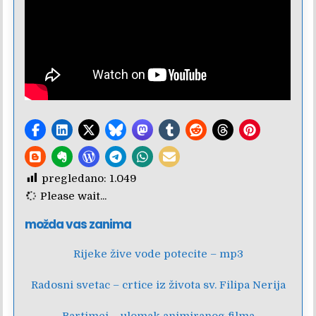
pregledano:
1.049
Please wait...
možda vas zanima
Rijeke žive vode potecite – mp3
Radosni svetac – crtice iz života sv. Filipa Nerija
Bartimej – ulomak animiranog filma