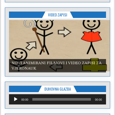
VIDEO ZAPISI
NOVI ANIMIRANI FILMOVI I VIDEO ZAPISI ZA
NOVI ANIMIRANI FILMOVI I VIDEO ZAPISI ZA
VJERONAUK
VJERONAUK
DUHOVNA GLAZBA
Reproduktor
00:00
00:00
audiozapisa