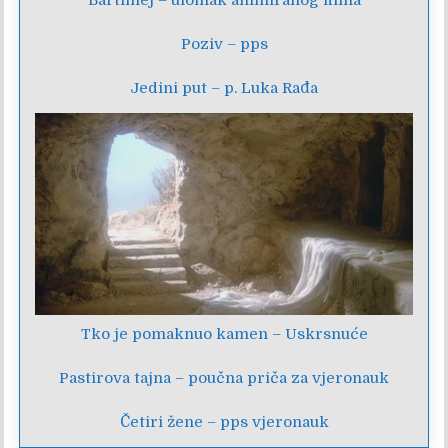
Poziv – pps
Jedini put – p. Luka Rađa
Tko je pomaknuo kamen – Uskrsnuće
Pastirova tajna – poučna priča za vjeronauk
Četiri žene – pps vjeronauk