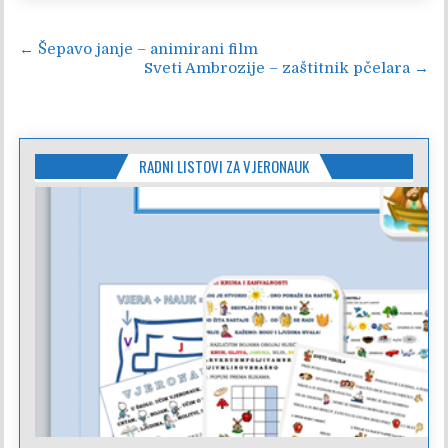
Navigacija
← Šepavo janje – animirani film
Sveti Ambrozije – zaštitnik pčelara →
objava
RADNI LISTOVI ZA VJERONAUK