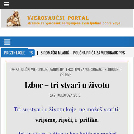
VJERONAUČNI PORTAL
stranice za vjeronauk namjenjene svim ljudima dobre volje
2022-10-26
PREZENTACIJE
SIROMAŠNI MLADIĆ – POUČNA PRIČA ZA VJERONAUK PPS
2021
POSTED
KATOLIČKI VJERONAUK
,
ZANIMLJIVI TEKSTOVI ZA VJERONAUK I SLOBODNO
IN
VRIJEME
Izbor – tri stvari u životu
2. KOLOVOZA 2016.
Tri su stvari u životu koje ne možeš vratiti:
vrijeme,
riječi,
i prilike.
Tri su stvari u životu bez kojih ne možeš