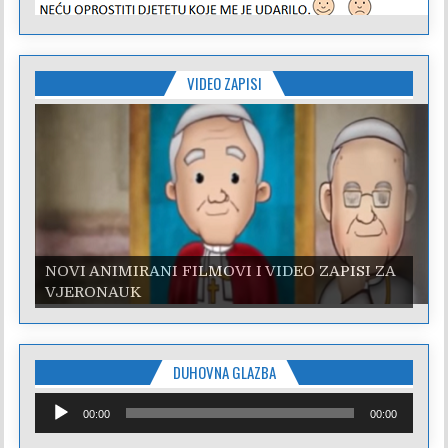
VIDEO ZAPISI
NOVI ANIMIRANI FILMOVI I VIDEO ZAPISI ZA
VJERONAUK
DUHOVNA GLAZBA
Reproduktor
00:00
00:00
audiozapisa