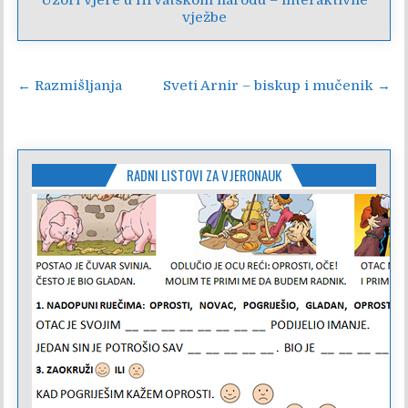
Uzori vjere u Hrvatskom narodu – interaktivne
vježbe
Navigacija
← Razmišljanja
Sveti Arnir – biskup i mučenik →
objava
RADNI LISTOVI ZA VJERONAUK