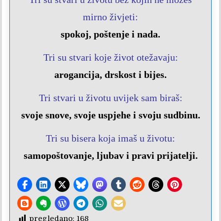
mirno živjeti:
spokoj,
poštenje
i nada.
Tri su stvari koje život otežavaju:
arogancija,
drskost
i bijes.
Tri stvari u životu uvijek sam biraš:
svoje snove,
svoje uspjehe
i svoju sudbinu.
Tri su bisera koja imaš u životu:
samopoštovanje,
ljubav
i pravi prijatelji
.
pregledano:
168