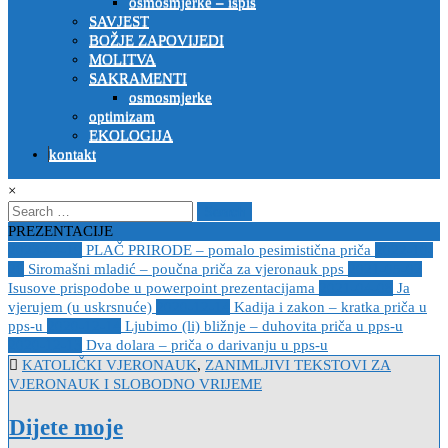
osmosmjerke – ispis
SAVJEST
BOŽJE ZAPOVIJEDI
MOLITVA
SAKRAMENTI
osmosmjerke
optimizam
EKOLOGIJA
kontakt
×
Search
for:
PREZENTACIJE
2023-04-19
PLAČ PRIRODE – pomalo pesimistična priča
2022-10-
26
Siromašni mladić – poučna priča za vjeronauk pps
2021-05-02
Isusove prispodobe u powerpoint prezentacijama
2021-04-08
Ja
vjerujem (u uskrsnuće)
2020-12-14
Kadija i zakon – kratka priča u
pps-u
2020-12-14
Ljubimo (li) bližnje – duhovita priča u pps-u
2020-12-13
Dva dolara – priča o darivanju u pps-u
Posted
KATOLIČKI VJERONAUK
,
ZANIMLJIVI TEKSTOVI ZA
in
VJERONAUK I SLOBODNO VRIJEME
Dijete moje