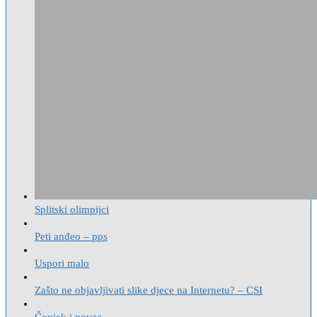
Splitski olimpijci
Peti anđeo – pps
Uspori malo
Zašto ne objavljivati slike djece na Internetu? – CSI
Čovjek i novac