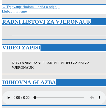
Navigacija
← Trgovanje školom – priča o odgoju
Ljubav i vrijeme →
objava
RADNI LISTOVI ZA VJERONAUK
VIDEO ZAPISI
NOVI ANIMIRANI FILMOVI I VIDEO ZAPISI ZA
VJERONAUK
DUHOVNA GLAZBA