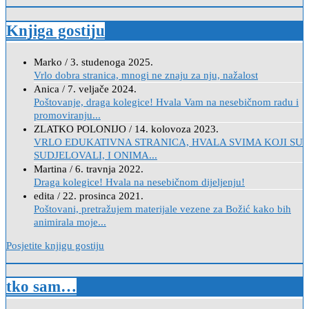
Knjiga gostiju
Marko
/
3. studenoga 2025.
Vrlo dobra stranica, mnogi ne znaju za nju, nažalost
Anica
/
7. veljače 2024.
Poštovanje, draga kolegice! Hvala Vam na nesebičnom radu i
promoviranju...
ZLATKO POLONIJO
/
14. kolovoza 2023.
VRLO EDUKATIVNA STRANICA, HVALA SVIMA KOJI SU
SUDJELOVALI, I ONIMA...
Martina
/
6. travnja 2022.
Draga kolegice! Hvala na nesebičnom dijeljenju!
edita
/
22. prosinca 2021.
Poštovani, pretražujem materijale vezene za Božić kako bih
animirala moje...
Posjetite knjigu gostiju
tko sam…