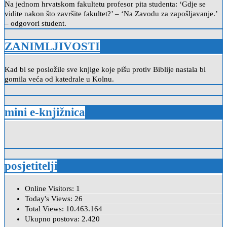
Na jednom hrvatskom fakultetu profesor pita studenta: ‘Gdje se
vidite nakon što završite fakultet?’ – ‘Na Zavodu za zapošljavanje.’
– odgovori student.
ZANIMLJIVOSTI
Kad bi se posložile sve knjige koje pišu protiv Biblije nastala bi
gomila veća od katedrale u Kolnu.
mini e-knjižnica
posjetitelji
Online Visitors:
1
Today's Views:
26
Total Views:
10.463.164
Ukupno postova:
2.420