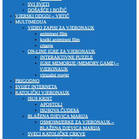
SVI SVETI
DOŠAŠĆE I BOŽIĆ
VJERSKI ODGOJ – VRTIĆ
MULTIMEDIJA
VIDEO ZAPISI ZA VJERONAUK
animirani film
kratki animirani film
crtanje
ON-LINE IGRE ZA VJERONAUK
INTERAKTIVNE PUZZLE
IGRE MEMORIJE (MEMORY GAME) –
VJERONAUK
virtualni posjet
PRIGODNO
SVIJET INTERNETA
KATOLIČKI VJERONAUK
ISUS KRIST
APOSTOLI
ISUSOVA ČUDESA
BLAŽENA DJEVICA MARIJA
OSMOSMJERKE ZA VJERONAUK –
BLAŽENA DJEVICA MARIJA
SVECI KATOLIČKE CRKVE