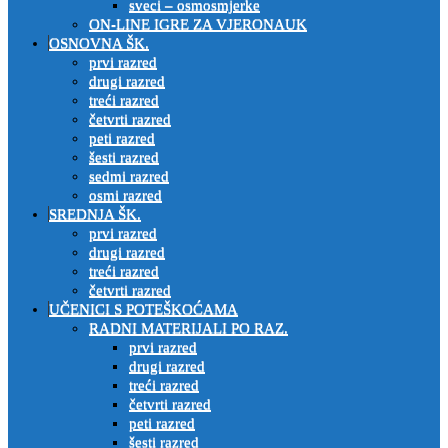
sveci – osmosmjerke
ON-LINE IGRE ZA VJERONAUK
OSNOVNA ŠK.
prvi razred
drugi razred
treći razred
četvrti razred
peti razred
šesti razred
sedmi razred
osmi razred
SREDNJA ŠK.
prvi razred
drugi razred
treći razred
četvrti razred
UČENICI S POTEŠKOĆAMA
RADNI MATERIJALI PO RAZ.
prvi razred
drugi razred
treći razred
četvrti razred
peti razred
šesti razred