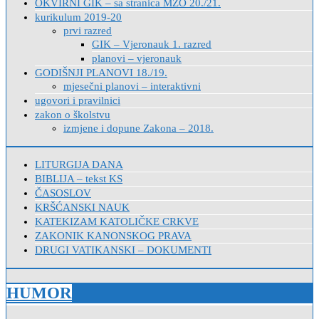
OKVIRNI GIK – sa stranica MZO 20./21.
kurikulum 2019-20
prvi razred
GIK – Vjeronauk 1. razred
planovi – vjeronauk
GODIŠNJI PLANOVI 18./19.
mjesečni planovi – interaktivni
ugovori i pravilnici
zakon o školstvu
izmjene i dopune Zakona – 2018.
LITURGIJA DANA
BIBLIJA – tekst KS
ČASOSLOV
KRŠĆANSKI NAUK
KATEKIZAM KATOLIČKE CRKVE
ZAKONIK KANONSKOG PRAVA
DRUGI VATIKANSKI – DOKUMENTI
HUMOR