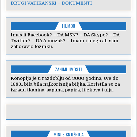
DRUGI VATIKANSKI – DOKUMENTI
HUMOR
Imaš li Facebook? – DA MSN? – DA Skype? – DA
Twitter? – DA A mozak? – Imam i njega ali sam
zaboravio lozinku.
ZANIMLJIVOSTI
Konoplja je u razdoblju od 3000 godina, sve do
1883., bila bila najkorisnija biljka. Koristila se za
izradu tkanina, sapuna, papira, lijekova i ulja.
MINI E-KNJIŽNICA