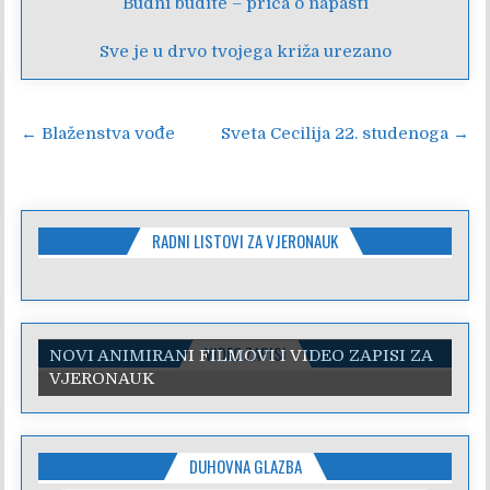
Budni budite – priča o napasti
Sve je u drvo tvojega križa urezano
Navigacija
← Blaženstva vođe
Sveta Cecilija 22. studenoga →
objava
RADNI LISTOVI ZA VJERONAUK
VIDEO ZAPISI
NOVI ANIMIRANI FILMOVI I VIDEO ZAPISI ZA
VJERONAUK
DUHOVNA GLAZBA