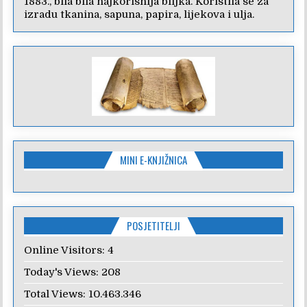
1883., bila bila najkorisnija biljka. Koristila se za
izradu tkanina, sapuna, papira, lijekova i ulja.
MINI E-KNJIŽNICA
POSJETITELJI
Online Visitors:
4
Today's Views:
208
Total Views:
10.463.346