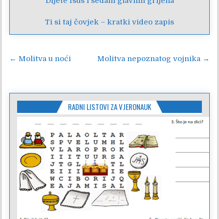
Dijete Isus i sedam glavnih grijeha
Ti si taj čovjek – kratki video zapis
Navigacija
← Molitva u noći
Molitva nepoznatog vojnika →
objava
RADNI LISTOVI ZA VJERONAUK