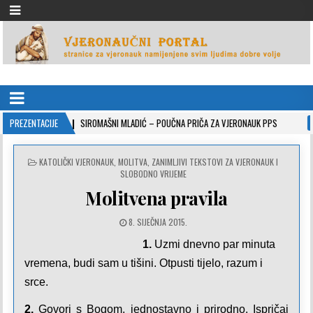
VJERONAUČNI PORTAL
stranice za vjeronauk namjenjene svim ljudima dobre volje
-10-26
PREZENTACIJE
SIROMAŠNI MLADIĆ – POUČNA PRIČA ZA VJERONAUK PPS
2021-05-0
POSTED
KATOLIČKI VJERONAUK
,
MOLITVA
,
ZANIMLJIVI TEKSTOVI ZA VJERONAUK I
IN
SLOBODNO VRIJEME
Molitvena pravila
8. SIJEČNJA 2015.
1.
Uzmi dnevno par minuta
vremena, budi sam u tišini. Otpusti tijelo, razum i
srce.
2.
Govori s Bogom, jednostavno i prirodno. Ispričaj