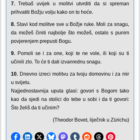
7.
Trebaš uvijek u molitvi utvrditi da si spreman
prihvatiti Božju volju kako on to hoće.
8.
Stavi kod molitve sve u Božje ruke. Moli za snagu,
da možeš činiti najbolje što možeš, ostalo s punim
povjerenjem prepusti Bogu.
9.
Pomoli se i za one, koji te ne vole, ili koji su ti
učinili zlo. To će ti dati izvanrednu snagu.
10.
Dnevno izreci molitvu za tvoju domovinu i za mir
u svijetu.
Najjednostavnija uputa glasi:
govori s Bogom tako
kao da sjedi na stolici do tebe u sobi i da ti govori:
Što želiš da ti učinim?
(Theodor Bovet, liječnik u Zürichu)