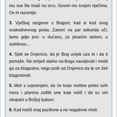
mu sve što imaš na srcu. Govori mu svojim riječima.
On ih razumije.
3.
Vježbaj razgovor s Bogom, kad si kod svog
svakodnevnog posla. Zatvori na par sekunda oči,
tamo gdje jesi: u dućanu, za pisaćim stolom, u
autobusu…
4.
Sjeti se činjenice, da je Bog uvijek uza te i da ti
pomaže. Ne smiješ stalno na Boga navaljivati i moliti
ga za blagoslov, nego pođi od činjenice da te on želi
blagosloviti.
5.
Moli s uvjerenjem, da će tvoje molitve preko svih
mora i planina zaštiti one koje voliš i da su oni
okupani u Božjoj ljubavi.
6.
Kad moliš imaj pozitivne a ne negativne misli.