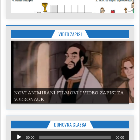
VIDEO ZAPISI
NOVI ANIMIRANI FILMOVI I VIDEO ZAPISI ZA
NOVI ANIMIRANI FILMOVI I VIDEO ZAPISI ZA
VJERONAUK
VJERONAUK
DUHOVNA GLAZBA
Reproduktor
00:00
00:00
audiozapisa