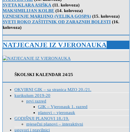
SVETA KLARA ASIŠKA
(11. kolovoza)
MAKSIMILIJAN KOLBE
(14. kolovoza)
UZNESENJE MARIJINO (VELIKA GOSPA)
(15. kolovoza)
SVETI ROKO ZAŠTITNIK OD ZARAZNIH BOLESTI
(16.
kolovoza)
NATJECANJE IZ VJERONAUKA
ŠKOLSKI KALENDAR 24/25
OKVIRNI GIK – sa stranica MZO 20./21.
kurikulum 2019-20
prvi razred
GIK – Vjeronauk 1. razred
planovi – vjeronauk
GODIŠNJI PLANOVI 18./19.
mjesečni planovi – interaktivni
ugovori i pravilnici