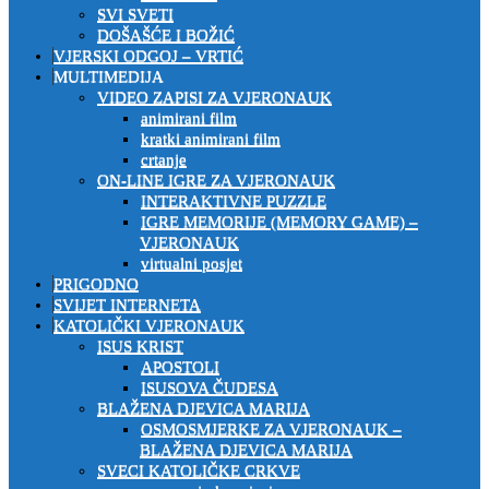
SVI SVETI
DOŠAŠĆE I BOŽIĆ
VJERSKI ODGOJ – VRTIĆ
MULTIMEDIJA
VIDEO ZAPISI ZA VJERONAUK
animirani film
kratki animirani film
crtanje
ON-LINE IGRE ZA VJERONAUK
INTERAKTIVNE PUZZLE
IGRE MEMORIJE (MEMORY GAME) –
VJERONAUK
virtualni posjet
PRIGODNO
SVIJET INTERNETA
KATOLIČKI VJERONAUK
ISUS KRIST
APOSTOLI
ISUSOVA ČUDESA
BLAŽENA DJEVICA MARIJA
OSMOSMJERKE ZA VJERONAUK –
BLAŽENA DJEVICA MARIJA
SVECI KATOLIČKE CRKVE