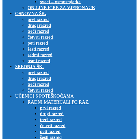
sveci – osmosmjerke
ON-LINE IGRE ZA VJERONAUK
OSNOVNA ŠK.
prvi razred
drugi razred
treći razred
četvrti razred
peti razred
šesti razred
sedmi razred
osmi razred
SREDNJA ŠK.
prvi razred
drugi razred
treći razred
četvrti razred
UČENICI S POTEŠKOĆAMA
RADNI MATERIJALI PO RAZ.
prvi razred
drugi razred
treći razred
četvrti razred
peti razred
šesti razred