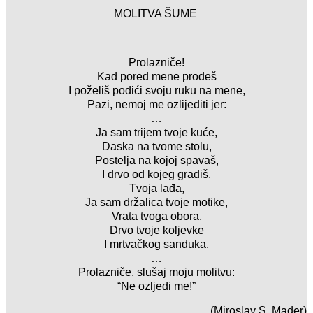
MOLITVA ŠUME
Prolazniče!
Kad pored mene prođeš
I poželiš podići svoju ruku na mene,
Pazi, nemoj me ozlijediti jer:
…
Ja sam trijem tvoje kuće,
Daska na tvome stolu,
Postelja na kojoj spavaš,
I drvo od kojeg gradiš.
Tvoja lađa,
Ja sam držalica tvoje motike,
Vrata tvoga obora,
Drvo tvoje koljevke
I mrtvačkog sanduka.
…
Prolazniče, slušaj moju molitvu:
“Ne ozljedi me!”
(Miroslav S. Mađer)