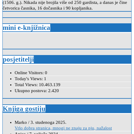
(1506. g.). Nikada nije brojila više od 250 gardista, a danas je čine
četvorica časnika, 16 dočasnika i 90 kopljanika.
mini e-knjižnica
posjetitelji
Online Visitors:
0
Today's Views:
1
Total Views:
10.463.139
Ukupno postova:
2.420
Knjiga gostiju
Marko
/
3. studenoga 2025.
Vrlo dobra stranica, mnogi ne znaju za nju, nažalost
Anica
/
7. veljače 2024.