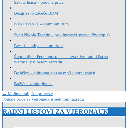
Sakata lisica – poučna priča
Bezgrješno začeće BDM
Ivan Pavao II. – animirani film
Sveti Nikola Tavelić – prvi hrvatski svetac (životopis)
Pazi ti – indijanska mudrost
Život i djelo Petra apostola – interaktivni radni list za
vjeronauk u petom razredu
Došašće – duhovna glazba mp3 i notni zapisi
Božićne zanimljivosti
Navigacija
← Molitva indijske princeze
Poučne priče za vjeronauk u sedmom razredu →
objava
RADNI LISTOVI ZA VJERONAUK