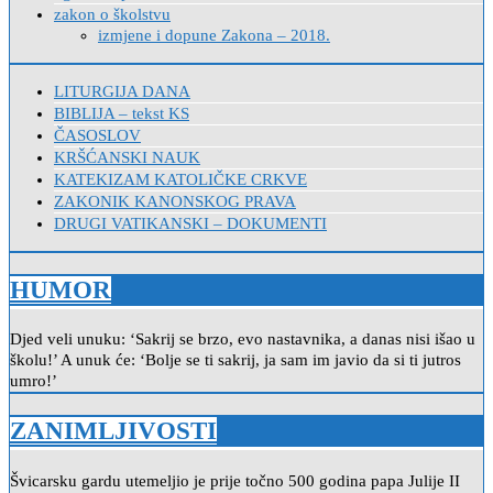
zakon o školstvu
izmjene i dopune Zakona – 2018.
LITURGIJA DANA
BIBLIJA – tekst KS
ČASOSLOV
KRŠĆANSKI NAUK
KATEKIZAM KATOLIČKE CRKVE
ZAKONIK KANONSKOG PRAVA
DRUGI VATIKANSKI – DOKUMENTI
HUMOR
Djed veli unuku: ‘Sakrij se brzo, evo nastavnika, a danas nisi išao u
školu!’ A unuk će: ‘Bolje se ti sakrij, ja sam im javio da si ti jutros
umro!’
ZANIMLJIVOSTI
Švicarsku gardu utemeljio je prije točno 500 godina papa Julije II