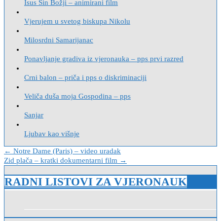
Isus Sin Božji – animirani film
Vjerujem u svetog biskupa Nikolu
Milosrdni Samarijanac
Ponavljanje gradiva iz vjeronauka – pps prvi razred
Crni balon – priča i pps o diskriminaciji
Veliča duša moja Gospodina – pps
Sanjar
Ljubav kao višnje
Navigacija
← Notre Dame (Paris) – video uradak
Zid plača – kratki dokumentarni film →
objava
RADNI LISTOVI ZA VJERONAUK