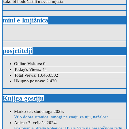
kako bi hodočastili u sveta mjesta.
mini e-knjižnica
posjetitelji
Online Visitors:
0
Today's Views:
44
Total Views:
10.463.502
Ukupno postova:
2.420
Knjiga gostiju
Marko
/
3. studenoga 2025.
Vrlo dobra stranica, mnogi ne znaju za nju, nažalost
Anica
/
7. veljače 2024.
Poštovanje, draga kolegice! Hvala Vam na nesebičnom radu i