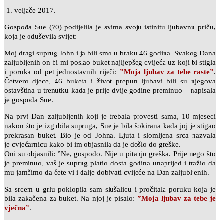
1. veljače 2017.
Gospođa Sue (70) podijelila je svima svoju istinitu ljubavnu priču,
koja je oduševila svijet:
Moj dragi suprug John i ja bili smo u braku 46 godina. Svakog Dana
zaljubljenih on bi mi poslao buket najljepšeg cvijeća uz koji bi stigla
i poruka od pet jednostavnih riječi:
”Moja ljubav za tebe raste”
.
Četvero djece, 46 buketa i život prepun ljubavi bili su njegova
ostavština u trenutku kada je prije dvije godine preminuo – napisala
je gospođa Sue.
Na prvi Dan zaljubljenih koji je trebala provesti sama, 10 mjeseci
nakon što je izgubila supruga, Sue je bila šokirana kada joj je stigao
prekrasan buket. Bio je od Johna. Ljuta i slomljena srca nazvala
je cvjećarnicu kako bi im objasnila da je došlo do greške.
Oni su objasnili: ”Ne, gospođo. Nije u pitanju greška. Prije nego što
je preminuo, vaš je suprug platio dosta godina unaprijed i tražio da
mu jamčimo da ćete vi i dalje dobivati cvijeće na Dan zaljubljenih.
Sa srcem u grlu poklopila sam slušalicu i pročitala poruku koja je
bila zakačena za buket. Na njoj je pisalo:
”Moja ljubav za tebe je
vječna”
.