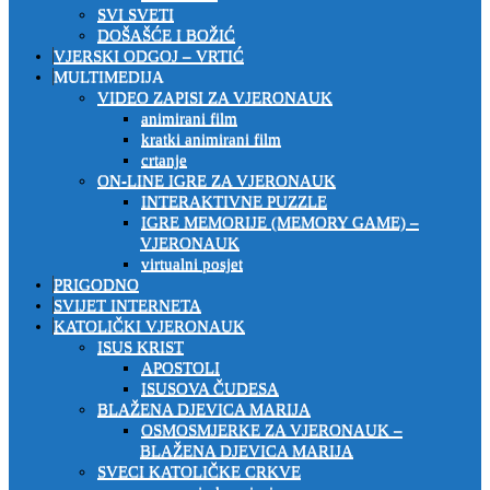
SVI SVETI
DOŠAŠĆE I BOŽIĆ
VJERSKI ODGOJ – VRTIĆ
MULTIMEDIJA
VIDEO ZAPISI ZA VJERONAUK
animirani film
kratki animirani film
crtanje
ON-LINE IGRE ZA VJERONAUK
INTERAKTIVNE PUZZLE
IGRE MEMORIJE (MEMORY GAME) –
VJERONAUK
virtualni posjet
PRIGODNO
SVIJET INTERNETA
KATOLIČKI VJERONAUK
ISUS KRIST
APOSTOLI
ISUSOVA ČUDESA
BLAŽENA DJEVICA MARIJA
OSMOSMJERKE ZA VJERONAUK –
BLAŽENA DJEVICA MARIJA
SVECI KATOLIČKE CRKVE