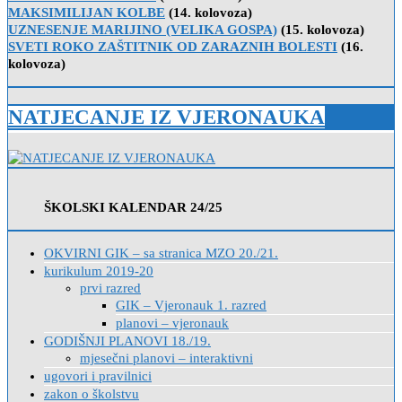
MAKSIMILIJAN KOLBE
(14. kolovoza)
UZNESENJE MARIJINO (VELIKA GOSPA)
(15. kolovoza)
SVETI ROKO ZAŠTITNIK OD ZARAZNIH BOLESTI
(16.
kolovoza)
NATJECANJE IZ VJERONAUKA
ŠKOLSKI KALENDAR 24/25
OKVIRNI GIK – sa stranica MZO 20./21.
kurikulum 2019-20
prvi razred
GIK – Vjeronauk 1. razred
planovi – vjeronauk
GODIŠNJI PLANOVI 18./19.
mjesečni planovi – interaktivni
ugovori i pravilnici
zakon o školstvu