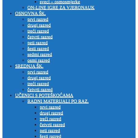
sveci – osmosmjerke
ON-LINE IGRE ZA VJERONAUK
OSNOVNA ŠK.
prvi razred
drugi razred
treći razred
četvrti razred
peti razred
šesti razred
sedmi razred
osmi razred
SREDNJA ŠK.
prvi razred
drugi razred
treći razred
četvrti razred
UČENICI S POTEŠKOĆAMA
RADNI MATERIJALI PO RAZ.
prvi razred
drugi razred
treći razred
četvrti razred
peti razred
šesti razred