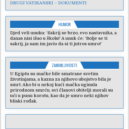
DRUGI VATIKANSKI – DOKUMENTI
HUMOR
Djed veli unuku: ‘Sakrij se brzo, evo nastavnika, a
danas nisi išao u školu!’ A unuk će: ‘Bolje se ti
sakrij, ja sam im javio da si ti jutros umro!’
ZANIMLJIVOSTI
U Egiptu su mačke bile smatrane svetim
životinjama, a kazna za njihovo ubojstvo bila je
smrt. Ako bi u nekoj kući mačka uginula
prirodnom smrću, svi članovi obitelji morali su
ući u punu korotu, kao da je umro neki njihov
bliski rođak.