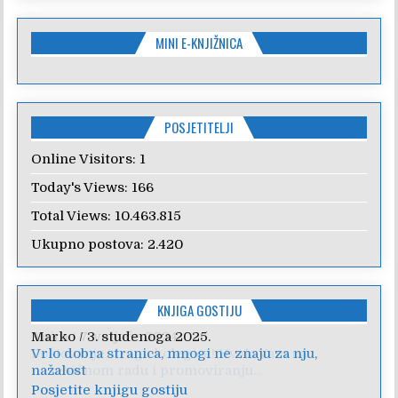
MINI E-KNJIŽNICA
POSJETITELJI
Online Visitors:
1
Today's Views:
166
Total Views:
10.463.815
Ukupno postova:
2.420
KNJIGA GOSTIJU
Anica
/
7. veljače 2024.
Poštovanje, draga kolegice! Hvala Vam na
nesebičnom radu i promoviranju...
Posjetite knjigu gostiju