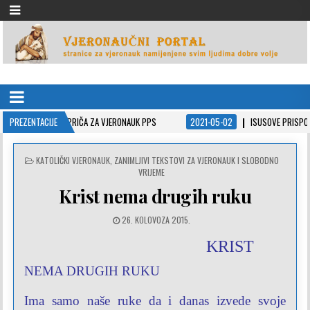
VJERONAUČNI PORTAL
stranice za vjeronauk namjenjene svim ljudima dobre volje
UČNA PRIČA ZA VJERONAUK PPS
PREZENTACIJE
2021-05-02
ISUSOVE PRISPODOBE U POWE
POSTED
KATOLIČKI VJERONAUK
,
ZANIMLJIVI TEKSTOVI ZA VJERONAUK I SLOBODNO
IN
VRIJEME
Krist nema drugih ruku
26. KOLOVOZA 2015.
KRIST
NEMA DRUGIH RUKU
Ima samo naše ruke
da i danas
izvede svoje