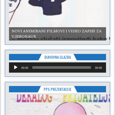
NOVI ANIMIRANI FILMOVI I VIDEO ZAPISI ZA
VJERONAUK
DUHOVNA GLAZBA
Reproduktor
00:00
00:00
audiozapisa
PPS PREZENTACIJE