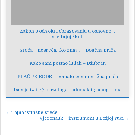
Zakon o odgoju i obrazovanju u osnovnoj i
srednjoj školi
Sreća – nesreća, tko zna?… – poučna priča
Kako sam postao luđak – Džubran
PLAČ PRIRODE – pomalo pesimistična priča
Isus je izliječio uzetoga – ulomak igranog filma
Navigacija
← Tajna istinske sreće
Vjeronauk – instrument u Božjoj ruci →
objava