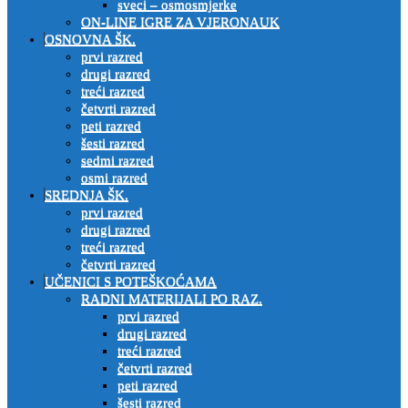
sveci – osmosmjerke
ON-LINE IGRE ZA VJERONAUK
OSNOVNA ŠK.
prvi razred
drugi razred
treći razred
četvrti razred
peti razred
šesti razred
sedmi razred
osmi razred
SREDNJA ŠK.
prvi razred
drugi razred
treći razred
četvrti razred
UČENICI S POTEŠKOĆAMA
RADNI MATERIJALI PO RAZ.
prvi razred
drugi razred
treći razred
četvrti razred
peti razred
šesti razred