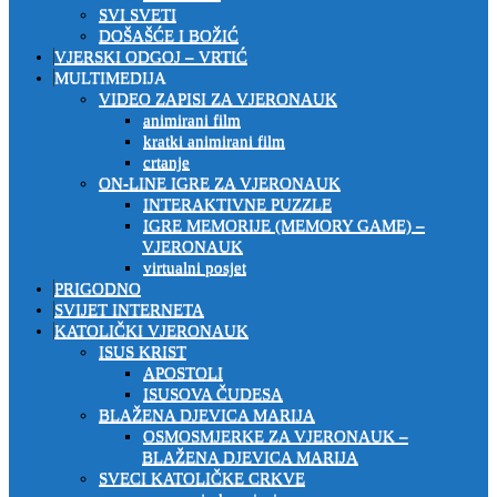
SVI SVETI
DOŠAŠĆE I BOŽIĆ
VJERSKI ODGOJ – VRTIĆ
MULTIMEDIJA
VIDEO ZAPISI ZA VJERONAUK
animirani film
kratki animirani film
crtanje
ON-LINE IGRE ZA VJERONAUK
INTERAKTIVNE PUZZLE
IGRE MEMORIJE (MEMORY GAME) –
VJERONAUK
virtualni posjet
PRIGODNO
SVIJET INTERNETA
KATOLIČKI VJERONAUK
ISUS KRIST
APOSTOLI
ISUSOVA ČUDESA
BLAŽENA DJEVICA MARIJA
OSMOSMJERKE ZA VJERONAUK –
BLAŽENA DJEVICA MARIJA
SVECI KATOLIČKE CRKVE