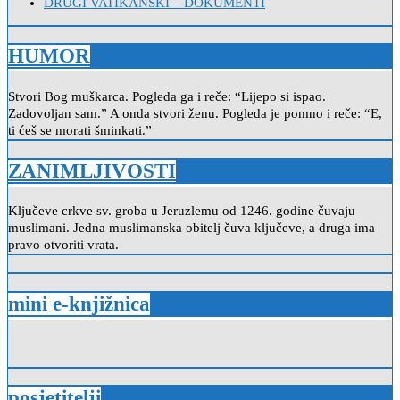
DRUGI VATIKANSKI – DOKUMENTI
HUMOR
Stvori Bog muškarca. Pogleda ga i reče: “Lijepo si ispao.
Zadovoljan sam.” A onda stvori ženu. Pogleda je pomno i reče: “E,
ti ćeš se morati šminkati.”
ZANIMLJIVOSTI
Ključeve crkve sv. groba u Jeruzlemu od 1246. godine čuvaju
muslimani. Jedna muslimanska obitelj čuva ključeve, a druga ima
pravo otvoriti vrata.
mini e-knjižnica
posjetitelji