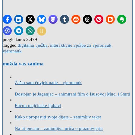
pregledano:
2.479
Tagged
digitalna vježba
,
interaktivne vježbe za vjeronauk
,
vjeronauk
možda vas zanima
Zašto sam čovjek nade – vjeronauk
Dostojan je Jaganjac – animirani film o Isusovoj Muci i Smrti
Račun majčinske ljubavi
Kako upropastiti svoje dijete – zanimljiv tekst
Na tri pucam – zanimljiva priča o praznovjerju