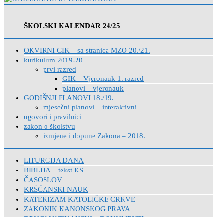
ŠKOLSKI KALENDAR 24/25
OKVIRNI GIK – sa stranica MZO 20./21.
kurikulum 2019-20
prvi razred
GIK – Vjeronauk 1. razred
planovi – vjeronauk
GODIŠNJI PLANOVI 18./19.
mjesečni planovi – interaktivni
ugovori i pravilnici
zakon o školstvu
izmjene i dopune Zakona – 2018.
LITURGIJA DANA
BIBLIJA – tekst KS
ČASOSLOV
KRŠĆANSKI NAUK
KATEKIZAM KATOLIČKE CRKVE
ZAKONIK KANONSKOG PRAVA