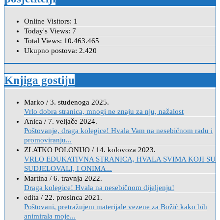
Online Visitors:
1
Today's Views:
7
Total Views:
10.463.465
Ukupno postova:
2.420
Knjiga gostiju
Marko
/
3. studenoga 2025.
Vrlo dobra stranica, mnogi ne znaju za nju, nažalost
Anica
/
7. veljače 2024.
Poštovanje, draga kolegice! Hvala Vam na nesebičnom radu i
promoviranju...
ZLATKO POLONIJO
/
14. kolovoza 2023.
VRLO EDUKATIVNA STRANICA, HVALA SVIMA KOJI SU
SUDJELOVALI, I ONIMA...
Martina
/
6. travnja 2022.
Draga kolegice! Hvala na nesebičnom dijeljenju!
edita
/
22. prosinca 2021.
Poštovani, pretražujem materijale vezene za Božić kako bih
animirala moje...