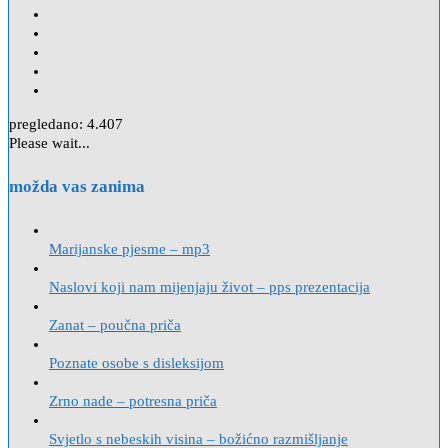
pregledano:
4.407
Please wait...
možda vas zanima
Marijanske pjesme – mp3
Naslovi koji nam mijenjaju život – pps prezentacija
Zanat – poučna priča
Poznate osobe s disleksijom
Zrno nade – potresna priča
Svjetlo s nebeskih visina – božićno razmišljanje