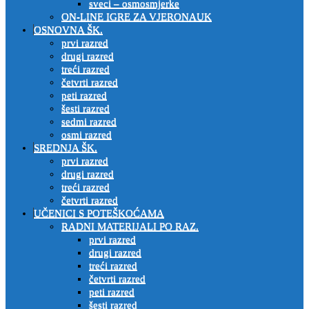
sveci – osmosmjerke
ON-LINE IGRE ZA VJERONAUK
OSNOVNA ŠK.
prvi razred
drugi razred
treći razred
četvrti razred
peti razred
šesti razred
sedmi razred
osmi razred
SREDNJA ŠK.
prvi razred
drugi razred
treći razred
četvrti razred
UČENICI S POTEŠKOĆAMA
RADNI MATERIJALI PO RAZ.
prvi razred
drugi razred
treći razred
četvrti razred
peti razred
šesti razred