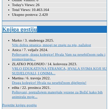
Online Visitors:
0
Today's Views:
26
Total Views:
10.463.164
Ukupno postova:
2.420
Knjiga gostiju
Marko
/
3. studenoga 2025.
Vrlo dobra stranica, mnogi ne znaju za nju, nažalost
Anica
/
7. veljače 2024.
Poštovanje, draga kolegice! Hvala Vam na nesebičnom radu i
promoviranju...
ZLATKO POLONIJO
/
14. kolovoza 2023.
VRLO EDUKATIVNA STRANICA, HVALA SVIMA KOJI SU
SUDJELOVALI, I ONIMA...
Martina
/
6. travnja 2022.
Draga kolegice! Hvala na nesebičnom dijeljenju!
edita
/
22. prosinca 2021.
Poštovani, pretražujem materijale vezene za Božić kako bih
animirala moje...
Posjetite knjigu gostiju