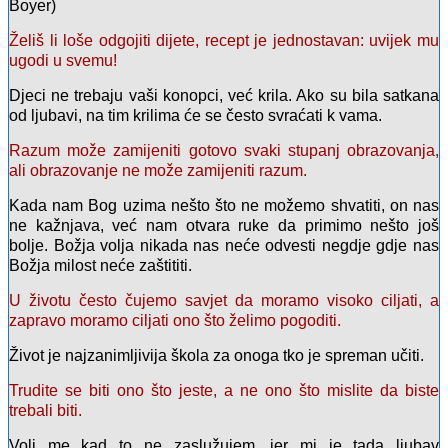
Boyer)
Želiš li loše odgojiti dijete, recept je jednostavan: uvijek mu
ugodi u svemu!
Djeci ne trebaju vaši konopci, već krila. Ako su bila satkana
od ljubavi, na tim krilima će se često svraćati k vama.
Razum može zamijeniti gotovo svaki stupanj obrazovanja,
ali obrazovanje ne može zamijeniti razum.
Kada nam Bog uzima nešto što ne možemo shvatiti, on nas
ne kažnjava, već nam otvara ruke da primimo nešto još
bolje. Božja volja nikada nas neće odvesti negdje gdje nas
Božja milost neće zaštititi.
U životu često čujemo savjet da moramo visoko ciljati, a
zapravo moramo ciljati ono što želimo pogoditi.
Život je najzanimljivija škola za onoga tko je spreman učiti.
Trudite se biti ono što jeste, a ne ono što mislite da biste
trebali biti.
Voli me kad to ne zaslužujem, jer mi je tada ljubav