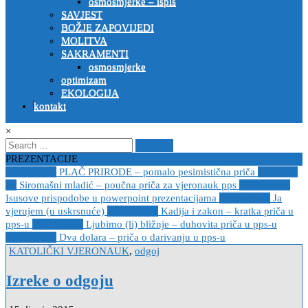
osmosmjerke – ispis
SAVJEST
BOŽJE ZAPOVIJEDI
MOLITVA
SAKRAMENTI
osmosmjerke
optimizam
EKOLOGIJA
kontakt
×
Search
for:
PREZENTACIJE
2023-04-19
PLAČ PRIRODE – pomalo pesimistična priča
2022-10-
26
Siromašni mladić – poučna priča za vjeronauk pps
2021-05-02
Isusove prispodobe u powerpoint prezentacijama
2021-04-08
Ja
vjerujem (u uskrsnuće)
2020-12-14
Kadija i zakon – kratka priča u
pps-u
2020-12-14
Ljubimo (li) bližnje – duhovita priča u pps-u
2020-12-13
Dva dolara – priča o darivanju u pps-u
Posted
KATOLIČKI VJERONAUK
,
odgoj
in
Izreke o odgoju