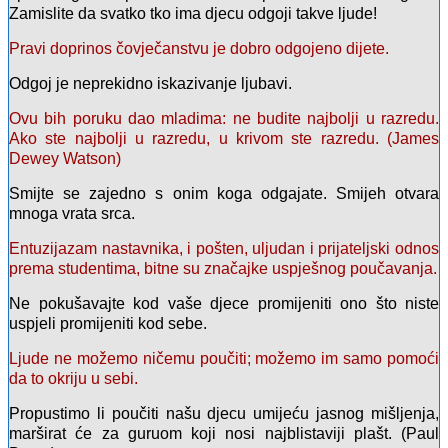
Zamislite da svatko tko ima djecu odgoji takve ljude!
Pravi doprinos čovječanstvu je dobro odgojeno dijete.
Odgoj je neprekidno iskazivanje ljubavi.
Ovu bih poruku dao mladima: ne budite najbolji u razredu.
Ako ste najbolji u razredu, u krivom ste razredu. (James
Dewey Watson)
Smijte se zajedno s onim koga odgajate. Smijeh otvara
mnoga vrata srca.
Entuzijazam nastavnika, i pošten, uljudan i prijateljski odnos
prema studentima, bitne su značajke uspješnog poučavanja.
Ne pokušavajte kod vaše djece promijeniti ono što niste
uspjeli promijeniti kod sebe.
Ljude ne možemo ničemu poučiti; možemo im samo pomoći
da to okriju u sebi.
Propustimo li poučiti našu djecu umijeću jasnog mišljenja,
marširat će za guruom koji nosi najblistaviji plašt. (Paul