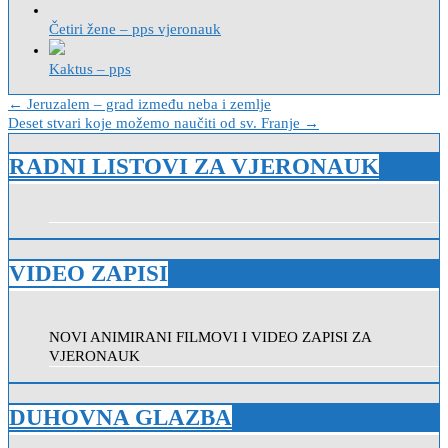
Četiri žene – pps vjeronauk
Kaktus – pps
Navigacija
← Jeruzalem – grad između neba i zemlje
Deset stvari koje možemo naučiti od sv. Franje →
objava
RADNI LISTOVI ZA VJERONAUK
VIDEO ZAPISI
NOVI ANIMIRANI FILMOVI I VIDEO ZAPISI ZA
VJERONAUK
DUHOVNA GLAZBA