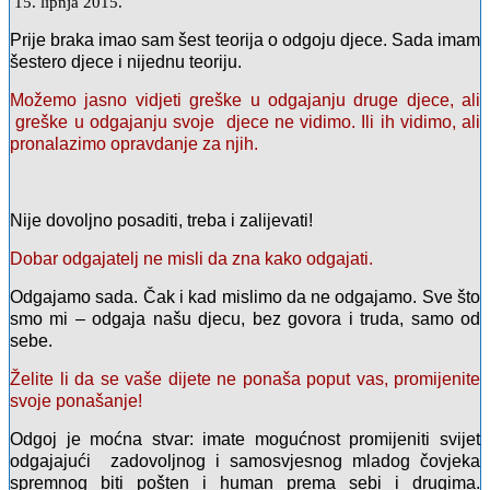
15. lipnja 2015.
Prije braka imao sam šest teorija o odgoju djece. Sada imam
šestero djece i nijednu teoriju.
Možemo jasno vidjeti greške u odgajanju druge djece, ali
greške u odgajanju svoje djece ne vidimo. Ili ih vidimo, ali
pronalazimo opravdanje za njih.
Nije dovoljno posaditi, treba i zalijevati!
Dobar odgajatelj ne misli da zna kako odgajati.
Odgajamo sada. Čak i kad mislimo da ne odgajamo. Sve što
smo mi – odgaja našu djecu, bez govora i truda, samo od
sebe.
Želite li da se vaše dijete ne ponaša poput vas, promijenite
svoje ponašanje!
Odgoj je moćna stvar: imate mogućnost promijeniti svijet
odgajajući zadovoljnog i samosvjesnog mladog čovjeka
spremnog biti pošten i human prema sebi i drugima.