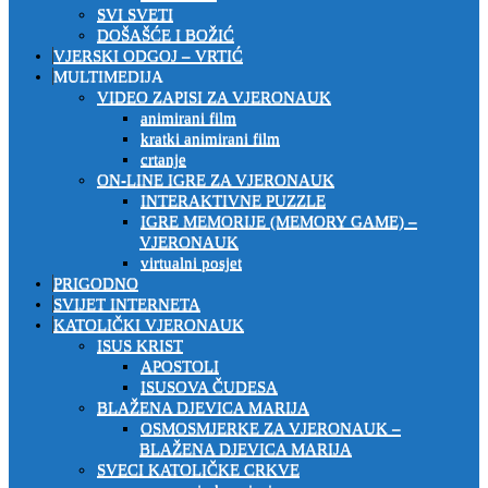
SVI SVETI
DOŠAŠĆE I BOŽIĆ
VJERSKI ODGOJ – VRTIĆ
MULTIMEDIJA
VIDEO ZAPISI ZA VJERONAUK
animirani film
kratki animirani film
crtanje
ON-LINE IGRE ZA VJERONAUK
INTERAKTIVNE PUZZLE
IGRE MEMORIJE (MEMORY GAME) –
VJERONAUK
virtualni posjet
PRIGODNO
SVIJET INTERNETA
KATOLIČKI VJERONAUK
ISUS KRIST
APOSTOLI
ISUSOVA ČUDESA
BLAŽENA DJEVICA MARIJA
OSMOSMJERKE ZA VJERONAUK –
BLAŽENA DJEVICA MARIJA
SVECI KATOLIČKE CRKVE