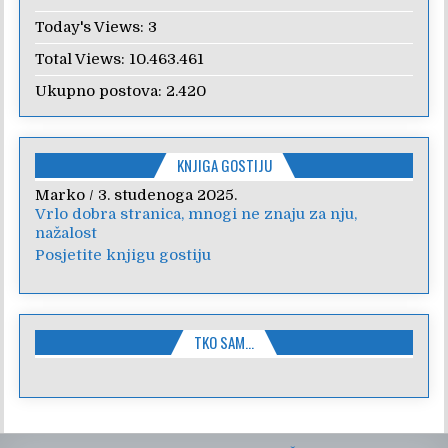
Today's Views:
3
Total Views:
10.463.461
Ukupno postova:
2.420
KNJIGA GOSTIJU
Marko
Anica
/
/
7. veljače 2024.
3. studenoga 2025.
Vrlo dobra stranica, mnogi ne znaju za nju,
Poštovanje, draga kolegice! Hvala Vam na
nažalost
nesebičnom radu i promoviranju...
Posjetite knjigu gostiju
TKO SAM…