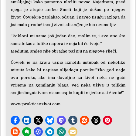
smišljajući kako pametno uložiti novac. Najednom, pred
njega je stupio anđeo Smrti koji je došao po njegov
život. Čovjek je zaplakao, očajan, i naveo tisuću razloga da
još malo produži svoj život, ali anđeo je bio neumoljiv.
“Pokloni mi samo još jedan dan, molim te, i sve ono što
sam stekao s toliko napora i znoja bit će tvoje.”
Međutim, anđeo nije obraćao pažnju na njegove riječi.
Čovjek je na kraju uspio izmoliti ustupak od nekoliko
minuta kako bi napisao slijedeću poruku:”Tko god nađe
ovu poruku, ako ima dovoljno za život neka ne gubi
vrijeme na gomilanju blaga, već neka uživa! S tolikim
svojim bogatstvom nisam uspio kupiti ni jedan sat života!”
www.prakticanzivot.com