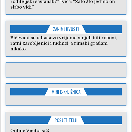
roditeljski sastanak?” Ivica: “Zato što jedino on
slabo vidi.”
ZANIMLJIVOSTI
Bičevani su u Isusovo vrijeme smjeli biti robovi,
ratni zarobljenici i tuđinci, a rimski građani
nikako.
MINI E-KNJIŽNICA
POSJETITELJI
Online Visitors:
2