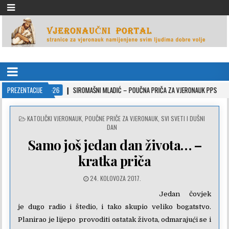
VJERONAUČNI PORTAL
stranice za vjeronauk namjenjene svim ljudima dobre volje
2022-10-26
PREZENTACIJE
SIROMAŠNI MLADIĆ – POUČNA PRIČA ZA VJERONAUK PPS
20
POSTED
KATOLIČKI VJERONAUK
,
POUČNE PRIČE ZA VJERONAUK
,
SVI SVETI I DUŠNI
IN
DAN
Samo još jedan dan života… –
kratka priča
24. KOLOVOZA 2017.
Jedan čovjek
je dugo radio i štedio, i tako skupio veliko bogatstvo.
Planirao je lijepo provoditi ostatak života, odmarajući se i