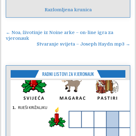
Razlomljena krunica
Navigacija
← Noa, životinje iz Noine arke – on-line igra za
vjeronauk
objava
Stvaranje svijeta – Joseph Haydn mp3 →
RADNI LISTOVI ZA VJERONAUK