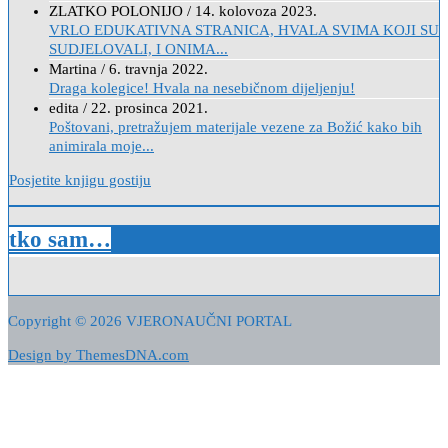
ZLATKO POLONIJO
/
14. kolovoza 2023.
VRLO EDUKATIVNA STRANICA, HVALA SVIMA KOJI SU
SUDJELOVALI, I ONIMA...
Martina
/
6. travnja 2022.
Draga kolegice! Hvala na nesebičnom dijeljenju!
edita
/
22. prosinca 2021.
Poštovani, pretražujem materijale vezene za Božić kako bih
animirala moje...
Posjetite knjigu gostiju
tko sam…
Copyright © 2026 VJERONAUČNI PORTAL
Design by ThemesDNA.com