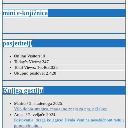
mini e-knjižnica
posjetitelji
Online Visitors:
0
Today's Views:
247
Total Views:
10.463.028
Ukupno postova:
2.420
Knjiga gostiju
Marko
/
3. studenoga 2025.
Vrlo dobra stranica, mnogi ne znaju za nju, nažalost
Anica
/
7. veljače 2024.
Poštovanje, draga kolegice! Hvala Vam na nesebičnom radu i
promoviranju...