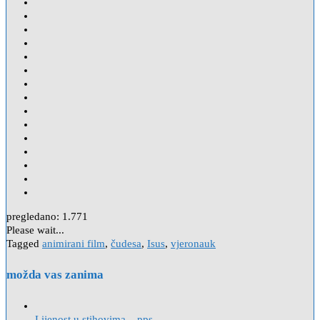
pregledano:
1.771
Please wait...
Tagged
animirani film
,
čudesa
,
Isus
,
vjeronauk
možda vas zanima
Lijenost u stihovima – pps