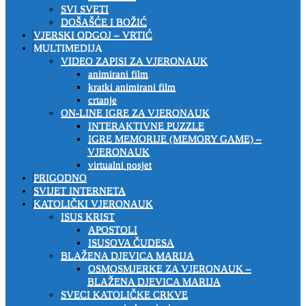
SVI SVETI
DOŠAŠĆE I BOŽIĆ
VJERSKI ODGOJ – VRTIĆ
MULTIMEDIJA
VIDEO ZAPISI ZA VJERONAUK
animirani film
kratki animirani film
crtanje
ON-LINE IGRE ZA VJERONAUK
INTERAKTIVNE PUZZLE
IGRE MEMORIJE (MEMORY GAME) –
VJERONAUK
virtualni posjet
PRIGODNO
SVIJET INTERNETA
KATOLIČKI VJERONAUK
ISUS KRIST
APOSTOLI
ISUSOVA ČUDESA
BLAŽENA DJEVICA MARIJA
OSMOSMJERKE ZA VJERONAUK –
BLAŽENA DJEVICA MARIJA
SVECI KATOLIČKE CRKVE