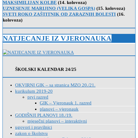
MAKSIMILIJAN KOLBE
(14. kolovoza)
UZNESENJE MARIJINO (VELIKA GOSPA)
(15. kolovoza)
SVETI ROKO ZAŠTITNIK OD ZARAZNIH BOLESTI
(16.
kolovoza)
NATJECANJE IZ VJERONAUKA
ŠKOLSKI KALENDAR 24/25
OKVIRNI GIK – sa stranica MZO 20./21.
kurikulum 2019-20
prvi razred
GIK – Vjeronauk 1. razred
planovi – vjeronauk
GODIŠNJI PLANOVI 18./19.
mjesečni planovi – interaktivni
ugovori i pravilnici
zakon o školstvu