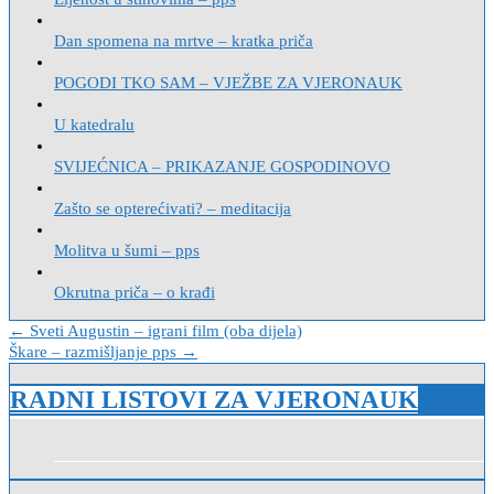
Dan spomena na mrtve – kratka priča
POGODI TKO SAM – VJEŽBE ZA VJERONAUK
U katedralu
SVIJEĆNICA – PRIKAZANJE GOSPODINOVO
Zašto se opterećivati? – meditacija
Molitva u šumi – pps
Okrutna priča – o krađi
Navigacija
← Sveti Augustin – igrani film (oba dijela)
Škare – razmišljanje pps →
objava
RADNI LISTOVI ZA VJERONAUK