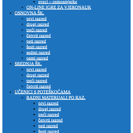
sveci – osmosmjerke
ON-LINE IGRE ZA VJERONAUK
OSNOVNA ŠK.
prvi razred
drugi razred
treći razred
četvrti razred
peti razred
šesti razred
sedmi razred
osmi razred
SREDNJA ŠK.
prvi razred
drugi razred
treći razred
četvrti razred
UČENICI S POTEŠKOĆAMA
RADNI MATERIJALI PO RAZ.
prvi razred
drugi razred
treći razred
četvrti razred
peti razred
šesti razred