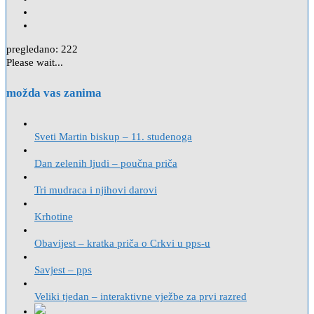
pregledano:
222
Please wait...
možda vas zanima
Sveti Martin biskup – 11. studenoga
Dan zelenih ljudi – poučna priča
Tri mudraca i njihovi darovi
Krhotine
Obavijest – kratka priča o Crkvi u pps-u
Savjest – pps
Veliki tjedan – interaktivne vježbe za prvi razred