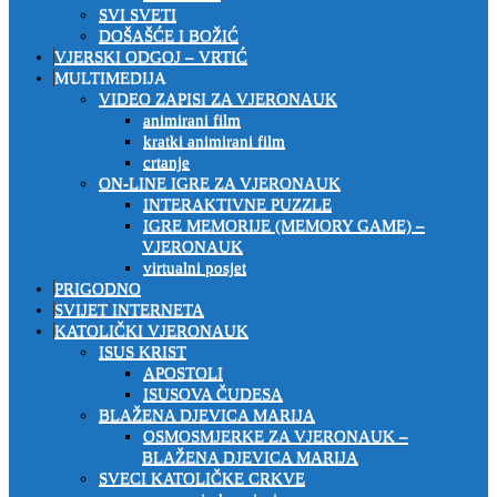
SVI SVETI
DOŠAŠĆE I BOŽIĆ
VJERSKI ODGOJ – VRTIĆ
MULTIMEDIJA
VIDEO ZAPISI ZA VJERONAUK
animirani film
kratki animirani film
crtanje
ON-LINE IGRE ZA VJERONAUK
INTERAKTIVNE PUZZLE
IGRE MEMORIJE (MEMORY GAME) –
VJERONAUK
virtualni posjet
PRIGODNO
SVIJET INTERNETA
KATOLIČKI VJERONAUK
ISUS KRIST
APOSTOLI
ISUSOVA ČUDESA
BLAŽENA DJEVICA MARIJA
OSMOSMJERKE ZA VJERONAUK –
BLAŽENA DJEVICA MARIJA
SVECI KATOLIČKE CRKVE