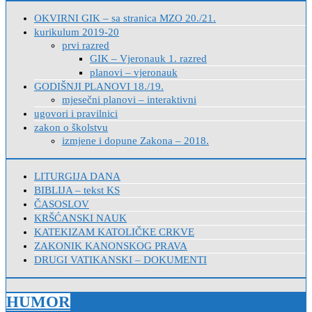
OKVIRNI GIK – sa stranica MZO 20./21.
kurikulum 2019-20
prvi razred
GIK – Vjeronauk 1. razred
planovi – vjeronauk
GODIŠNJI PLANOVI 18./19.
mjesečni planovi – interaktivni
ugovori i pravilnici
zakon o školstvu
izmjene i dopune Zakona – 2018.
LITURGIJA DANA
BIBLIJA – tekst KS
ČASOSLOV
KRŠĆANSKI NAUK
KATEKIZAM KATOLIČKE CRKVE
ZAKONIK KANONSKOG PRAVA
DRUGI VATIKANSKI – DOKUMENTI
HUMOR