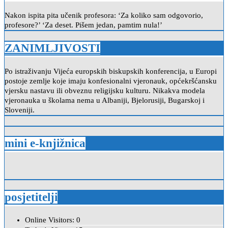
Nakon ispita pita učenik profesora: ‘Za koliko sam odgovorio,
profesore?’ ‘Za deset. Pišem jedan, pamtim nula!’
ZANIMLJIVOSTI
Po istraživanju Vijeća europskih biskupskih konferencija, u Europi
postoje zemlje koje imaju konfesionalni vjeronauk, općekršćansku
vjersku nastavu ili obveznu religijsku kulturu. Nikakva modela
vjeronauka u školama nema u Albaniji, Bjelorusiji, Bugarskoj i
Sloveniji.
mini e-knjižnica
posjetitelji
Online Visitors:
0