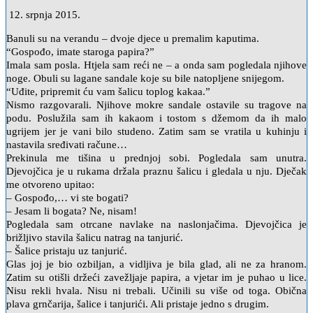
12. srpnja 2015.
Banuli su na verandu – dvoje djece u premalim kaputima.
“Gospođo, imate staroga papira?”
Imala sam posla. Htjela sam reći ne – a onda sam pogledala njihove
noge. Obuli su lagane sandale koje su bile natopljene snijegom.
“Uđite, pripremit ću vam šalicu toplog kakaa.”
Nismo razgovarali. Njihove mokre sandale ostavile su tragove na
podu. Poslužila sam ih kakaom i tostom s džemom da ih malo
ugrijem jer je vani bilo studeno. Zatim sam se vratila u kuhinju i
nastavila sređivati račune…
Prekinula me tišina u prednjoj sobi. Pogledala sam unutra.
Djevojčica je u rukama držala praznu šalicu i gledala u nju. Dječak
me otvoreno upitao:
– Gospođo,… vi ste bogati?
– Jesam li bogata? Ne, nisam!
Pogledala sam otrcane navlake na naslonjačima. Djevojčica je
brižljivo stavila šalicu natrag na tanjurić.
– Šalice pristaju uz tanjurić.
Glas joj je bio ozbiljan, a vidljiva je bila glad, ali ne za hranom.
Zatim su otišli držeći zavežljaje papira, a vjetar im je puhao u lice.
Nisu rekli hvala. Nisu ni trebali. Učinili su više od toga. Obična
plava grnčarija, šalice i tanjurići. Ali pristaje jedno s drugim.