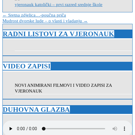
vjeronauk katolički – prvi razred srednje škole
Navigacija
← Sretna zdjelica…-poučna priča
Mudrost dvorske lude – o vlasti i vladanju →
objava
RADNI LISTOVI ZA VJERONAUK
VIDEO ZAPISI
NOVI ANIMIRANI FILMOVI I VIDEO ZAPISI ZA
VJERONAUK
DUHOVNA GLAZBA