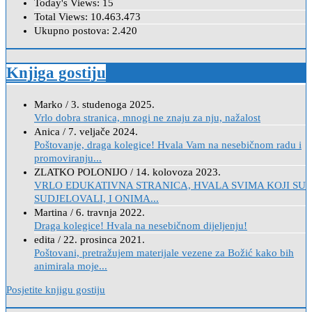
Today's Views:
15
Total Views:
10.463.473
Ukupno postova:
2.420
Knjiga gostiju
Marko
/
3. studenoga 2025.
Vrlo dobra stranica, mnogi ne znaju za nju, nažalost
Anica
/
7. veljače 2024.
Poštovanje, draga kolegice! Hvala Vam na nesebičnom radu i
promoviranju...
ZLATKO POLONIJO
/
14. kolovoza 2023.
VRLO EDUKATIVNA STRANICA, HVALA SVIMA KOJI SU
SUDJELOVALI, I ONIMA...
Martina
/
6. travnja 2022.
Draga kolegice! Hvala na nesebičnom dijeljenju!
edita
/
22. prosinca 2021.
Poštovani, pretražujem materijale vezene za Božić kako bih
animirala moje...
Posjetite knjigu gostiju