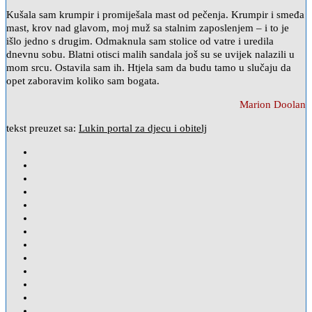
Kušala sam krumpir i promiješala mast od pečenja. Krumpir i smeđa
mast, krov nad glavom, moj muž sa stalnim zaposlenjem – i to je
išlo jedno s drugim. Odmaknula sam stolice od vatre i uredila
dnevnu sobu. Blatni otisci malih sandala još su se uvijek nalazili u
mom srcu. Ostavila sam ih. Htjela sam da budu tamo u slučaju da
opet zaboravim koliko sam bogata.
Marion Doolan
tekst preuzet sa:
Lukin portal za djecu i obitelj