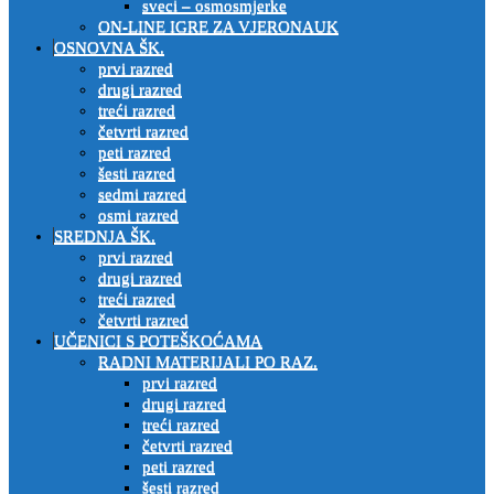
sveci – osmosmjerke
ON-LINE IGRE ZA VJERONAUK
OSNOVNA ŠK.
prvi razred
drugi razred
treći razred
četvrti razred
peti razred
šesti razred
sedmi razred
osmi razred
SREDNJA ŠK.
prvi razred
drugi razred
treći razred
četvrti razred
UČENICI S POTEŠKOĆAMA
RADNI MATERIJALI PO RAZ.
prvi razred
drugi razred
treći razred
četvrti razred
peti razred
šesti razred