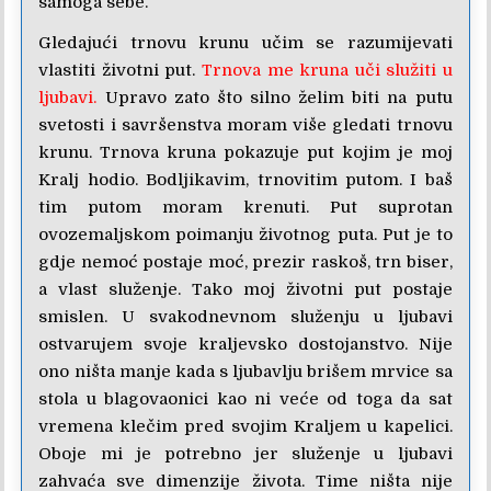
samoga sebe.
Gledajući trnovu krunu učim se razumijevati
vlastiti životni put.
Trnova me kruna uči služiti u
ljubavi.
Upravo zato što silno želim biti na putu
svetosti i savršenstva moram više gledati trnovu
krunu. Trnova kruna pokazuje put kojim je moj
Kralj hodio. Bodljikavim, trnovitim putom. I baš
tim putom moram krenuti. Put suprotan
ovozemaljskom poimanju životnog puta. Put je to
gdje nemoć postaje moć, prezir raskoš, trn biser,
a vlast služenje. Tako moj životni put postaje
smislen. U svakodnevnom služenju u ljubavi
ostvarujem svoje kraljevsko dostojanstvo. Nije
ono ništa manje kada s ljubavlju brišem mrvice sa
stola u blagovaonici kao ni veće od toga da sat
vremena klečim pred svojim Kraljem u kapelici.
Oboje mi je potrebno jer služenje u ljubavi
zahvaća sve dimenzije života. Time ništa nije