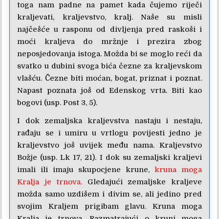
toga nam padne na pamet kada čujemo riječi
kraljevati, kraljevstvo, kralj. Naše su misli
najčešće u rasponu od divljenja pred raskoši i
moći kraljeva do mržnje i prezira zbog
neposjedovanja istoga. Možda bi se moglo reći da
svatko u dubini svoga bića čezne za kraljevskom
vlašću. Čezne biti moćan, bogat, priznat i poznat.
Napast poznata još od Edenskog vrta. Biti kao
bogovi (usp. Post 3, 5).
I dok zemaljska kraljevstva nastaju i nestaju,
rađaju se i umiru u vrtlogu povijesti jedno je
kraljevstvo još uvijek među nama. Kraljevstvo
Božje (usp. Lk 17, 21). I dok su zemaljski kraljevi
imali ili imaju skupocjene krune,
kruna moga
Kralja je trnova.
Gledajući zemaljske kraljeve
možda samo uzdišem i divim se, ali jedino pred
svojim Kraljem prigibam glavu. Kruna moga
Kralja je trnova. Razmatrajući o kruni moga