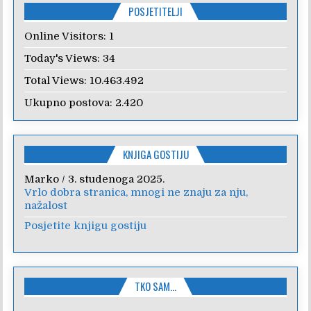
POSJETITELJI
Online Visitors:
1
Today's Views:
34
Total Views:
10.463.492
Ukupno postova:
2.420
KNJIGA GOSTIJU
Marko
/
3. studenoga 2025.
Vrlo dobra stranica, mnogi ne znaju za nju,
nažalost
Posjetite knjigu gostiju
TKO SAM…