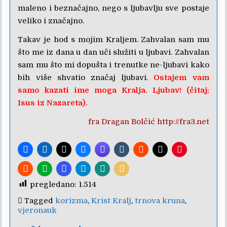
maleno i beznačajno, nego s ljubavlju sve postaje
veliko i značajno.
Takav je hod s mojim Kraljem. Zahvalan sam mu
što me iz dana u dan uči služiti u ljubavi. Zahvalan
sam mu što mi dopušta i trenutke ne-ljubavi kako
bih više shvatio značaj ljubavi.
Ostajem vam
samo kazati ime moga Kralja. Ljubav! (čitaj:
Isus iz Nazareta).
fra Dragan Bolčić http://fra3.net
pregledano:
1.514
Tagged
korizma
,
Krist Kralj
,
trnova kruna
,
vjeronauk