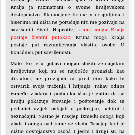
Kralja ja razmatram o svome kraljevskom
dostojanstvu. Skupocjene krune s draguljima i
biserima mi ništa ne poručuju niti me pozivaju na
savršeniji život. Naprotiv,
kruna moga Kralja
postaje životni putokaz.
Kruna moga kralja
postaje put razumijevanja vlastite osobe. U
konačnici, put savršenosti.
Malo tko je u ljubavi mogao služiti zemaljskim
kraljevima koji su se najčešće pronašali kao
diktatori, ne prezajući ni pred čim kako bi
ostvarili svoja traženja i htijenja. Takav odnos
između vladara i podanika išao je zatim da se
kralju pokazuje štovanje i poštovanje dok su
podanici uvijek ostajali u prikrajku, nebitni i
beznačajni. Nastao je rascjep između onoga koji
vlada i onoga nad kime se vlada. Rascjep koji je
ništio dostojanstvo osobâ. I jedni i drugi su, na