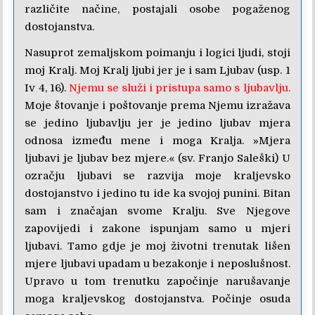
različite načine, postajali osobe pogaženog
dostojanstva.
Nasuprot zemaljskom poimanju i logici ljudi, stoji
moj Kralj. Moj Kralj ljubi jer je i sam Ljubav (usp. 1
Iv 4, 16).
Njemu se služi i pristupa samo s ljubavlju.
Moje štovanje i poštovanje prema Njemu izražava
se jedino ljubavlju jer je jedino ljubav mjera
odnosa između mene i moga Kralja. »Mjera
ljubavi je ljubav bez mjere.« (sv. Franjo Saleški) U
ozračju ljubavi se razvija moje kraljevsko
dostojanstvo i jedino tu ide ka svojoj punini. Bitan
sam i značajan svome Kralju. Sve Njegove
zapovijedi i zakone ispunjam samo u mjeri
ljubavi. Tamo gdje je moj životni trenutak lišen
mjere ljubavi upadam u bezakonje i neposlušnost.
Upravo u tom trenutku započinje narušavanje
moga kraljevskog dostojanstva. Počinje osuda