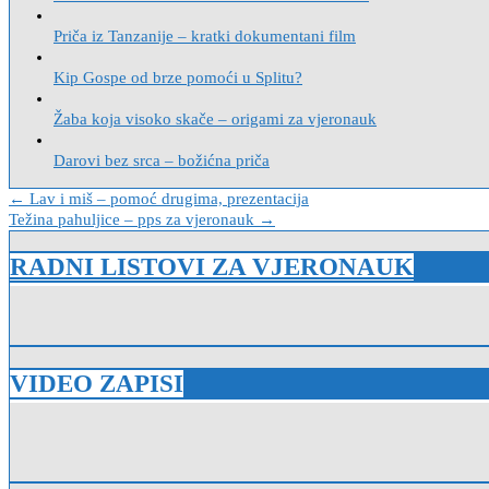
Priča iz Tanzanije – kratki dokumentani film
Kip Gospe od brze pomoći u Splitu?
Žaba koja visoko skače – origami za vjeronauk
Darovi bez srca – božićna priča
Navigacija
← Lav i miš – pomoć drugima, prezentacija
Težina pahuljice – pps za vjeronauk →
objava
RADNI LISTOVI ZA VJERONAUK
VIDEO ZAPISI