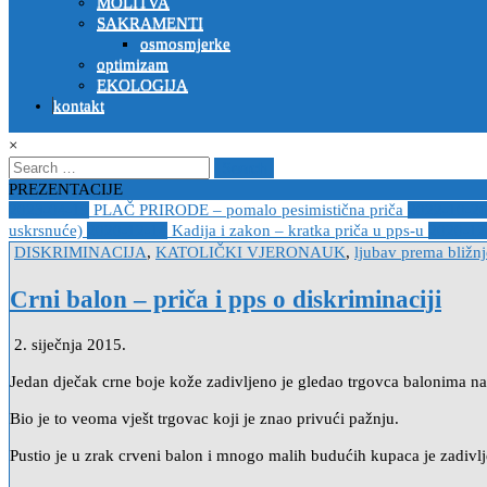
MOLITVA
SAKRAMENTI
osmosmjerke
optimizam
EKOLOGIJA
kontakt
×
Search
for:
PREZENTACIJE
2023-04-19
PLAČ PRIRODE – pomalo pesimistična priča
2022-10-2
uskrsnuće)
2020-12-14
Kadija i zakon – kratka priča u pps-u
2020-12
Posted
DISKRIMINACIJA
,
KATOLIČKI VJERONAUK
,
ljubav prema bližn
in
Crni balon – priča i pps o diskriminaciji
2. siječnja 2015.
Jedan dječak crne boje kože zadivljeno je gledao trgovca balonima 
Bio je to veoma vješt trgovac koji je znao privući pažnju.
Pustio je u zrak crveni balon i mnogo malih budućih kupaca je zadivlj