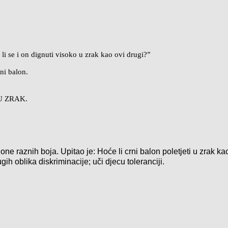
li se i on dignuti visoko u zrak kao ovi drugi?”
ni balon.
U ZRAK.
e raznih boja. Upitao je: Hoće li crni balon poletjeti u zrak ka
ih oblika diskriminacije; uči djecu toleranciji.