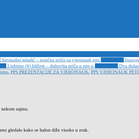
6
Siromašni mladić – poučna priča za vjeronauk pps
2021-05-02
Isusov
-14
Ljubimo (li) bližnje – duhovita priča u pps-u
2020-12-13
Dva dolara
jemu
,
PPS PREZENTACIJE ZA VJERONAUK
,
PPS VJERONAUK PET
na nekom sajmu.
eno gledalo kako se balon diže visoko u zrak.