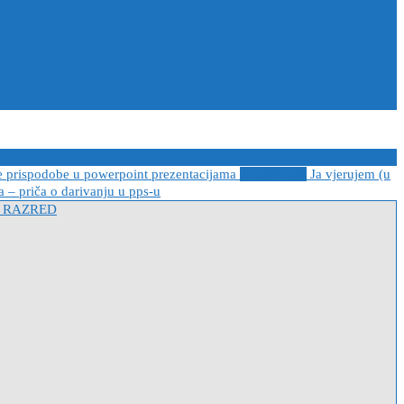
e prispodobe u powerpoint prezentacijama
2021-04-08
Ja vjerujem (u
 – priča o darivanju u pps-u
I RAZRED