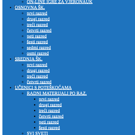
ON-LINE IGRE ZA VJERONAUK
OSNOVNA ŠK.
prvi razred
drugi razred
treći razred
četvrti razred
peti razred
šesti razred
sedmi razred
osmi razred
SREDNJA ŠK.
prvi razred
drugi razred
treći razred
četvrti razred
UČENICI S POTEŠKOĆAMA
RADNI MATERIJALI PO RAZ.
prvi razred
drugi razred
treći razred
četvrti razred
peti razred
šesti razred
SVI SVETI