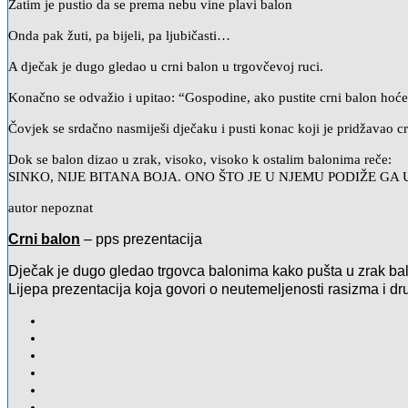
Zatim je pustio da se prema nebu vine plavi balon
Onda pak žuti, pa bijeli, pa ljubičasti…
A dječak je dugo gledao u crni balon u trgovčevoj ruci.
Konačno se odvažio i upitao: “Gospodine, ako pustite crni balon hoće 
Čovjek se srdačno nasmiješi dječaku i pusti konac koji je pridžavao cr
Dok se balon dizao u zrak, visoko, visoko k ostalim balonima reče:
SINKO, NIJE BITANA BOJA. ONO ŠTO JE U NJEMU PODIŽE GA 
autor nepoznat
Crni balon
– pps prezentacija
Dječak je dugo gledao trgovca balonima kako pušta u zrak balon
Lijepa prezentacija koja govori o neutemeljenosti rasizma i drug