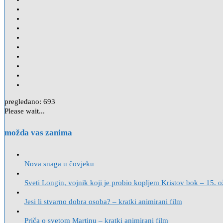
pregledano:
693
Please wait...
možda vas zanima
Nova snaga u čovjeku
Sveti Longin, vojnik koji je probio kopljem Kristov bok – 15. 
Jesi li stvarno dobra osoba? – kratki animirani film
Priča o svetom Martinu – kratki animirani film