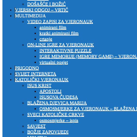
DOŠAŠĆE I BOŽIĆ
VJERSKI ODGOJ – VRTIĆ
MULTIMEDIJA
VIDEO ZAPISI ZA VJERONAUK
animirani film
kratki animirani film
crtanje
ON-LINE IGRE ZA VJERONAUK
INTERAKTIVNE PUZZLE
IGRE MEMORIJE (MEMORY GAME) – VJERO
virtualni posjet
PRIGODNO
SVIJET INTERNETA
KATOLIČKI VJERONAUK
ISUS KRIST
APOSTOLI
ISUSOVA ČUDESA
BLAŽENA DJEVICA MARIJA
OSMOSMJERKE ZA VJERONAUK – BLAŽENA 
SVECI KATOLIČKE CRKVE
osmosmjerke – ispis
SAVJEST
BOŽJE ZAPOVIJEDI