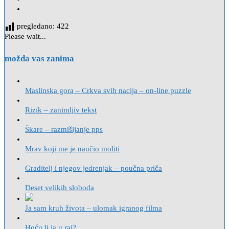
pregledano:
422
Please wait...
možda vas zanima
Maslinska gora – Crkva svih nacija – on-line puzzle
Rizik – zanimljiv tekst
Škare – razmišljanje pps
Mrav koji me je naučio moliti
Graditelj i njegov jedrenjak – poučna priča
Deset velikih sloboda
Ja sam kruh života – ulomak igranog filma
Hoću li ja u raj?