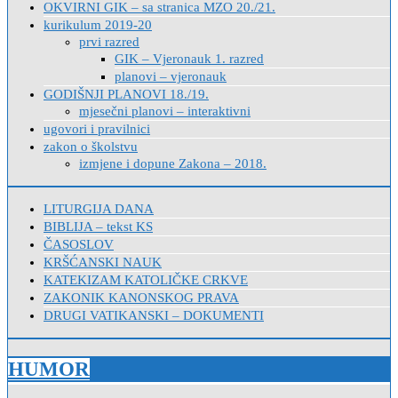
OKVIRNI GIK – sa stranica MZO 20./21.
kurikulum 2019-20
prvi razred
GIK – Vjeronauk 1. razred
planovi – vjeronauk
GODIŠNJI PLANOVI 18./19.
mjesečni planovi – interaktivni
ugovori i pravilnici
zakon o školstvu
izmjene i dopune Zakona – 2018.
LITURGIJA DANA
BIBLIJA – tekst KS
ČASOSLOV
KRŠĆANSKI NAUK
KATEKIZAM KATOLIČKE CRKVE
ZAKONIK KANONSKOG PRAVA
DRUGI VATIKANSKI – DOKUMENTI
HUMOR