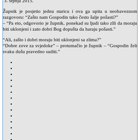
3. srpnja 2015.
Župnik je posjetio jednu staricu i ova ga upita u neobaveznom
razgovoru: “Zašto nam Gospodin tako često šalje pošasti?”
– “Pa eto, odgovorio je župnik, ponekad su ljudi tako zlli da moraju
biti uklonjeni i zato dobri Bog dopušta da haraju pošasti.”
“Ali, zašto i dobri moraju biti uklonjeni sa zlima?”
“Dobre zove za svjedoke” – protumačio je župnik – “Gospodin želi
svaku dušu pravedno suditi.”