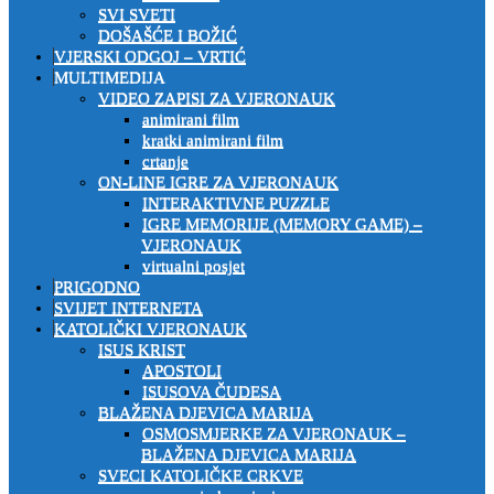
SVI SVETI
DOŠAŠĆE I BOŽIĆ
VJERSKI ODGOJ – VRTIĆ
MULTIMEDIJA
VIDEO ZAPISI ZA VJERONAUK
animirani film
kratki animirani film
crtanje
ON-LINE IGRE ZA VJERONAUK
INTERAKTIVNE PUZZLE
IGRE MEMORIJE (MEMORY GAME) –
VJERONAUK
virtualni posjet
PRIGODNO
SVIJET INTERNETA
KATOLIČKI VJERONAUK
ISUS KRIST
APOSTOLI
ISUSOVA ČUDESA
BLAŽENA DJEVICA MARIJA
OSMOSMJERKE ZA VJERONAUK –
BLAŽENA DJEVICA MARIJA
SVECI KATOLIČKE CRKVE