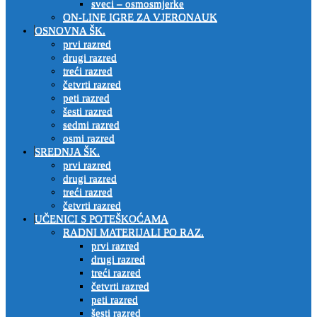
sveci – osmosmjerke
ON-LINE IGRE ZA VJERONAUK
OSNOVNA ŠK.
prvi razred
drugi razred
treći razred
četvrti razred
peti razred
šesti razred
sedmi razred
osmi razred
SREDNJA ŠK.
prvi razred
drugi razred
treći razred
četvrti razred
UČENICI S POTEŠKOĆAMA
RADNI MATERIJALI PO RAZ.
prvi razred
drugi razred
treći razred
četvrti razred
peti razred
šesti razred