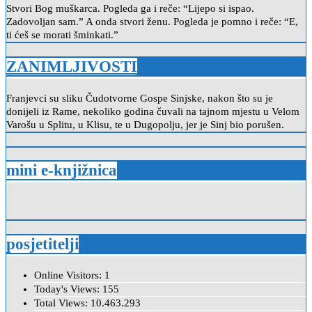
Stvori Bog muškarca. Pogleda ga i reče: “Lijepo si ispao.
Zadovoljan sam.” A onda stvori ženu. Pogleda je pomno i reče: “E,
ti ćeš se morati šminkati.”
ZANIMLJIVOSTI
Franjevci su sliku Čudotvorne Gospe Sinjske, nakon što su je
donijeli iz Rame, nekoliko godina čuvali na tajnom mjestu u Velom
Varošu u Splitu, u Klisu, te u Dugopolju, jer je Sinj bio porušen.
mini e-knjižnica
posjetitelji
Online Visitors:
1
Today's Views:
155
Total Views:
10.463.293