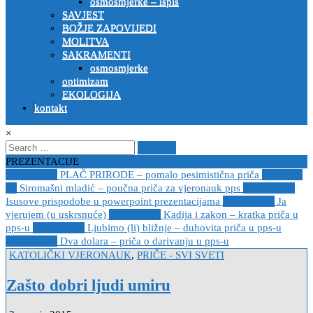
osmosmjerke – ispis
SAVJEST
BOŽJE ZAPOVIJEDI
MOLITVA
SAKRAMENTI
osmosmjerke
optimizam
EKOLOGIJA
kontakt
×
Search
for:
PREZENTACIJE
2023-04-19
PLAČ PRIRODE – pomalo pesimistična priča
2022-10-
26
Siromašni mladić – poučna priča za vjeronauk pps
2021-05-02
Isusove prispodobe u powerpoint prezentacijama
2021-04-08
Ja
vjerujem (u uskrsnuće)
2020-12-14
Kadija i zakon – kratka priča u
pps-u
2020-12-14
Ljubimo (li) bližnje – duhovita priča u pps-u
2020-12-13
Dva dolara – priča o darivanju u pps-u
Posted
KATOLIČKI VJERONAUK
,
PRIČE - SVI SVETI
in
Zašto dobri ljudi umiru