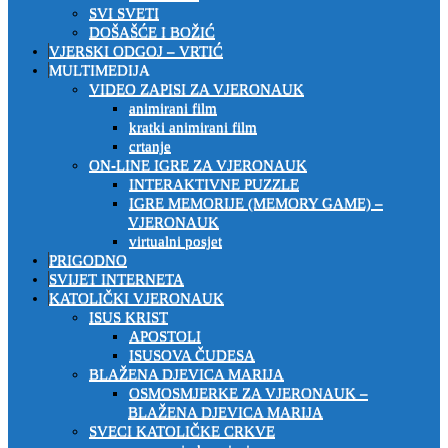
SVI SVETI
DOŠAŠĆE I BOŽIĆ
VJERSKI ODGOJ – VRTIĆ
MULTIMEDIJA
VIDEO ZAPISI ZA VJERONAUK
animirani film
kratki animirani film
crtanje
ON-LINE IGRE ZA VJERONAUK
INTERAKTIVNE PUZZLE
IGRE MEMORIJE (MEMORY GAME) –
VJERONAUK
virtualni posjet
PRIGODNO
SVIJET INTERNETA
KATOLIČKI VJERONAUK
ISUS KRIST
APOSTOLI
ISUSOVA ČUDESA
BLAŽENA DJEVICA MARIJA
OSMOSMJERKE ZA VJERONAUK –
BLAŽENA DJEVICA MARIJA
SVECI KATOLIČKE CRKVE