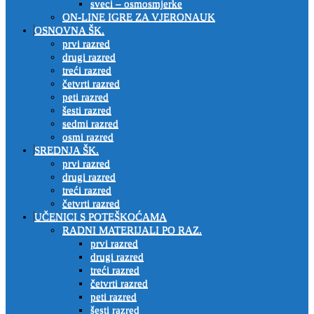
sveci – osmosmjerke
ON-LINE IGRE ZA VJERONAUK
OSNOVNA ŠK.
prvi razred
drugi razred
treći razred
četvrti razred
peti razred
šesti razred
sedmi razred
osmi razred
SREDNJA ŠK.
prvi razred
drugi razred
treći razred
četvrti razred
UČENICI S POTEŠKOĆAMA
RADNI MATERIJALI PO RAZ.
prvi razred
drugi razred
treći razred
četvrti razred
peti razred
šesti razred