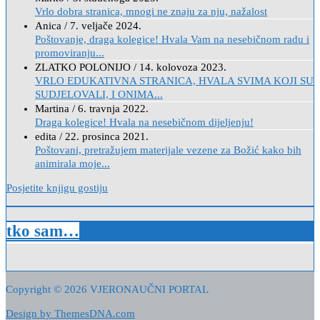
Vrlo dobra stranica, mnogi ne znaju za nju, nažalost
Anica
/
7. veljače 2024.
Poštovanje, draga kolegice! Hvala Vam na nesebičnom radu i
promoviranju...
ZLATKO POLONIJO
/
14. kolovoza 2023.
VRLO EDUKATIVNA STRANICA, HVALA SVIMA KOJI SU
SUDJELOVALI, I ONIMA...
Martina
/
6. travnja 2022.
Draga kolegice! Hvala na nesebičnom dijeljenju!
edita
/
22. prosinca 2021.
Poštovani, pretražujem materijale vezene za Božić kako bih
animirala moje...
Posjetite knjigu gostiju
tko sam…
Copyright © 2026 VJERONAUČNI PORTAL
Design by ThemesDNA.com