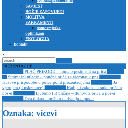
osmosmjerke – ispis
SAVJEST
BOŽJE ZAPOVIJEDI
MOLITVA
SAKRAMENTI
osmosmjerke
optimizam
EKOLOGIJA
kontakt
×
Search
for:
PREZENTACIJE
2023-04-19
PLAČ PRIRODE – pomalo pesimistična priča
2022-10-
26
Siromašni mladić – poučna priča za vjeronauk pps
2021-05-02
Isusove prispodobe u powerpoint prezentacijama
2021-04-08
Ja
vjerujem (u uskrsnuće)
2020-12-14
Kadija i zakon – kratka priča u
pps-u
2020-12-14
Ljubimo (li) bližnje – duhovita priča u pps-u
2020-12-13
Dva dolara – priča o darivanju u pps-u
Oznaka:
vicevi