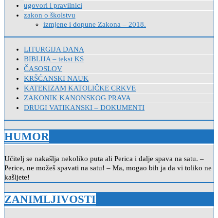
ugovori i pravilnici
zakon o školstvu
izmjene i dopune Zakona – 2018.
LITURGIJA DANA
BIBLIJA – tekst KS
ČASOSLOV
KRŠĆANSKI NAUK
KATEKIZAM KATOLIČKE CRKVE
ZAKONIK KANONSKOG PRAVA
DRUGI VATIKANSKI – DOKUMENTI
HUMOR
Učitelj se nakašlja nekoliko puta ali Perica i dalje spava na satu. –
Perice, ne možeš spavati na satu! – Ma, mogao bih ja da vi toliko ne
kašljete!
ZANIMLJIVOSTI