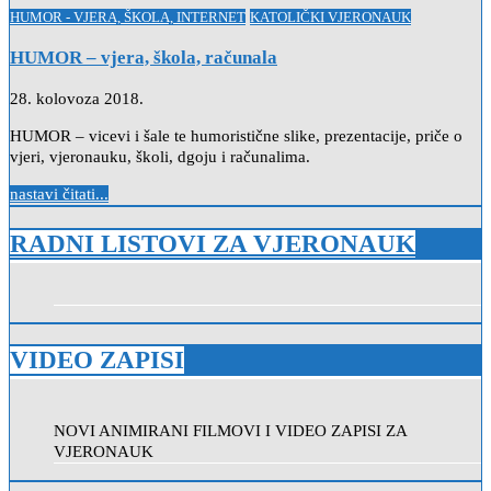
Posted
HUMOR - VJERA, ŠKOLA, INTERNET
KATOLIČKI VJERONAUK
in
HUMOR – vjera, škola, računala
28. kolovoza 2018.
HUMOR – vicevi i šale te humoristične slike, prezentacije, priče o
vjeri, vjeronauku, školi, dgoju i računalima.
nastavi čitati...
RADNI LISTOVI ZA VJERONAUK
VIDEO ZAPISI
NOVI ANIMIRANI FILMOVI I VIDEO ZAPISI ZA
VJERONAUK