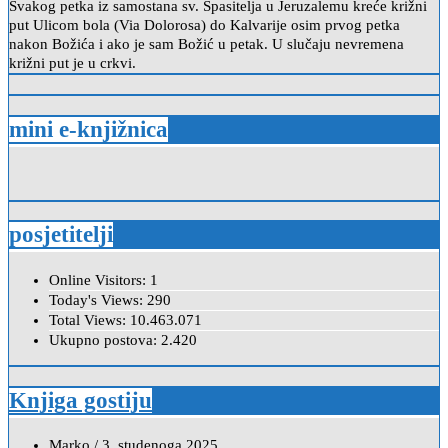
Svakog petka iz samostana sv. Spasitelja u Jeruzalemu kreće križni
put Ulicom bola (Via Dolorosa) do Kalvarije osim prvog petka
nakon Božića i ako je sam Božić u petak. U slučaju nevremena
križni put je u crkvi.
mini e-knjižnica
posjetitelji
Online Visitors:
1
Today's Views:
290
Total Views:
10.463.071
Ukupno postova:
2.420
Knjiga gostiju
Marko
/
3. studenoga 2025.