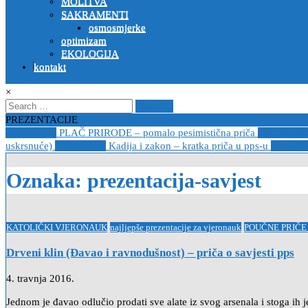
MOLITVA
SAKRAMENTI
osmosmjerke
optimizam
EKOLOGIJA
kontakt
×
Search
for:
PREZENTACIJE
2023-04-19
PLAČ PRIRODE – pomalo pesimistična priča
2022-10-2
uskrsnuće)
2020-12-14
Kadija i zakon – kratka priča u pps-u
2020-12
Oznaka:
prezentacija-savjest
Posted
KATOLIČKI VJERONAUK
najljepše prezentacije za vjeronauk
POUČNE PRIČE
in
Drveni klin (Đavao i ravnodušnost) – priča o savjesti pps
4. travnja 2016.
Jednom je đavao odlučio prodati sve alate iz svog arsenala i stoga ih j