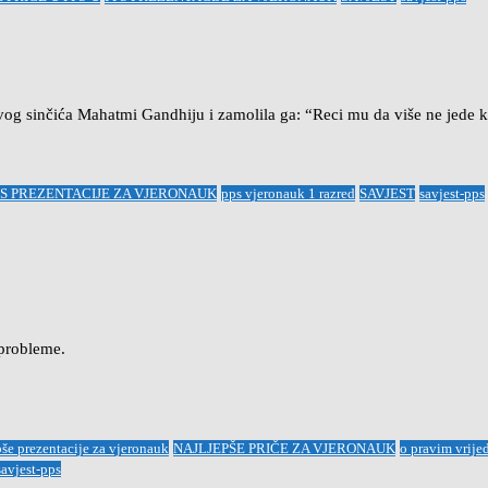
g sinčića Mahatmi Gandhiju i zamolila ga: “Reci mu da više ne jede k
PS PREZENTACIJE ZA VJERONAUK
pps vjeronauk 1 razred
SAVJEST
savjest-pps
 probleme.
pše prezentacije za vjeronauk
NAJLJEPŠE PRIČE ZA VJERONAUK
o pravim vrije
savjest-pps