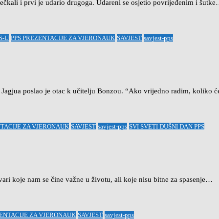
rječkali i prvi je udario drugoga. Udareni se osjetio povrijeđenim i šutk
S-U
PPS PREZENTACIJE ZA VJERONAUK
SAVJEST
savjest-pps
agjua poslao je otac k učitelju Bonzou. “Ako vrijedno radim, koliko ć
NTACIJE ZA VJERONAUK
SAVJEST
savjest-pps
SVI SVETI DUŠNI DAN PPS
tvari koje nam se čine važne u životu, ali koje nisu bitne za spasenje…
ZENTACIJE ZA VJERONAUK
SAVJEST
savjest-pps