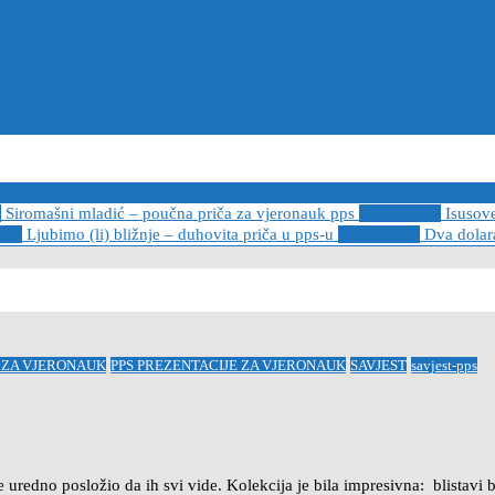
6
Siromašni mladić – poučna priča za vjeronauk pps
2021-05-02
Isusov
-14
Ljubimo (li) bližnje – duhovita priča u pps-u
2020-12-13
Dva dolara
 ZA VJERONAUK
PPS PREZENTACIJE ZA VJERONAUK
SAVJEST
savjest-pps
e uredno posložio da ih svi vide. Kolekcija je bila impresivna: blistavi 