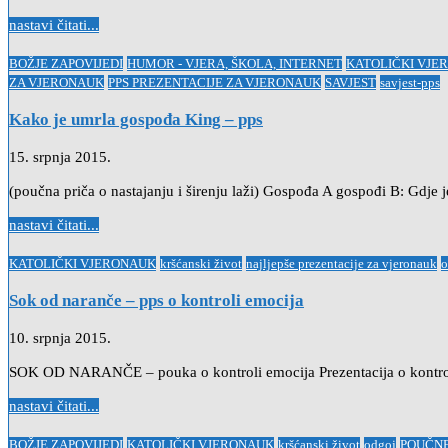
nastavi čitati...
Posted
BOŽJE ZAPOVIJEDI
HUMOR - VJERA, ŠKOLA, INTERNET
KATOLIČKI VJE
in
ZA VJERONAUK
PPS PREZENTACIJE ZA VJERONAUK
SAVJEST
savjest-pps
Kako je umrla gospođa King – pps
15. srpnja 2015.
(poučna priča o nastajanju i širenju laži) Gospođa A gospođi B: G
nastavi čitati...
Posted
KATOLIČKI VJERONAUK
kršćanski život
najljepše prezentacije za vjeronauk
o
in
Sok od naranče – pps o kontroli emocija
10. srpnja 2015.
SOK OD NARANČE – pouka o kontroli emocija Prezentacija o kontroli e
nastavi čitati...
Posted
BOŽJE ZAPOVIJEDI
KATOLIČKI VJERONAUK
kršćanski život
odgoj
POUČNE