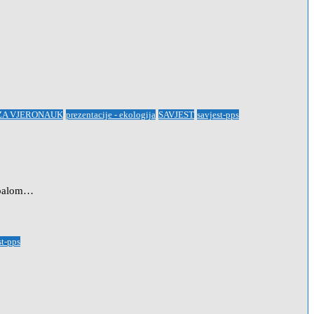
 ZA VJERONAUK
prezentacije - ekologija
SAVJEST
savjest-pps
 obalom…
st-pps