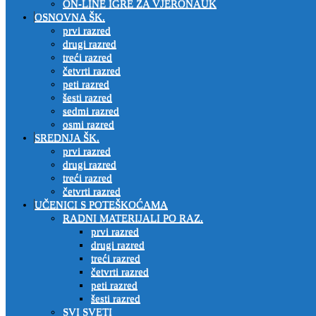
ON-LINE IGRE ZA VJERONAUK
OSNOVNA ŠK.
prvi razred
drugi razred
treći razred
četvrti razred
peti razred
šesti razred
sedmi razred
osmi razred
SREDNJA ŠK.
prvi razred
drugi razred
treći razred
četvrti razred
UČENICI S POTEŠKOĆAMA
RADNI MATERIJALI PO RAZ.
prvi razred
drugi razred
treći razred
četvrti razred
peti razred
šesti razred
SVI SVETI