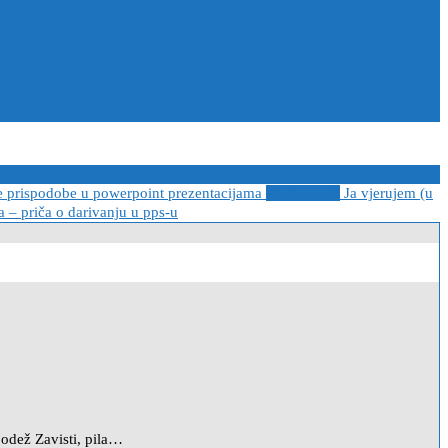
e prispodobe u powerpoint prezentacijama
2021-04-08
Ja vjerujem (u
 – priča o darivanju u pps-u
bodež Zavisti, pila…