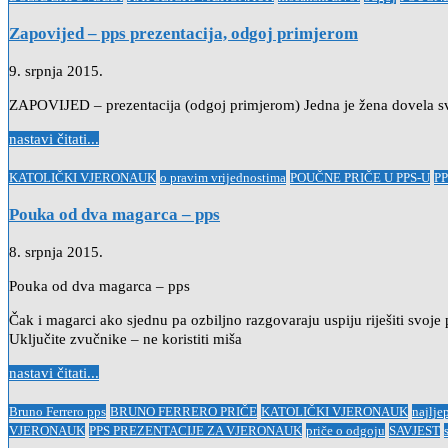
in
Zapovijed – pps prezentacija, odgoj primjerom
9. srpnja 2015.
ZAPOVIJED – prezentacija (odgoj primjerom) Jedna je žena dovela svo
nastavi čitati...
Posted
KATOLIČKI VJERONAUK
o pravim vrijednostima
POUČNE PRIČE U PPS-U
P
in
Pouka od dva magarca – pps
8. srpnja 2015.
Pouka od dva magarca – pps
Čak i magarci ako sjednu pa ozbiljno razgovaraju uspiju riješiti svoje
Uključite zvučnike – ne koristiti miša
nastavi čitati...
Posted
Bruno Ferrero pps
BRUNO FERRERO PRIČE
KATOLIČKI VJERONAUK
najlje
in
VJERONAUK
PPS PREZENTACIJE ZA VJERONAUK
priče o odgoju
SAVJEST