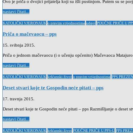
Ovo je priča o dvojici prijatelja koji su išli pustinjom. Putem su se po
nastavi čitati...
Posted
KATOLIČKI VJERONAUK
o pravim vrijednostima
odgoj
POUČNE PRIČE U PP
in
Priča o mačevaocu – pps
15. svibnja 2015.
Priča o jednom mačevaocu (i o učenju općenito) Mačevaoca Matajuro J
nastavi čitati...
Posted
KATOLIČKI VJERONAUK
kršćanski život
o pravim vrijednostima
PPS PREZE
in
Deset stvari koje te Gospodin neće pitati – pps
17. travnja 2015.
Deset stvari koje te Gospodin neće pitati – pps Razmišljanje o deset s
nastavi čitati...
Posted
KATOLIČKI VJERONAUK
kršćanski život
POUČNE PRIČE U PPS-U
PPS PRE