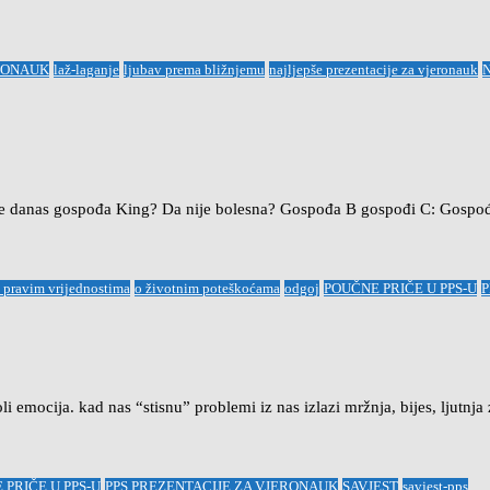
RONAUK
laž-laganje
ljubav prema bližnjemu
najljepše prezentacije za vjeronauk
dje je danas gospođa King? Da nije bolesna? Gospođa B gospođi C: Gos
 pravim vrijednostima
o životnim poteškoćama
odgoj
POUČNE PRIČE U PPS-U
P
mocija. kad nas “stisnu” problemi iz nas izlazi mržnja, bijes, ljutnj
 PRIČE U PPS-U
PPS PREZENTACIJE ZA VJERONAUK
SAVJEST
savjest-pps