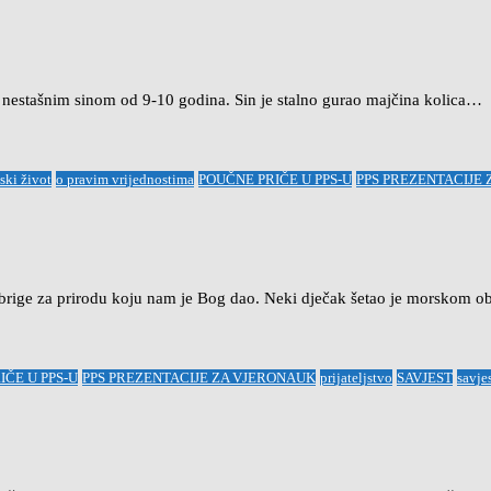
s nestašnim sinom od 9-10 godina. Sin je stalno gurao majčina kolica…
ski život
o pravim vrijednostima
POUČNE PRIČE U PPS-U
PPS PREZENTACIJE
i brige za prirodu koju nam je Bog dao. Neki dječak šetao je morskom
IČE U PPS-U
PPS PREZENTACIJE ZA VJERONAUK
prijateljstvo
SAVJEST
savje