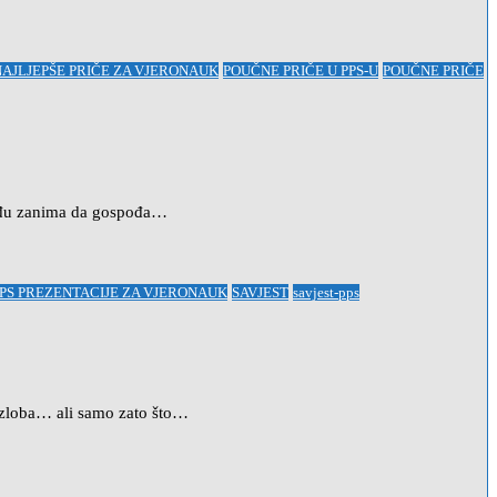
NAJLJEPŠE PRIČE ZA VJERONAUK
POUČNE PRIČE U PPS-U
POUČNE PRIČE
pođu zanima da gospođa…
PS PREZENTACIJE ZA VJERONAUK
SAVJEST
savjest-pps
a zloba… ali samo zato što…