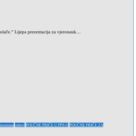
olače.” Lijepa prezentacija za vjeronauk…
dnostima
odgoj
POUČNE PRIČE U PPS-U
POUČNE PRIČE ZA