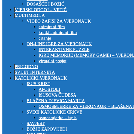
DOŠAŠĆE I BOŽIĆ
VJERSKI ODGOJ – VRTIĆ
MULTIMEDIJA
VIDEO ZAPISI ZA VJERONAUK
animirani film
kratki animirani film
crtanje
ON-LINE IGRE ZA VJERONAUK
INTERAKTIVNE PUZZLE
IGRE MEMORIJE (MEMORY GAME) – VJERO
virtualni posjet
PRIGODNO
SVIJET INTERNETA
KATOLIČKI VJERONAUK
ISUS KRIST
APOSTOLI
ISUSOVA ČUDESA
BLAŽENA DJEVICA MARIJA
OSMOSMJERKE ZA VJERONAUK – BLAŽENA 
SVECI KATOLIČKE CRKVE
osmosmjerke – ispis
SAVJEST
BOŽJE ZAPOVIJEDI