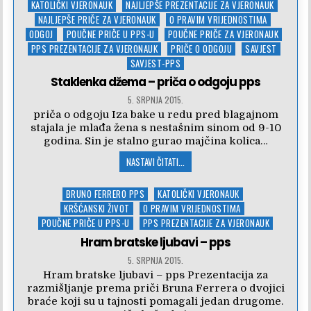
in
KATOLIČKI VJERONAUK
NAJLJEPŠE PREZENTACIJE ZA VJERONAUK
NAJLJEPŠE PRIČE ZA VJERONAUK
O PRAVIM VRIJEDNOSTIMA
ODGOJ
POUČNE PRIČE U PPS-U
POUČNE PRIČE ZA VJERONAUK
PPS PREZENTACIJE ZA VJERONAUK
PRIČE O ODGOJU
SAVJEST
SAVJEST-PPS
Staklenka džema – priča o odgoju pps
5. SRPNJA 2015.
priča o odgoju Iza bake u redu pred blagajnom
stajala je mlađa žena s nestašnim sinom od 9-10
godina. Sin je stalno gurao majčina kolica…
NASTAVI ČITATI...
Posted
BRUNO FERRERO PPS
KATOLIČKI VJERONAUK
in
KRŠĆANSKI ŽIVOT
O PRAVIM VRIJEDNOSTIMA
POUČNE PRIČE U PPS-U
PPS PREZENTACIJE ZA VJERONAUK
Hram bratske ljubavi – pps
5. SRPNJA 2015.
Hram bratske ljubavi – pps Prezentacija za
razmišljanje prema priči Bruna Ferrera o dvojici
braće koji su u tajnosti pomagali jedan drugome.