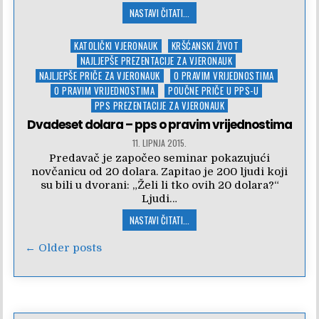
NASTAVI ČITATI...
Posted
KATOLIČKI VJERONAUK
KRŠĆANSKI ŽIVOT
in
NAJLJEPŠE PREZENTACIJE ZA VJERONAUK
NAJLJEPŠE PRIČE ZA VJERONAUK
O PRAVIM VRIJEDNOSTIMA
O PRAVIM VRIJEDNOSTIMA
POUČNE PRIČE U PPS-U
PPS PREZENTACIJE ZA VJERONAUK
Dvadeset dolara – pps o pravim vrijednostima
11. LIPNJA 2015.
Predavač je započeo seminar pokazujući
novčanicu od 20 dolara. Zapitao je 200 ljudi koji
su bili u dvorani: „Želi li tko ovih 20 dolara?“
Ljudi…
NASTAVI ČITATI...
Navigacija
← Older posts
objava