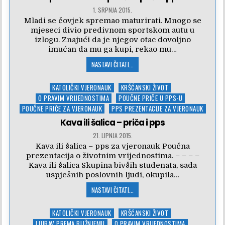
1. SRPNJA 2015.
Mladi se čovjek spremao maturirati. Mnogo se
mjeseci divio predivnom sportskom autu u
izlogu. Znajući da je njegov otac dovoljno
imućan da mu ga kupi, rekao mu…
NASTAVI ČITATI...
Posted
KATOLIČKI VJERONAUK
KRŠĆANSKI ŽIVOT
in
O PRAVIM VRIJEDNOSTIMA
POUČNE PRIČE U PPS-U
POUČNE PRIČE ZA VJERONAUK
PPS PREZENTACIJE ZA VJERONAUK
Kava ili šalica – priča i pps
21. LIPNJA 2015.
Kava ili šalica – pps za vjeronauk Poučna
prezentacija o životnim vrijednostima. – – – –
Kava ili šalica Skupina bivših studenata, sada
uspješnih poslovnih ljudi, okupila…
NASTAVI ČITATI...
Posted
KATOLIČKI VJERONAUK
KRŠĆANSKI ŽIVOT
in
LJUBAV PREMA BLIŽNJEMU
O PRAVIM VRIJEDNOSTIMA