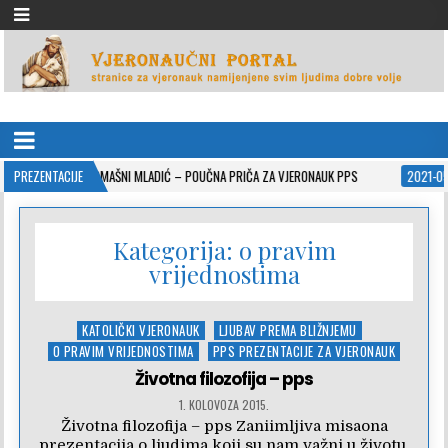
VJERONAUČNI PORTAL
stranice za vjeronauk namjenjene svim ljudima dobre volje
SIROMAŠNI MLADIĆ – POUČNA PRIČA ZA VJERONAUK PPS
PREZENTACIJE
2021-05-02
ISU
Kategorija:
o pravim
vrijednostima
Posted
KATOLIČKI VJERONAUK
LJUBAV PREMA BLIŽNJEMU
in
O PRAVIM VRIJEDNOSTIMA
PPS PREZENTACIJE ZA VJERONAUK
Životna filozofija – pps
1. KOLOVOZA 2015.
Životna filozofija – pps Zaniimljiva misaona
prezentacija o ljudima koji su nam važni u životu.