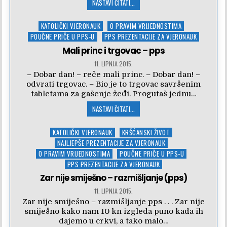
NASTAVI ČITATI...
Posted
KATOLIČKI VJERONAUK
O PRAVIM VRIJEDNOSTIMA
in
POUČNE PRIČE U PPS-U
PPS PREZENTACIJE ZA VJERONAUK
Mali princ i trgovac – pps
11. LIPNJA 2015.
– Dobar dan! – reče mali princ. – Dobar dan! –
odvrati trgovac. – Bio je to trgovac savršenim
tabletama za gašenje žeđi. Progutaš jednu…
NASTAVI ČITATI...
Posted
KATOLIČKI VJERONAUK
KRŠĆANSKI ŽIVOT
in
NAJLJEPŠE PREZENTACIJE ZA VJERONAUK
O PRAVIM VRIJEDNOSTIMA
POUČNE PRIČE U PPS-U
PPS PREZENTACIJE ZA VJERONAUK
Zar nije smiješno – razmišljanje (pps)
11. LIPNJA 2015.
Zar nije smiješno – razmišljanje pps . . . Zar nije
smiješno kako nam 10 kn izgleda puno kada ih
dajemo u crkvi, a tako malo…