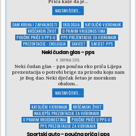
Priča kaže da je…
NASTAVI ČITATI...
Posted
DANI KRUHA I ZAHVALNOSTI
EKOLOGIJA
KATOLIČKI VJERONAUK
in
KRŠĆANSKI ŽIVOT
O PRAVIM VRIJEDNOSTIMA
POUČNE PRIČE U PPS-U
PPS PREZENTACIJE ZA VJERONAUK
PREZENTACIJE - EKOLOGIJA
SAVJEST
SAVJEST-PPS
Neki čudan glas – pps
4. SRPNJA 2015.
Neki čudan glas – pps poučna eko priča Lijepa
prezentacija o potrebi brige za prirodu koju nam
je Bog dao. Neki dječak šetao je morskom
obalom…
NASTAVI ČITATI...
Posted
KATOLIČKI VJERONAUK
KRŠĆANSKI ŽIVOT
in
NAJLJEPŠE PREZENTACIJE ZA VJERONAUK
O PRAVIM VRIJEDNOSTIMA
POUČNE PRIČE U PPS-U
PPS PREZENTACIJE ZA VJERONAUK
Sportski auto – poučna priča i pps