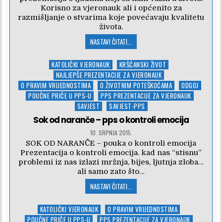
Korisno za vjeronauk ali i općenito za
razmišljanje o stvarima koje povećavaju kvalitetu
života.
NASTAVI ČITATI...
Posted
KATOLIČKI VJERONAUK
KRŠĆANSKI ŽIVOT
in
NAJLJEPŠE PREZENTACIJE ZA VJERONAUK
O PRAVIM VRIJEDNOSTIMA
O ŽIVOTNIM POTEŠKOĆAMA
ODGOJ
POUČNE PRIČE U PPS-U
PPS PREZENTACIJE ZA VJERONAUK
SAVJEST
SAVJEST-PPS
Sok od naranče – pps o kontroli emocija
10. SRPNJA 2015.
SOK OD NARANČE – pouka o kontroli emocija
Prezentacija o kontroli emocija. kad nas “stisnu”
problemi iz nas izlazi mržnja, bijes, ljutnja zloba…
ali samo zato što…
NASTAVI ČITATI...
Posted
KATOLIČKI VJERONAUK
O PRAVIM VRIJEDNOSTIMA
in
POUČNE PRIČE U PPS-U
PPS PREZENTACIJE ZA VJERONAUK