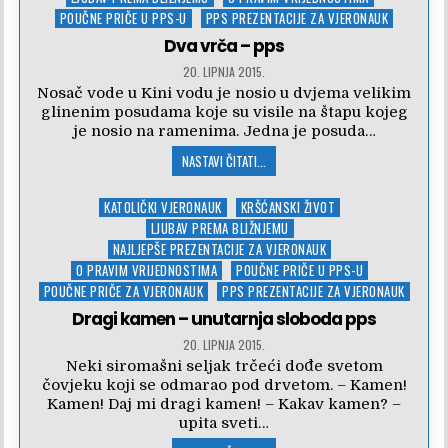
POUČNE PRIČE U PPS-U
PPS PREZENTACIJE ZA VJERONAUK
Dva vrča – pps
20. LIPNJA 2015.
Nosač vode u Kini vodu je nosio u dvjema velikim
glinenim posudama koje su visile na štapu kojeg
je nosio na ramenima. Jedna je posuda…
NASTAVI ČITATI...
Posted
KATOLIČKI VJERONAUK
KRŠĆANSKI ŽIVOT
in
LJUBAV PREMA BLIŽNJEMU
NAJLJEPŠE PREZENTACIJE ZA VJERONAUK
O PRAVIM VRIJEDNOSTIMA
POUČNE PRIČE U PPS-U
POUČNE PRIČE ZA VJERONAUK
PPS PREZENTACIJE ZA VJERONAUK
Dragi kamen – unutarnja sloboda pps
20. LIPNJA 2015.
Neki siromašni seljak trčeći dođe svetom
čovjeku koji se odmarao pod drvetom. – Kamen!
Kamen! Daj mi dragi kamen! – Kakav kamen? –
upita sveti…