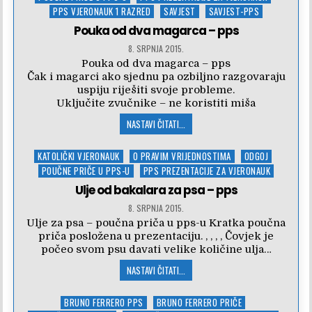
PPS VJERONAUK 1 RAZRED
SAVJEST
SAVJEST-PPS
Pouka od dva magarca – pps
8. SRPNJA 2015.
Pouka od dva magarca – pps
Čak i magarci ako sjednu pa ozbiljno razgovaraju
uspiju riješiti svoje probleme.
Uključite zvučnike – ne koristiti miša
NASTAVI ČITATI...
Posted
KATOLIČKI VJERONAUK
O PRAVIM VRIJEDNOSTIMA
ODGOJ
in
POUČNE PRIČE U PPS-U
PPS PREZENTACIJE ZA VJERONAUK
Ulje od bakalara za psa – pps
8. SRPNJA 2015.
Ulje za psa – poučna priča u pps-u Kratka poučna
priča posložena u prezentaciju. , , , , Čovjek je
počeo svom psu davati velike količine ulja…
NASTAVI ČITATI...
Posted
BRUNO FERRERO PPS
BRUNO FERRERO PRIČE