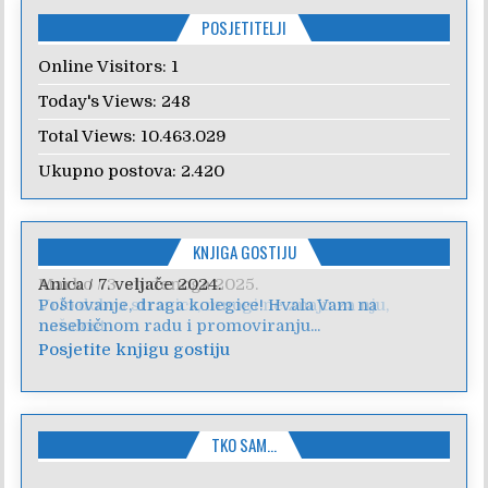
POSJETITELJI
Online Visitors:
1
Today's Views:
248
Total Views:
10.463.029
Ukupno postova:
2.420
KNJIGA GOSTIJU
Anica
/
7. veljače 2024.
Poštovanje, draga kolegice! Hvala Vam na
nesebičnom radu i promoviranju...
Posjetite knjigu gostiju
TKO SAM…